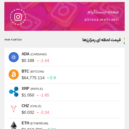
صفحه اینستاگرام
alireza.mehrabii
قیمت لحظه ای رمزارزها
مشاهده همه
ADA
(CARDANO)
$0.188
-1.44
BTC
(BITCOIN)
$64,775.114
0.9
XRP
(RIPPLE)
$1.050
-1.65
CHZ
(CHILIZ)
$0.032
-3.34
ETH
(ETHEREUM)