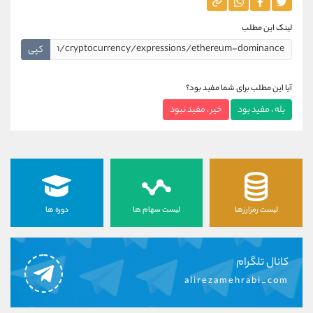
لینک این مطلب
کپی
آیا این مطلب برای شما مفید بود؟
بله ، مفید بود
خیر ، مفید نبود
لیست رمزارزها
لیست سهام ها
دوره ها
کانال تلگرام
alirezamehrabi_com