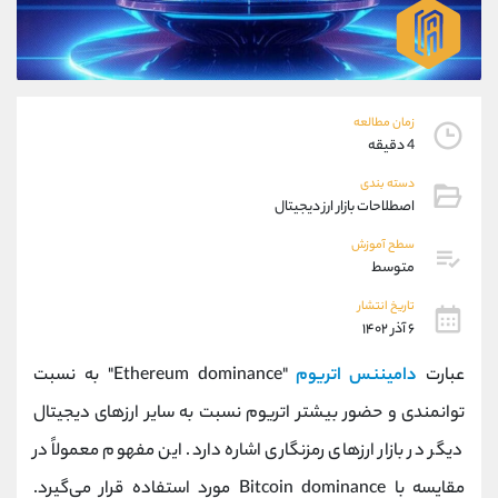
موبایل
09194198792
واتساپ
شروع گفتگو
تلگرام
@Armteam_admin_33
داخلی
118
زمان مطالعه
4 دقیقه
پشتیبان فروش
(ایمان پوراسماعیلی)
دسته بندی
موبایل
09927779040
اصطلاحات بازار ارز دیجیتال
واتساپ
شروع گفتگو
تلگرام
@Armteam_admin_por
سطح آموزش
متوسط
داخلی
107
تاریخ انتشار
۶ آذر ۱۴۰۲
اطلاعات تماس
(دفتر فروش)
تلفن
021-22021030
عبارت
دامیننس اتریوم
"Ethereum dominance" به نسبت
تلفن
021-22021040
توانمندی و حضور بیشتر اتریوم نسبت به سایر ارزهای دیجیتال
بدون پیش شماره
90001030
دیگر در بازار ارزهای رمزنگاری اشاره دارد. این مفهوم معمولاً در
اینستاگرام
@alireza.mehrabii
کانال تلگرام
@alirezamehrabi_com
مقایسه با Bitcoin dominance مورد استفاده قرار می‌گیرد.