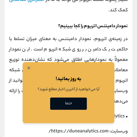
کنیم چگونه تسلط اتریوم می تواند به ما در
استراتژی معاملاتی
کمک کند.
نمودار دامیننس اتریوم را کجا ببینیم؟
در زمینه‌ی اتریوم، نمودار دامیننس به معنای میزان تسلط یا
حاکمیت یک دامین بر روی شبکه اتریوم است. این نمودار
معمولاً به نمودارهایی اطلاق می‌شود که نشان‌دهنده توزیع
×
معاملات، قراردادهای هوشمند یا ارزهای توکنی بر روی شبکه
به روز بمانید!
اتریوم است. برای مشاهده نمودار دامیننس اتریوم، می‌توانید از
آیا می‌خواهید از آخرین اخبار مطلع شوید؟
وب‌سایت‌ها و منابع مختلف استفاده کنید که این اطلاعات را ارائه
می‌دهند. برخی از وب‌سایت‌ها و ابزارهای معروف شامل:
حتما
Dune Analytics
•
وب‌سایت: https://duneanalytics.com/