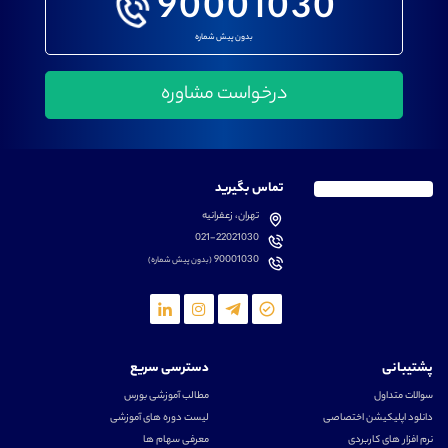
90001030
بدون پیش شماره
تماس بگیرید
تهران، زعفرانیه
021-22021030
90001030
(بدون پیش شماره)
پشتیبانی
دسترسی سریع
سوالات متداول
مطالب آموزشی بورس
دانلود اپلیکیشن اختصاصی
لیست دوره های آموزشی
نرم افزار های کاربردی
معرفی سهام ها