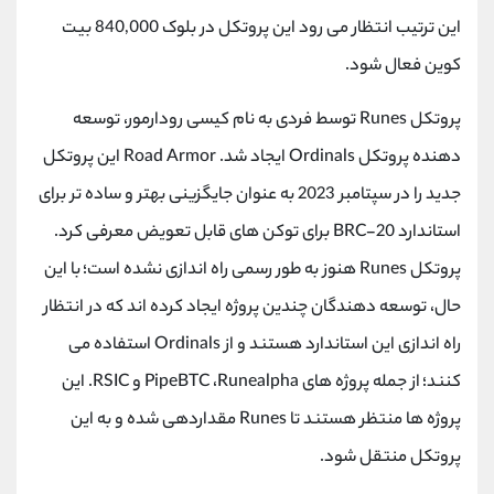
کانال بله
@alirezamehrabi_official
این ترتیب انتظار می رود این پروتکل در بلوک 840,000 بیت
کوین فعال شود.
پروتکل
Runes
توسط فردی به نام کیسی رودارمور، توسعه
دهنده پروتکل
Ordinals
ایجاد شد.
Road Armor
این پروتکل
جدید را در سپتامبر 2023 به عنوان جایگزینی بهتر و ساده تر برای
استاندارد
BRC-20
برای توکن های قابل تعویض معرفی کرد.
پروتکل
Runes
هنوز به طور رسمی راه اندازی نشده است؛ با این
حال، توسعه دهندگان چندین پروژه ایجاد کرده اند که در انتظار
راه اندازی این استاندارد هستند و از
Ordinals
استفاده می
کنند؛ از جمله پروژه های
Runealpha
،
PipeBTC
و
RSIC
. این
پروژه ها منتظر هستند تا
Runes
مقداردهی شده و به این
پروتکل منتقل شود.