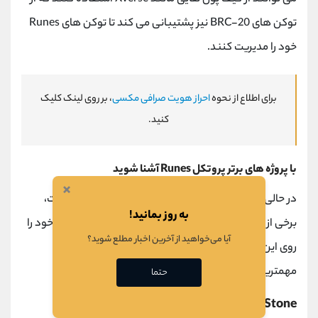
توکن های
BRC-20
نیز پشتیبانی می کند تا توکن های
Runes
خود را مدیریت کنند.
برای اطلاع از نحوه
احراز هویت صرافی مکسی
، بر روی لینک کلیک
کنید.
با پروژه های برتر پروتکل
Runes
آشنا شوید
×
در حالی که
پروتکل رونز
به طور رسمی راه اندازی نشده است،
به روز بمانید!
برخی از پروژه های اوردینالز قصد دارند توکن های
Runes
خود را
آیا می‌خواهید از آخرین اخبار مطلع شوید؟
روی این پروتکل راه اندازی کنند. در زیر به بررسی برخی از
مهمترین پروژه های این پروتکل می پردازیم.
حتما
Rune Stone