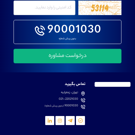
90001030
بدون پیش شماره
تماس بگیرید
تهران، زعفرانیه
021-22021030
90001030
(بدون پیش شماره)