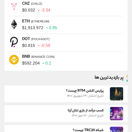
CHZ
(CHILIZ)
$0.032
-3.34
ETH
(ETHEREUM)
$1,913.972
0.85
DOT
(POLKADOT)
$0.815
-0.58
BNB
(BINANCE COIN)
$592.204
0.2
پر بازدیدترین ها
پرایس اکشن RTM چیست؟
تاریخ انتشار : ۲۹ شهریور ۱۴۰۰
کسب درآمد از بازی تتان آرنا
تاریخ انتشار : ۲۲ مهر ۱۴۰۰
شبکه TRC20 چیست؟