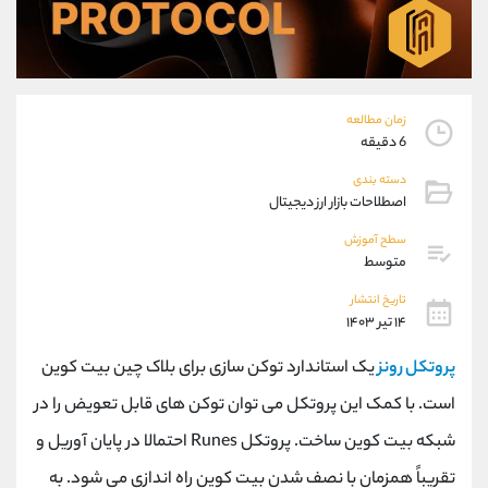
موبایل
09194198792
واتساپ
شروع گفتگو
تلگرام
@Armteam_admin_33
داخلی
118
زمان مطالعه
6 دقیقه
پشتیبان فروش
(محسن یزدی)
دسته بندی
موبایل
09304891085
اصطلاحات بازار ارز دیجیتال
واتساپ
شروع گفتگو
تلگرام
@Armteam_admin_103
سطح آموزش
متوسط
داخلی
103
تاریخ انتشار
۱۴ تیر ۱۴۰۳
اطلاعات تماس
(دفتر فروش)
تلفن
021-22021030
پروتکل رونز
یک استاندارد توکن سازی برای بلاک چین بیت کوین
تلفن
021-22021040
است. با کمک این پروتکل می توان توکن های قابل تعویض را در
بدون پیش شماره
90001030
شبکه بیت کوین ساخت. پروتکل
Runes
احتمالا در پایان آوریل و
اینستاگرام
@alireza.mehrabii
کانال تلگرام
@alirezamehrabi_com
تقریباً همزمان با نصف شدن بیت کوین راه اندازی می شود. به