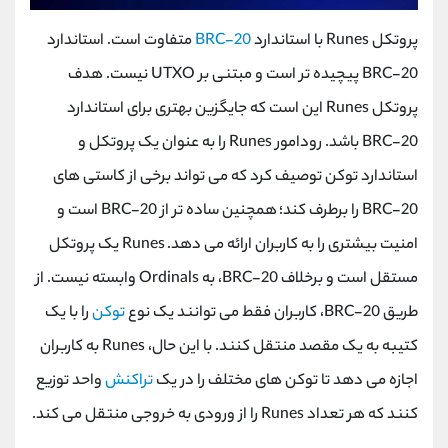
پروتکل
Runes
با استاندارد
BRC-20
متفاوت است. استاندارد
BRC-20
پیچیده تر است و مبتنی بر
UTXO
نیست. هدف
پروتکل
Runes
این است که جایگزین بهتری برای استاندارد
BRC-20
باشد. رودامور
Runes
را به عنوان یک پروتکل و
استاندارد توکن توصیف کرد که می تواند برخی از کاستی های
BRC-20
را برطرف کند؛ همچنین ساده تر از
BRC-20
است و
امنیت بیشتری را به کاربران ارائه می دهد.
Runes
یک پروتکل
مستقل است و برخلاف
BRC-20
، به
Ordinals
وابسته نیست. از
طریق
BRC-20
، کاربران فقط می توانند یک نوع
توکن
را با یک
کتیبه به یک مقصد منتقل کنند. با این حال،
Runes
به کاربران
اجازه می دهد تا توکن های مختلف را در یک
تراکنش
واحد توزیع
کنند که هر تعداد
Runes
را از ورودی به خروجی منتقل می کند.