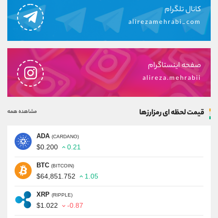
کانال تلگرام
alirezamehrabi_com
صفحه اینستاگرام
alireza.mehrabii
قیمت لحظه ای رمزارزها
مشاهده همه
ADA
(CARDANO)
$0.200
0.21
BTC
(BITCOIN)
$64,851.752
1.05
XRP
(RIPPLE)
$1.022
-0.87