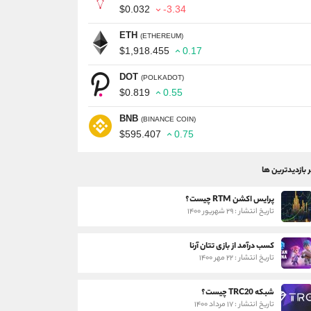
$0.032
-3.34
ETH
(ETHEREUM)
$1,918.455
0.17
DOT
(POLKADOT)
$0.819
0.55
BNB
(BINANCE COIN)
$595.407
0.75
ر بازدیدترین ها
پرایس اکشن RTM چیست؟
تاریخ انتشار : ۲۹ شهریور ۱۴۰۰
کسب درآمد از بازی تتان آرنا
تاریخ انتشار : ۲۲ مهر ۱۴۰۰
شبکه TRC20 چیست؟
تاریخ انتشار : ۱۷ مرداد ۱۴۰۰