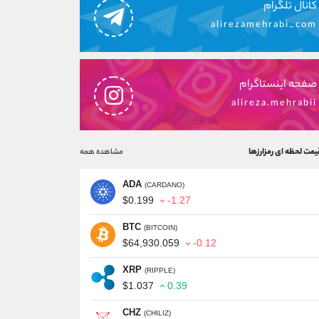
کانال تلگرام
alirezamehrabi_com
صفحه اینستاگرام
alireza.mehrabii
یمت لحظه ای رمزارزها
مشاهده همه
ADA
(CARDANO)
$0.199
-1.27
BTC
(BITCOIN)
$64,930.059
-0.12
XRP
(RIPPLE)
$1.037
0.39
CHZ
(CHILIZ)