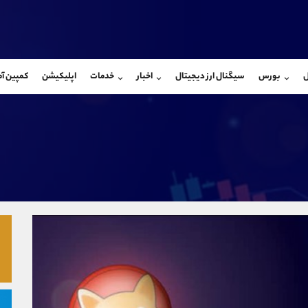
بان فروش
پشتیبان فروش
(یوسف فرخنده)
(محسن یزدی)
ل
بورس
سیگنال ارز دیجیتال
اخبار
خدمات
اپلیکیشن
کمپین آ
09194198792
موبایل
9304891085
شروع گفتگو
واتساپ
شروع گفتگ
@Armteam_admin_33
تلگرام
Armteam_admin_103
118
داخلی
03