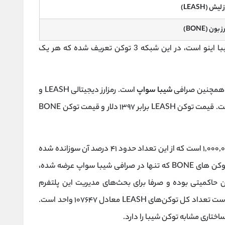
لیش (LEASH)
 بون (BONE)
صرافی شیبا سواپ بخشی از اکوسیستم رمزارز شیبا اینو است، در این شبکه 3 توکن تعریف شده که هر یک
همچنین صرافی
شیبا سواپ
است. رمزارز دیجیتالی LEASH و
رمزارز BONE نیز توکن حاکمیتی این اکوسیستم است. قیمت توکن LEASH برابر ۱۳۹۷ دلار و قیمت توکن BONE
تعداد کل توکن‌های SHIB برابر با ۱,۰۰۰,۰۰۰,۰۰۰,۰۰۰,۰۰۰ است که از این تعداد حدود ۴۱ درصد آن سوزانده شده
) و از گردش خارج شده است. تعداد توکن های BONE که تنها در صرافی شیبا سواپ عرضه شده،
وکن حاکمیتی بوده و صرفا برای بحث‌های مدیریت این پلتفرم
غیرمتمرکز مورد استفاده قرار می‌گیرد. لازم به ذکر است تعداد کل توکن‌های LEASH معادل ۱۰۷۶۴۷ واحد است.