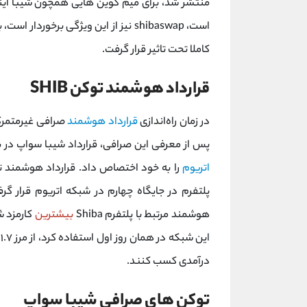
منتشر شد، برای میم کوین هایی همچون شیبا اینو
است، shibaswap نیز از این ویژگی برخوردار است، بلافاصله پس از راه اندازی این صرافی غیرمتمرکز،
کاملا تحت تاثیر قرار گرفت.
قرارداد هوشمند توکن SHIB
در زمان راه‌اندازی
قرارداد هوشمند
صرافی غیرمتمرکز
پس از معرفی این صرافی، قرارداد شیبا سواپ در 
اتریوم
پلتفرم در جایگاه چهارم در شبکه اتریوم قرار گرفت
هوشمند مرتبط با پلتفرم Shiba
بیشترین
کارمزد ش
این شبکه در همان روز اول استفاده کرد، از مرز ۱.۷ میلیون دلار گذشت تا
درآمدی کسب کنند.
توکن های صرافی شیبا سواپ