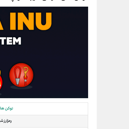
توکن های
رمزارز شیبا ای