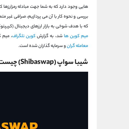
هایی وجود دارد که به شما جهت مبادله رمزارزها کم
بررسی و نحوه کار با آن می پردازیم، صرافی غیر متم
که با هدف شوخی به بازار ارزهای دیجیتال (کریپتوکارنسی - Cryptocurrency) ورود پیدا کرد
میم کوین ها
شد، به گزارش
کوین تلگراف
، میم 
معامله گران
و سرمایه گذاران شده است.
شیبا سواپ (Shibaswap) چیست؟