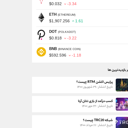
$0.032
-3.34
ETH
(ETHEREUM)
$1,907.256
1.61
DOT
(POLKADOT)
$0.818
-3.22
BNB
(BINANCE COIN)
$592.596
-1.18
ر بازدیدترین ها
پرایس اکشن RTM چیست؟
تاریخ انتشار : ۲۹ شهریور ۱۴۰۰
کسب درآمد از بازی تتان آرنا
تاریخ انتشار : ۲۲ مهر ۱۴۰۰
شبکه TRC20 چیست؟
تاریخ انتشار : ۱۷ مرداد ۱۴۰۰