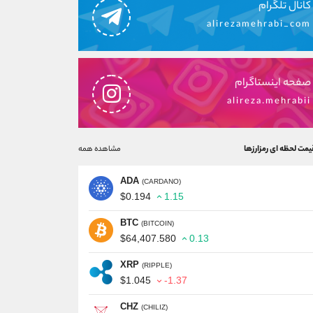
کانال تلگرام
alirezamehrabi_com
صفحه اینستاگرام
alireza.mehrabii
یمت لحظه ای رمزارزها
مشاهده همه
ADA
(CARDANO)
$0.194
1.15
BTC
(BITCOIN)
$64,407.580
0.13
XRP
(RIPPLE)
$1.045
-1.37
CHZ
(CHILIZ)