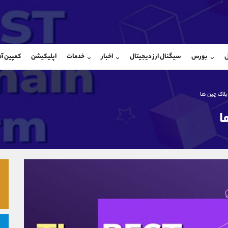
بان فروش
پشتیبان فروش
(فائزه تهرانی)
(ایمان پوراسماعیلی)
ل
بورس
سیگنال ارز دیجیتال
اخبار
خدمات
اپلیکیشن
کمپین آ
09101364784
موبایل
9927779040
شروع گفتگو
واتساپ
شروع گفتگ
@Armteam_admin_104
تلگرام
Armteam_admin_por
بلاک چین‌ ها
104
داخلی
07
ا