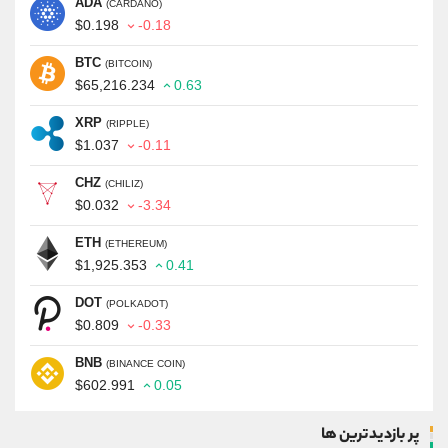
ADA
(CARDANO)
$0.198
-0.18
BTC
(BITCOIN)
$65,216.234
0.63
XRP
(RIPPLE)
$1.037
-0.11
CHZ
(CHILIZ)
$0.032
-3.34
ETH
(ETHEREUM)
$1,925.353
0.41
DOT
(POLKADOT)
$0.809
-0.33
BNB
(BINANCE COIN)
$602.991
0.05
پر بازدیدترین ها