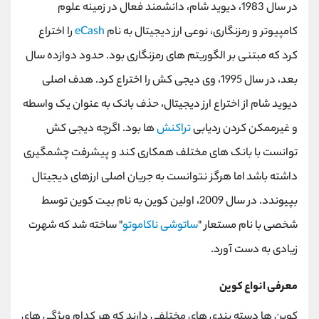
در سال 1983، دیوید شام، دانشمند فعال در زمینه علوم
کامپیوتر و رمزنگاری، نوعی ارز دیجیتال به نام
eCash
را اختراع
کرد که مبتنی بر الگوریتم های رمزنگاری بود. حدود دوازده سال
بعد، در سال 1995، وی دیجی کش را اختراع کرد. هدف اصلی
دیوید شام از اختراع ارز دیجیتال، حذف بانک به عنوان یک واسطه
و غیرممکن کردن ردیابی
تراکنش
ها بود. اگرچه دیجی کش
توانست با بانک های مختلف همکاری کند و پیشرفت چشمگیری
داشته باشد اما هرگز نتوانست به جریان اصلی ارزهای دیجیتال
بپیوندد. در سال 2009، اولین کوین به نام بیت کوین توسط
شخصی با نام مستعار "
ساتوشی ناکاموتو
" ساخته شد که شهرت
زیادی به دست آورد.
معرفی انواع کوین
کوین ها دسته بندی های مختلفی دارند که هر کدام ویژگی های