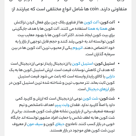
متفاوتی دارند. coin ها شامل انواع مختلفی است که عبارتند از:
آلت کوین:
آلت کوین
ها از فناوری بلاک چین برای فعال کردن تراکنش
های
همتا به همتا
استفاده می کنند. آلت کوین ها با هدف جایگزینی
برای بیت کوین ایجاد شدند. اکثر آلت کوین ها با بهبود معایب بیت
کوین توانسته اند به خوبی رشد کنند و حجم قابل توجهی از بازار را به
خود اختصاص دهند.
اتریوم
یکی از محبوب ترین آلت کوین ها در بین
سرمایه گذاران است.
استیبل کوین:
استیبل کوین
یا ارز دیجیتال پایدار نوعی ارز دیجیتال است
که هدف آن کاهش نوسانات قیمت است. ارزش استیبل کوین ها به یک
دارایی
یا کالای پایدار وابسته است که باعث می شود قیمت استیبل
کوین ثابت بماند. تتر محبوب ترین و شناخته شده ترین استیبل کوین در
بازار
ارزهای دیجیتال
است.
شت کوین:
شت کوین
نوعی ارز دیجیتال است که ارزش و کاربرد کمی
دارد یا اصلاً کاربرد ندارد. فقدان
وایت پیپر
، اهداف نامشخص و تیم
توسعه ضعیف برخی از بارزترین نشانه های شت کوین هستند. برخی از
شت کوین ها به لطف شانس یا حمایت افراد مشهور توانسته اند جایگاه
خوبی در بازار کسب کنند. تامادوج،
دیفای
کوین و
سیف مون
از معروف
ترین شت کوین های موجود در بازار هستند.