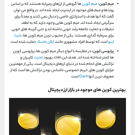
میم کوین:
میم کوین
ها گروهی از ارزهای رمزپایه هستند که بر اساس
روندها و میم های موجود در اینترنت ایجاد شده اند. در واقع می توان
گفت که آنها هدف یا استراتژی خاصی را دنبال نمی کنند و عمدتاً برای
سرگرمی ایجاد شده اند. میم کوین هایی وجود دارند که به لطف
تبلیغات و حمایت جامعه رشد خوبی داشته اند و حتی گزینه های خوبی
برای سرمایه گذاری هستند. یکی از محبوب ترین میم کوین ها،
شیبا
اینو
است که توسط افراد مشهوری مانند
ایلان ماسک
حمایت شده است.
پرایوسی کوین:
در مقایسه با انواع دیگر میم کوین ها، پرایوسی کوین
ها کمتر شناخته شده اند. هدف این coin، بهبود
امنیت
کاربران و
تراکنش های انجام شده در دنیای ارزهای دیجیتال است. یکی از مهمترین
مزایای کوین های حریم خصوصی، ناشناس بودن تراکنش ها است که از
معروف ترین آنها
Dash
است.
بهترین کوین های موجود در بازار ارز دیجیتال