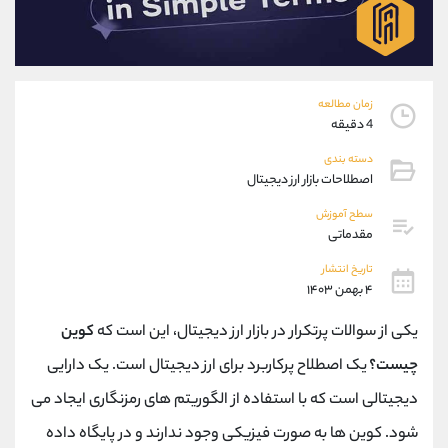
موبایل
09101364784
واتساپ
شروع گفتگو
تلگرام
@Armteam_admin_104
داخلی
104
زمان مطالعه
4 دقیقه
پشتیبان فروش
(یوسف فرخنده)
دسته بندی
موبایل
09194198792
اصطلاحات بازار ارز دیجیتال
واتساپ
شروع گفتگو
سطح آموزش
تلگرام
@Armteam_admin_33
مقدماتی
داخلی
118
تاریخ انتشار
۴ بهمن ۱۴۰۳
اطلاعات تماس
(دفتر فروش)
یکی از سوالات پرتکرار در بازار ارز دیجیتال، این است که
کوین
تلفن
021-22021030
تلفن
021-22021040
چیست؟
یک اصطلاح پرکاربرد برای ارز دیجیتال است. یک دارایی
بدون پیش شماره
90001030
دیجیتالی است که با استفاده از الگوریتم های رمزنگاری ایجاد می
اینستاگرام
@alireza.mehrabii
کانال تلگرام
@alirezamehrabi_com
شود. کوین ها به صورت فیزیکی وجود ندارند و در پایگاه داده