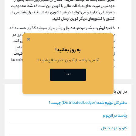
مهمترین مزیت های مبادلات مالی با کوین این است که شما محدودیت
جغرافیایی ندارید و می توانید در هر کشوری که هستید برای شخصی در
کشور یا کشورهای دیگر کوین ارسال کنید.
ذخیره ارزش:
بیشتر مردم به دنبال روشی برای سرمایه گذاری هستند که
به آنها کمک کند ارزش دارایی های خود را حفظ کنند. سرمایه گذاری در
×
بازارهای مالی مانند املاک و مستغلات و طلا مشکلاتی را ایجاد می کند.
به عنوان مثال، اگر بلافاصله به پول نقد نیاز دارید، نمی توانید خانه یا
به روز بمانید!
زمین را به سرعت بفروشید. علاوه بر این، نگهداری کالاهای گران قیمت
مانند طلا مشکلات زیادی را به همراه دارد. این در حالی است که coin ها
آیا می‌خواهید از آخرین اخبار مطلع شوید؟
می توانند به عنوان ذخیره ارزش استفاده شوند.
حتما
در این باره بیشتر بخوانید
دفتر کل توزیع شده (Distributed Ledger) چیست؟
پلاسما در اتریوم
کاربرد ارز دیجیتال