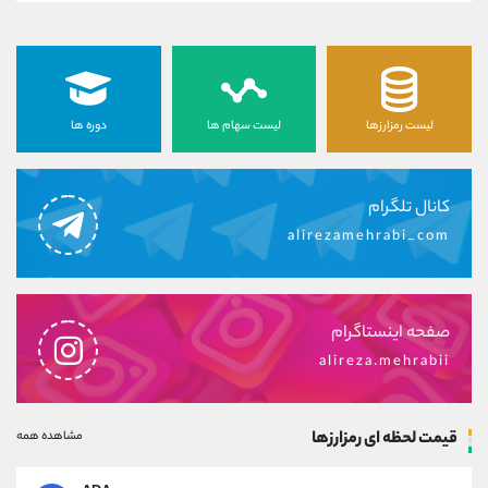
لیست رمزارزها
لیست سهام ها
دوره ها
کانال تلگرام
alirezamehrabi_com
صفحه اینستاگرام
alireza.mehrabii
قیمت لحظه ای رمزارزها
مشاهده همه