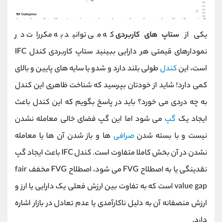
یکی از
ستاپ های کاربردی
که می توانید به مکررات در
نمودارهای قیمتی هر دارایی ببینید ستاپ کاربردی کندل IFC
است، این
کندل
طولی بلند دارد و شدو یا سایه های پایین و بالای
کمی دارد! شاید از خودتان بپرسید که شناخت ظاهری این کندل
به چه دردی می خورد؟ باید در پاسخ بگویم که این کندل باعث
ایجاد یک
گپ
می شود اما این گپ فضای خالی معامله نشدن
نیست و با بسته شدن
صرافی
ها و باز شدن آن ها یا معامله
نشدن در آن بخش کاملا متفاوت است. کندل IFC باعث ایجاد گپ
نقدینگی یا به اصطلاح FVG می شود، اصطلاح FVG مخفف fair
value gap است که به تفاوت بین ارزش فعلی یک دارایی یا ارز و
ارزش منصفانه آن به دلیل ناکارآمدی یا عدم تعادل در بازار اشاره
دارد.