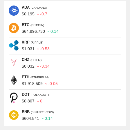
ADA
(CARDANO)
$0.195
-0.7
BTC
(BITCOIN)
$64,996.730
0.14
XRP
(RIPPLE)
$1.031
-0.53
CHZ
(CHILIZ)
$0.032
-3.34
ETH
(ETHEREUM)
$1,918.509
-0.05
DOT
(POLKADOT)
$0.807
0
BNB
(BINANCE COIN)
$604.541
0.14