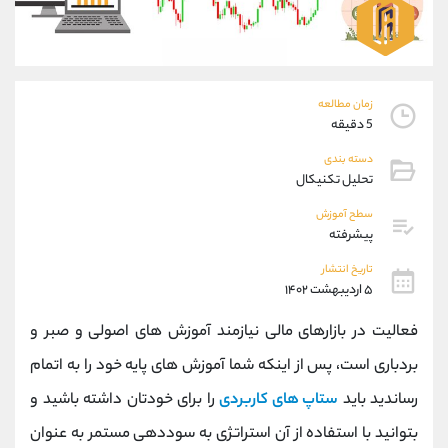
موبایل
09927779040
واتساپ
شروع گفتگو
تلگرام
@Armteam_admin_por
داخلی
107
زمان مطالعه
5 دقیقه
پشتیبان فروش
(محسن یزدی)
دسته بندی
موبایل
09304891085
تحلیل تکنیکال
واتساپ
شروع گفتگو
سطح آموزش
تلگرام
@Armteam_admin_103
پیشرفته
داخلی
103
تاریخ انتشار
۵ اردیبهشت ۱۴۰۲
اطلاعات تماس
(دفتر فروش)
فعالیت در بازارهای مالی نیازمند آموزش های اصولی و صبر و
تلفن
021-22021030
تلفن
021-22021040
بردباری است، پس از اینکه شما آموزش های پایه خود را به اتمام
بدون پیش شماره
90001030
رساندید باید
ستاپ های کاربردی
را برای خودتان داشته باشید و
اینستاگرام
@alireza.mehrabii
کانال تلگرام
@alirezamehrabi_com
بتوانید با استفاده از آن استراتژی به سوددهی مستمر به عنوان