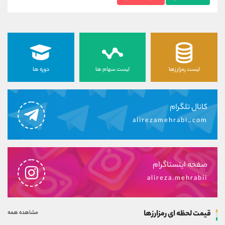
لیست رمزارزها
لیست سهام ها
دوره ها
کانال تلگرام
alirezamehrabi_com
صفحه اینستاگرام
alireza.mehrabii
قیمت لحظه ای رمزارزها
مشاهده همه