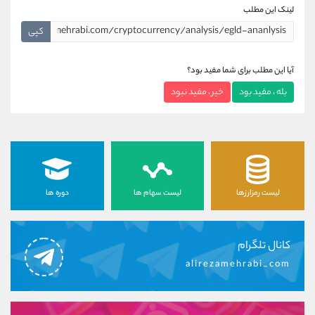
لینک این مطلب
کپی
آیا این مطلب برای شما مفید بود؟
بله ، مفید بود
خیر ، مفید نبود
لیست رمزارزها
لیست سهام ها
دوره ها
کانال تلگرام
alirezamehrabi_com