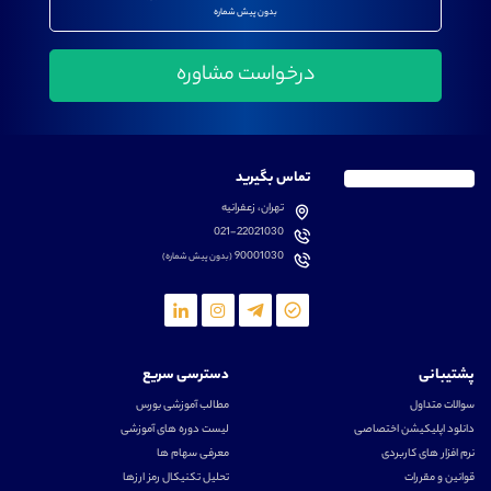
بدون پیش شماره
تماس بگیرید
تهران، زعفرانیه
021-22021030
90001030
(بدون پیش شماره)
پشتیبانی
دسترسی سریع
سوالات متداول
مطالب آموزشی بورس
دانلود اپلیکیشن اختصاصی
لیست دوره های آموزشی
نرم افزار های کاربردی
معرفی سهام ها
قوانین و مقررات
تحلیل تکنیکال رمز ارزها