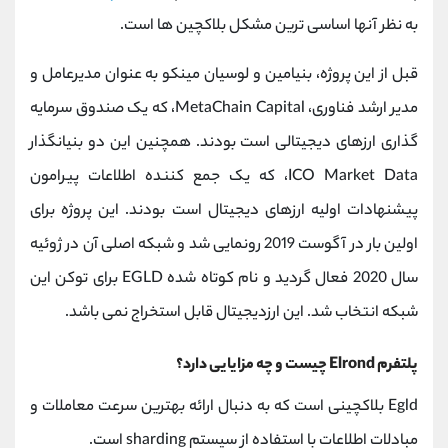
کانال بله
@alirezamehrabi_official
به نظر آنها اساسی ترین مشکل بلاکچین ها است.
قبل از این پروژه، بنیامین و لوسیان مینکو به عنوان مدیرعامل و
مدیر ارشد فناوری، MetaChain Capital، که یک صندوق سرمایه
گذاری ارزهای دیجیتالی است بودند. همچنین این دو بنیانگذار
ICO Market Data، که یک جمع کننده اطلاعات پیرامون
پیشنهادات اولیه ارزهای دیجیتال است بودند. این پروژه برای
اولین بار در آگوست 2019 رونمایی شد و شبکه اصلی آن در ژوئیه
سال 2020 فعال گردید و نام کوتاه شده EGLD برای توکن این
شبکه انتخاب شد. این ارزدیجیتال قابل استخراج نمی باشد.
پلتفرم Elrond چیست و چه مزایایی دارد؟
Egld بلاکچینی است که به دنبال ارائه بهترین سرعت معاملات و
مبادلات اطلاعات با استفاده از سیستم sharding است.