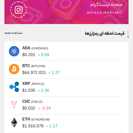
صفحه اینستاگرام
alireza.mehrabii
قیمت لحظه ای رمزارزها
مشاهده همه
ADA
(CARDANO)
$0.201
0.68
BTC
(BITCOIN)
$64,972.021
1.27
XRP
(RIPPLE)
$1.035
1.36
CHZ
(CHILIZ)
$0.032
-3.34
ETH
(ETHEREUM)
$1,916.078
1.17