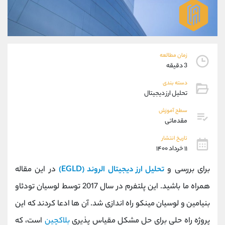
موبایل
09304891085
واتساپ
شروع گفتگو
تلگرام
@Armteam_admin_103
داخلی
103
زمان مطالعه
3 دقیقه
پشتیبان فروش
(ایمان پوراسماعیلی)
دسته بندی
موبایل
09927779040
تحلیل ارز دیجیتال
واتساپ
شروع گفتگو
تلگرام
@Armteam_admin_por
سطح آموزش
مقدماتی
داخلی
107
تاریخ انتشار
۱۱ خرداد ۱۴۰۰
اطلاعات تماس
(دفتر فروش)
تلفن
021-22021030
برای بررسی و
تحلیل ارز دیجیتال الروند (EGLD)
در این مقاله
تلفن
021-22021040
همراه ما باشید. این پلتفرم در سال 2017 توسط لوسیان تودئاو
بدون پیش شماره
90001030
بنیامین و لوسیان مینکو راه اندازی شد. آن ها ادعا کردند که این
اینستاگرام
@alireza.mehrabii
کانال تلگرام
@alirezamehrabi_com
پروژه راه حلی برای حل مشکل مقیاس پذیری
بلاکچین
است، که