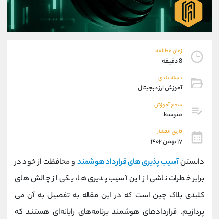
موبایل
09304891085
واتساپ
شروع گفتگو
تلگرام
@Armteam_admin_103
داخلی
103
زمان مطالعه
8 دقیقه
پشتیبان فروش
(ایمان پوراسماعیلی)
دسته بندی
موبایل
09927779040
آموزش ارز دیجیتال
واتساپ
شروع گفتگو
سطح آموزش
تلگرام
@Armteam_admin_por
متوسط
داخلی
107
تاریخ انتشار
۱۷ بهمن ۱۴۰۲
اطلاعات تماس
(دفتر فروش)
دانستن
آسیب پذیری های قرارداد هوشمند
و محافظت از خود در
تلفن
021-22021030
تلفن
021-22021040
برابر خطرات ناشی از این آسیب پذیری ها، یکی از چالش های
بدون پیش شماره
90001030
کلیدی بلاک چین است که در این مقاله به تفصیل به آن می
اینستاگرام
@alireza.mehrabii
کانال تلگرام
@alirezamehrabi_com
پردازیم. قراردادهای هوشمند برنامه‌های رایانه‌ای هستند که