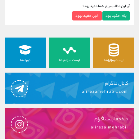
آیا این مطلب برای شما مفید بود؟
بله ، مفید بود
خیر ، مفید نبود
لیست رمزارزها
لیست سهام ها
دوره ها
کانال تلگرام
alirezamehrabi_com
صفحه اینستاگرام
alireza.mehrabii