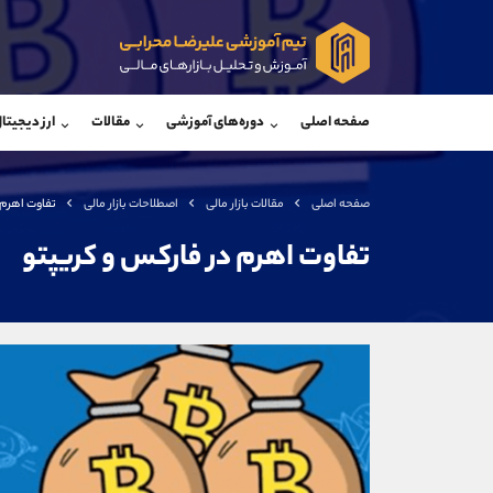
پشتیبان فروش
پشتی
(ایمان پوراسماعیلی)
صفحه اصلی
دوره‌های آموزشی
مقالات
ارز دیجیتا
موبایل
09927779040
موبایل
واتساپ
شروع گفتگو
واتساپ
تلگرام
@Armteam_admin_por
تلگرام
صفحه اصلی
مقالات بازار مالی
اصطلاحات بازار مالی
تفاوت اهرم 
داخلی
107
داخلی
تفاوت اهرم در فارکس و کریپتو
اطلاعات تماس
(دفتر فروش)
تلفن
تلفن
بدون پیش شماره
اینستاگرام
کانال تلگرام
کانال بله