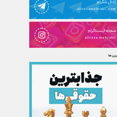
کانال تلگرام
alirezamehrabi_com
صفحه اینستاگرام
alireza.mehrabii
رین ها