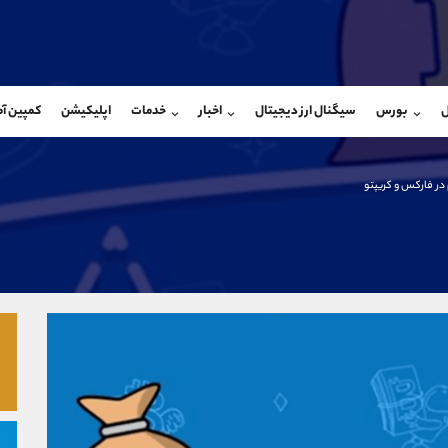
بان فروش
پشتیبان فروش
(فائزه تهرانی)
(محسن یزدی)
ل
بورس
سیگنال ارز دیجیتال
اخبار
خدمات
اپلیکیشن
کمپین آ
09101364784
موبایل
9304891085
شروع گفتگو
واتساپ
شروع گفتگ
@Armteam_admin_104
تلگرام
Armteam_admin_103
در فارکس و کریپتو
104
داخلی
03