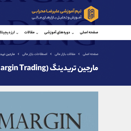
پشتیبان فروش
پشتی
(محسن یزدی)
صفحه اصلی
دوره‌های آموزشی
مقالات
ارز دیجیتا
موبایل
09304891085
موبایل
واتساپ
شروع گفتگو
واتساپ
تلگرام
@Armteam_admin_103
تلگرام
صفحه اصلی
مقالات بازار مالی
اصطلاحات بازار مالی
مارجین تریدینگ (n Trading
داخلی
103
داخلی
مارجین تریدینگ (Margin Trading) چیست؟
اطلاعات تماس
(دفتر فروش)
تلفن
تلفن
بدون پیش شماره
اینستاگرام
کانال تلگرام
کانال بله