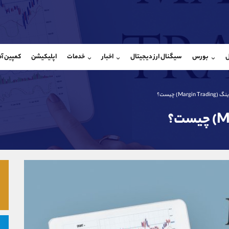
بان فروش
پشتیبان فروش
(ایمان پوراسماعیلی)
(فائزه تهرانی)
ل
بورس
سیگنال ارز دیجیتال
اخبار
خدمات
اپلیکیشن
کمپین آ
09927779040
موبایل
9101364784
شروع گفتگو
واتساپ
شروع گفتگ
@Armteam_admin_por
تلگرام
Armteam_admin_104
Margi) چیست؟
107
داخلی
04