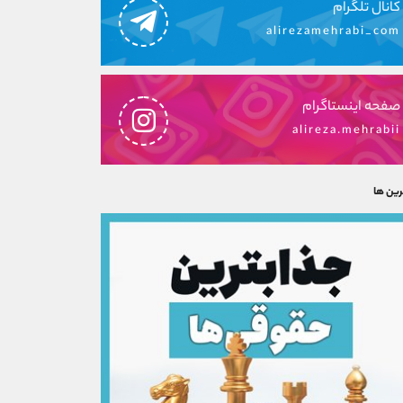
کانال تلگرام
alirezamehrabi_com
صفحه اینستاگرام
alireza.mehrabii
رین ها