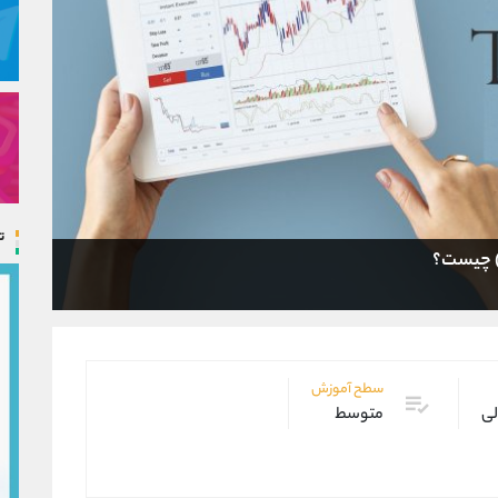
ت
سطح آموزش
لی
متوسط