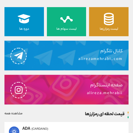
لیست رمزارزها
لیست سهام ها
دوره ها
کانال تلگرام
alirezamehrabi_com
صفحه اینستاگرام
alireza.mehrabii
قیمت لحظه ای رمزارزها
مشاهده همه
ADA
(CARDANO)