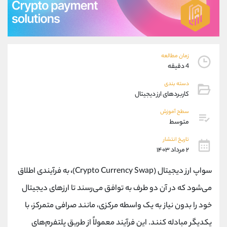
موبایل
09101364784
واتساپ
شروع گفتگو
تلگرام
@Armteam_admin_104
داخلی
104
زمان مطالعه
4 دقیقه
پشتیبان فروش
(ایمان پوراسماعیلی)
دسته بندی
موبایل
09927779040
کاربردهای ارز دیجیتال
واتساپ
شروع گفتگو
تلگرام
@Armteam_admin_por
سطح آموزش
متوسط
داخلی
107
تاریخ انتشار
۲ مرداد ۱۴۰۳
اطلاعات تماس
(دفتر فروش)
تلفن
021-22021030
سواپ ارز دیجیتال (
Crypto Currency Swap
)
،
به فرآیندی اطلاق
تلفن
021-22021040
می‌شود که در آن دو طرف به توافق می‌رسند تا ارزهای دیجیتال
بدون پیش شماره
90001030
خود را بدون نیاز به یک واسطه مرکزی، مانند صرافی متمرکز، با
اینستاگرام
@alireza.mehrabii
کانال تلگرام
@alirezamehrabi_com
یکدیگر مبادله کنند. این فرآیند معمولاً از طریق پلتفرم‌های