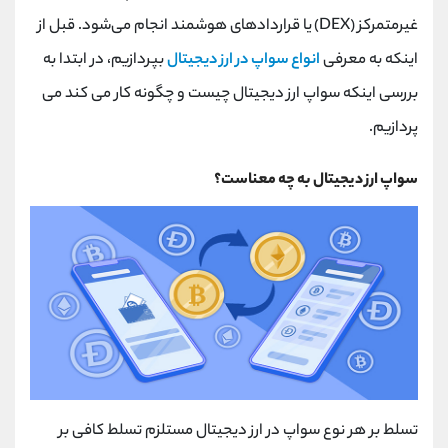
کانال بله
@alirezamehrabi_official
غیرمتمرکز
(DEX)
یا قراردادهای هوشمند انجام می‌شود. قبل از
اینکه به معرفی
انواع سواپ در ارز دیجیتال
بپردازیم، در ابتدا به
بررسی اینکه سواپ ارز دیجیتال چیست و چگونه کار می کند می
پردازیم.
سواپ ارز دیجیتال به چه معناست؟
تسلط بر هر نوع سواپ در ارز دیجیتال مستلزم تسلط کافی بر