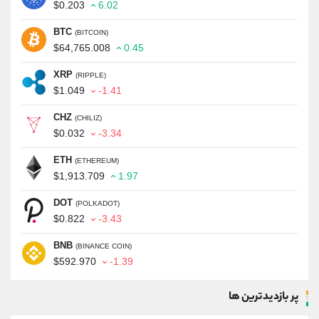
$0.203
6.02
BTC
(BITCOIN)
$64,765.008
0.45
XRP
(RIPPLE)
$1.049
-1.41
CHZ
(CHILIZ)
$0.032
-3.34
ETH
(ETHEREUM)
$1,913.709
1.97
DOT
(POLKADOT)
$0.822
-3.43
BNB
(BINANCE COIN)
$592.970
-1.39
پر بازدیدترین ها