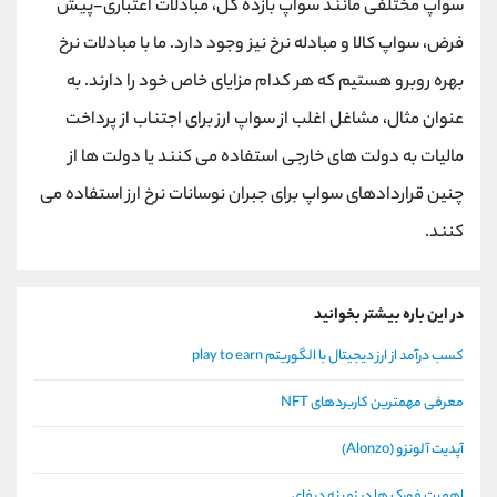
سواپ مختلفی مانند سواپ بازده کل، مبادلات اعتباری-پیش
فرض، سواپ کالا و مبادله نرخ نیز وجود دارد. ما با مبادلات نرخ
بهره روبرو هستیم که هر کدام مزایای خاص خود را دارند. به
عنوان مثال، مشاغل اغلب از سواپ ارز برای اجتناب از پرداخت
مالیات به دولت های خارجی استفاده می کنند یا دولت ها از
چنین قراردادهای سواپ برای جبران نوسانات نرخ ارز استفاده می
کنند.
در این باره بیشتر بخوانید
کسب درآمد از ارز دیجیتال با الگوریتم play to earn
معرفی مهمترین کاربردهای NFT
آپدیت آلونزو (Alonzo)
اهمیت فورک ها در زمینه دیفای