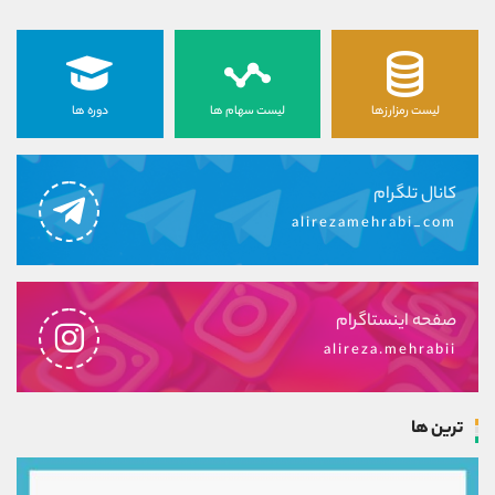
لیست رمزارزها
لیست سهام ها
دوره ها
کانال تلگرام
alirezamehrabi_com
صفحه اینستاگرام
alireza.mehrabii
ترین ها