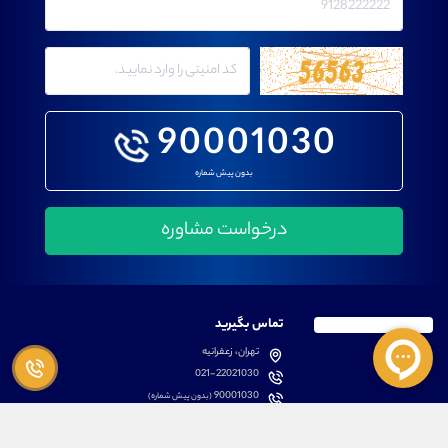
90001030
بدون پیش شماره
تماس بگیرید
تهران، زعفرانیه
021-22021030
90001030
(بدون پیش شماره)