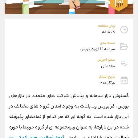
موبایل
09194198792
واتساپ
شروع گفتگو
تلگرام
@Armteam_admin_33
داخلی
118
زمان مطالعه
6 دقیقه
پشتیبان فروش
(محسن یزدی)
دسته بندی
سرمایه گذاری در بورس
موبایل
09304891085
واتساپ
شروع گفتگو
سطح آموزش
مقدماتی
تلگرام
@Armteam_admin_103
داخلی
103
تاریخ انتشار
۵ آذر ۱۴۰۰
اطلاعات تماس
(دفتر فروش)
گسترش بازار سرمایه و پذیرش شرکت های متعدد در بازارهای
تلفن
021-22021030
بورس، فرابورس و...باعث به وجود آمدن گروه های مختلف در
تلفن
021-22021040
این بازار شده است؛ به گونه ای که هر کدام از نمادهای پذیرفته
بدون پیش شماره
90001030
اینستاگرام
@alireza.mehrabii
شده در این بازارها، به عنوان زیرمجموعه ای از گروه مرتبط با حوزه
کانال تلگرام
@alirezamehrabi_com