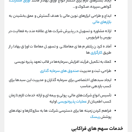
ایجاد بسترهای لازم برای انتشار انواع اوراق بهادار مانند
اوراق مشارکت
،
گواهی سپرده، صکوک و...
ابداع و طراحی ابزارهای نوین مالی با هدف گسترش و عمق بخشیدن به
بازارهای مالی
ارائه مشاوره و تسهیل در پذیرش شرکت های علاقه مند به فعالیت در
بورس یا فرابورس
آماده کردن پلتفرم های معاملاتی و تسهیل معاملات اوراق بهادار از
طریق
کارگزاری
ها
كمك به تكمیل فرآیند افزایش سرمایه‌ها در قالب تعهد پذیره نویسی
طراحی، ثبت و مدیریت
صندوق های سرمایه گذاری
ایجاد سبدهای اختصاصی برای سرمایه گذاران و مدیریت این سبدها برای
کسب بازدهی مناسب
تأسیس انواع شركت‌های مالی، پولی و بیمه ای و ارائه خدمات لازم تا زمان
کسب اطمینان از
عملیات پذیره‌نویسی
اولیه
فراهم کردن زمینه ها برای دسترسی شرکت ها به سازوکارها و نهادهای
پوشش
ریسک
خدمات سهم های فراکابی