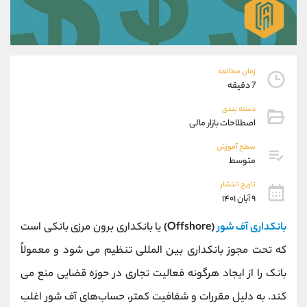
موبایل
09304891085
واتساپ
شروع گفتگو
تلگرام
@Armteam_admin_103
داخلی
103
زمان مطالعه
7 دقیقه
پشتیبان فروش
(یوسف فرخنده)
دسته بندی
موبایل
09194198792
اصطلاحات بازار مالی
واتساپ
شروع گفتگو
سطح آموزش
تلگرام
@Armteam_admin_33
متوسط
داخلی
118
تاریخ انتشار
۹ آبان ۱۴۰۱
اطلاعات تماس
(دفتر فروش)
بانکداری آف‌ شور
(Offshore)
یا بانکداری برون مرزی بانکی است
تلفن
021-22021030
تلفن
021-22021040
که تحت مجوز بانکداری بین المللی تنظیم می شود و معمولاً
بدون پیش شماره
90001030
بانک را از ایجاد هرگونه فعالیت تجاری در حوزه قضایی منع می
اینستاگرام
@alireza.mehrabii
کانال تلگرام
@alirezamehrabi_com
کند. به دلیل مقررات و شفافیت کمتر، حساب‌های آف‌ شور اغلب