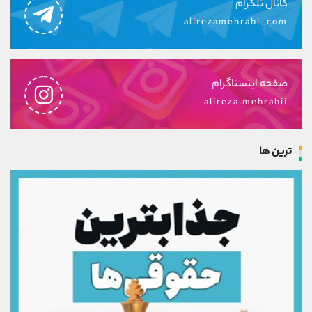
کانال تلگرام
alirezamehrabi_com
صفحه اینستاگرام
alireza.mehrabii
ترین ها