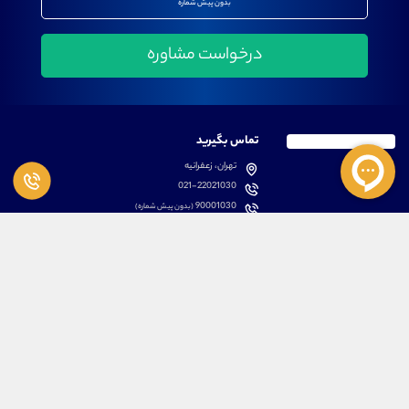
بدون پیش شماره
تماس بگیرید
تهران، زعفرانیه
021-22021030
90001030
(بدون پیش شماره)
پشتیبانی
دسترسی سریع
سوالات متداول
مطالب آموزشی بورس
دانلود اپلیکیشن اختصاصی
لیست دوره های آموزشی
نرم افزار های کاربردی
معرفی سهام ها
قوانین و مقررات
تحلیل تکنیکال رمز ارزها