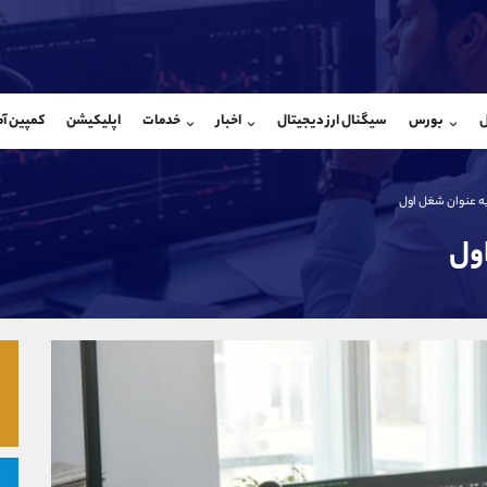
بان فروش
پشتیبان فروش
(فائزه تهرانی)
(یوسف فرخنده)
ل
بورس
سیگنال ارز دیجیتال
اخبار
خدمات
اپلیکیشن
کمپین آ
09101364784
موبایل
9194198792
شروع گفتگو
واتساپ
شروع گفتگ
@Armteam_admin_104
تلگرام
Armteam_admin_33
ه عنوان شغل اول
104
داخلی
8
ول