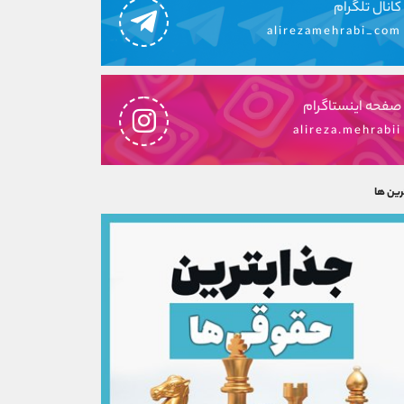
کانال تلگرام
alirezamehrabi_com
صفحه اینستاگرام
alireza.mehrabii
رین ها