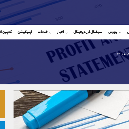
بان فروش
پشتیبان فروش
(یوسف فرخنده)
(ایمان پوراسماعیلی)
ل
بورس
سیگنال ارز دیجیتال
اخبار
خدمات
اپلیکیشن
کمپین آ
09194198792
موبایل
9927779040
شروع گفتگو
واتساپ
شروع گفتگ
@Armteam_admin_33
تلگرام
Armteam_admin_por
یان جامع
118
داخلی
07