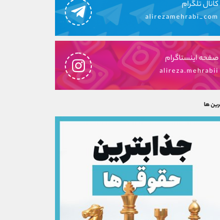
کانال تلگرام
alirezamehrabi_com
صفحه اینستاگرام
alireza.mehrabii
رین ها