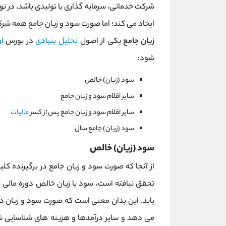
شرکت خدماتی، سرمایه گذاری یا تولیدی باشد، در نو
ایجاد می کند؛ اما صورت سود و زیان جامع همه شرک
زیان جامع
یکی از اصول
تحلیل بنیادی
در بورس
او
شود:
سود (زیان) خالص
سایر اقلام سود و زیان جامع
سایر اقلام سود و زیان جامع پس از کسر
مالیات
سود (زیان) جامع سال
سود (زیان) خالص
ﺍﺯ ﺁﻧﺠﺎ ﻛﻪ ﺻﻮﺭﺕ ﺳﻮﺩ ﻭ ﺯﻳﺎﻥ ﺟﺎﻣﻊ ﺩﺭ ﺑﺮﮔﻴﺮﻧده کل
ﺗﺤﻘﻖ ﻧﻴﺎﻓﺘﻪ ﺍﺳﺖ، ﺳﻮﺩ ﻳﺎ ﺯﻳﺎﻥ ﺧﺎﻟﺺ ﺩﻭﺭﻩ ﻣﺎلی 
یابد. ﺍﻳﻦ ﺑﺪﺍﻥ معنی است ﻛﻪ ﺻﻮﺭﺕ ﺳﻮﺩ ﻭ ﺯﻳﺎﻥ ﺩﻭ
می ﺩﻫﺪ ﻭ ﺳﺎﻳﺮ ﺩﺭﺁمدﻫﺎ ﻭ ﻫﺰﻳﻨﻪ ﻫﺎی ﺷﻨﺎﺳﺎیی ﺷ