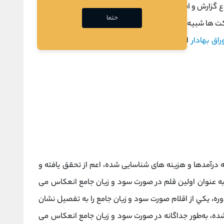
ع گزارش و اقلامی که در این گزارش ها آورده می شود، تفاوت
حتما
ت ها شبیه به هم است و تفاوتی با هم ندارند.
صورت سود و
راق بهادار
است که به طور خلاصه موارد زیر در آن آورده می
یه درآمدها ﻭ ﻫﺰﻳﻨﻪ ﻫﺎی ﺷﻨﺎﺳﺎیی ﺷﺪﻩ، ﺍﻋﻢ ﺍﺯ ﺗﺤﻘﻖ ﻳﺎﻓﺘﻪ ﻭ
ﺑﻪ ﻋﻨﻮﺍﻥ ﺍﻭﻟﻴﻦ ﻗﻠﻢ ﺩﺭ ﺻﻮﺭﺕ ﺳﻮﺩ ﻭ ﺯﻳﺎﻥ ﺟﺎﻣﻊ ﺍﻧﻌﻜﺎس می
ﺭﻩ، ﻳﻜﻲ ﺍﺯ ﺍﻗﻼﻡ ﺻﻮﺭﺕ ﺳﻮﺩ ﻭ ﺯﻳﺎﻥ ﺟﺎﻣﻊ ﺭﺍ ﺑﻪ ﺗﻔﺼﻴﻞ ﻧﺸﺎﻥ
ﺪﻩ، ﺑﻪﻃﻮﺭ ﺟﺪﺍﮔﺎﻧﻪ ﺩﺭ ﺻﻮﺭﺕ ﺳﻮﺩ ﻭ ﺯﻳﺎﻥ ﺟﺎﻣﻊ ﺍﻧﻌﻜﺎس می