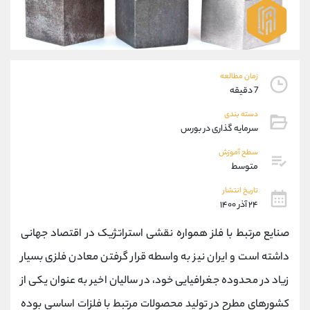
موبایل
09304891085
واتساپ
شروع گفتگو
تلگرام
@Armteam_admin_103
داخلی
103
زمان مطالعه
7 دقیقه
پشتیبان فروش
(فائزه تهرانی)
دسته بندی
موبایل
09101364784
سرمایه گذاری در بورس
واتساپ
شروع گفتگو
تلگرام
@Armteam_admin_104
سطح آموزش
متوسط
داخلی
104
تاریخ انتشار
۲۴ آذر ۱۴۰۰
اطلاعات تماس
(دفتر فروش)
تلفن
021-22021030
صنایع مرتبط با فلز همواره نقشی استراتژیک در اقتصاد جهانی
تلفن
021-22021040
داشته است و ایران نیز به واسطه قرار گرفتن معادن فلزی بسیار
بدون پیش شماره
90001030
زیاد در محدوده جغرافیایی خود، در سالیان اخیر به عنوان یکی از
اینستاگرام
@alireza.mehrabii
کانال تلگرام
@alirezamehrabi_com
کشورهای مطرح در تولید محصولات مرتبط با فلزات اساسی بوده