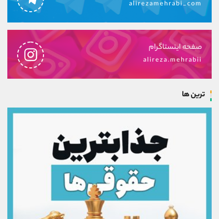
alirezamehrabi_com
صفحه اینستاگرام
alireza.mehrabii
ترین ها