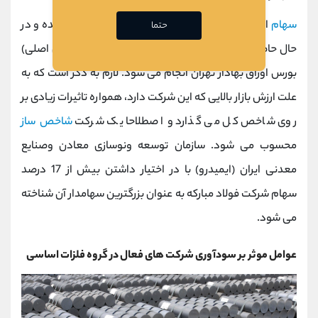
سهام
این شرکت در سال 1385 در بازار سرمایه پذیرفته شده و در
حتما
حال حاضر معاملات آن با نماد «
فولاد
» در بازار اول (تابلوی اصلی)
بورس اوراق بهادار تهران انجام می شود. لازم به ذکر است که به
علت ارزش بازار بالایی که این شرکت دارد، همواره تاثیرات زیادی بر
روی شاخص کل می گذارد و اصطلاحا یک شرکت
شاخص ساز
محسوب می شود. سازمان توسعه ونوسازی معادن وصنايع
معدنی ايران (ایمیدرو) با در اختیار داشتن بیش از 17 درصد
سهام شرکت فولاد مبارکه به عنوان بزرگترین سهامدار آن شناخته
می شود.
عوامل موثر بر سودآوری شرکت های فعال در گروه فلزات اساسی