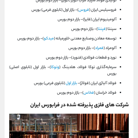
توليدی فولاد سپيد فراب كوير (كوير)- بازار دوم بورس
فروسيليس‌ ايران‌ (
فروس
)- بازار اول (تابلوی فرعی) بورس
آلومينيوم ايران‌ (فايرا)- بازار دوم بورس
سپنتا (
فپنتا
)- بازار دوم بورس
توسعه معادن وصنایع معدنی خاورميانه (
ميدكو
)- بازار دوم بورس
آلومراد (
فمراد
)- بازار دوم بورس
نورد و قطعات‌ فولادی‌ (فنورد)- بازار دوم بورس
سرمايه‌گذاری توكا فولاد، هلدينگ (
وتوكا
)- بازار اول (تابلوی اصلی)
بورس
فولاد آلياژی ايران (فولاژ)-
بازار اول
(تابلوی فرعی) بورس
فولاد خراسان (
فخاس
)- بازار دوم بورس
شرکت های فلزی پذیرفته شده در فرابورس ایران