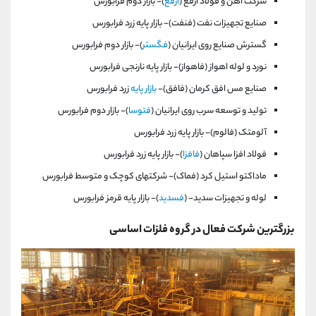
شركت آهن و فولاد ارفع (
ارفع
)- بازار دوم فرابورس
صنايع تجهيزات نفت (فنفت)- بازار پايه زرد فرابورس
گسترش صنايع روی ايرانيان (
فگستر
)- بازار دوم فرابورس
نورد و لوله اهواز (فاهواز)- بازار پايه نارنجی فرابورس
صنايع مس افق كرمان (فافق)-
بازار پايه
زرد فرابورس
توليد و توسعه سرب روی ايرانيان (
فتوسا
)- بازار دوم فرابورس
آلومتک‌ (فالوم)- بازار پايه زرد فرابورس
فولاد افزا سپاهان (
فافزا
)- بازار پايه زرد فرابورس
ماداكتو استيل كرد (فماک)- شرکتهای کوچک و متوسط فرابورس
لوله و تجهيزات‌ سديد- (
فسديد
)- بازار پايه قرمز فرابورس
بزرگترین شرکت فعال در گروه فلزات اساسی