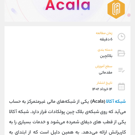
موبایل
09194198792
واتساپ
شروع گفتگو
تلگرام
@Armteam_admin_33
داخلی
118
زمان مطالعه
6 دقیقه
پشتیبان فروش
(فائزه تهرانی)
دسته بندی
موبایل
09101364784
بلاکچین
واتساپ
شروع گفتگو
تلگرام
@Armteam_admin_104
سطح آموزش
مقدماتی
داخلی
104
تاریخ انتشار
۱۴ خرداد ۱۴۰۲
اطلاعات تماس
(دفتر فروش)
تلفن
021-22021030
شبکه آکالا
(Acala)
یکی از شبکه‌های مالی غیرمتمرکز به حساب
تلفن
021-22021040
می‌آید که روی شبکه‌ی بلاک چین پولکادات قرار دارد. شبکه‌ آکالا
بدون پیش شماره
90001030
یکی از قطب‌ های دیفای شمرده می‌شود و خدمات بسیاری را به
اینستاگرام
@alireza.mehrabii
کانال تلگرام
@alirezamehrabi_com
کاربرانش ارائه می‌دهد. به همین دلیل است که از ابتدای به