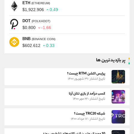
ETH
(ETHEREUM)
$1,922.906
0.49
DOT
(POLKADOT)
$0.800
-1.66
BNB
(BINANCE COIN)
$602.612
0.33
پر بازدیدترین ها
پرایس اکشن RTM چیست؟
تاریخ انتشار : ۲۹ شهریور ۱۴۰۰
کسب درآمد از بازی تتان آرنا
تاریخ انتشار : ۲۲ مهر ۱۴۰۰
شبکه TRC20 چیست؟
تاریخ انتشار : ۱۷ مرداد ۱۴۰۰
10 مورد از بهترین اندیکاتورهای تشخیص روند