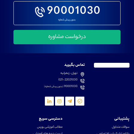
90001030
بدون پیش شماره
تماس بگیرید
تهران، زعفرانیه
021-22021030
90001030
(بدون پیش شماره)
پشتیبانی
دسترسی سریع
سوالات متداول
مطالب آموزشی بورس
دانلود اپلیکیشن اختصاصی
لیست دوره های آموزشی