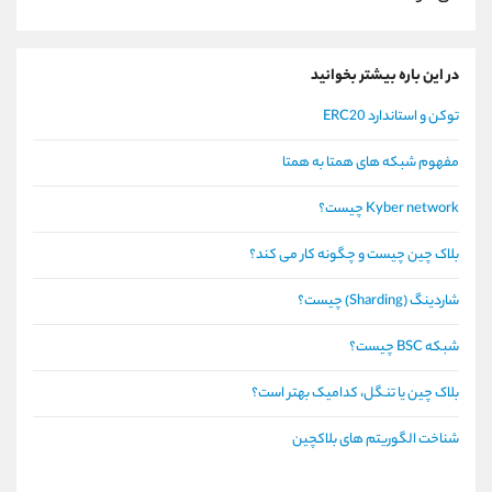
در این باره بیشتر بخوانید
توکن و استاندارد ERC20
مفهوم شبکه های همتا به همتا
Kyber network چیست؟
بلاک چین چیست و چگونه کار می کند؟
شاردینگ (Sharding) چیست؟
شبکه BSC چیست؟
بلاک چین یا تنگل، کدامیک بهتر است؟
شناخت الگوریتم های بلاکچین