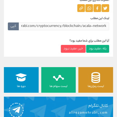
اشتراک گذاری این مطلب
لینک این مطلب
کپی
آیا این مطلب برای شما مفید بود؟
بله ، مفید بود
خیر ، مفید نبود
لیست رمزارزها
لیست سهام ها
دوره ها
کانال تلگرام
alirezamehrabi_com