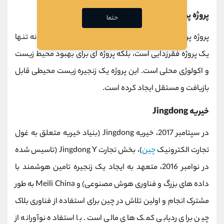
پروژه پرورش زنبور عسل هیمالیا
حتما
پروژه پرورش زنبورهای هیمالیا که در ژوئن 2017 آغاز شد، نه تنها
یک پروژه فقرزدایی است، بلکه پروژه ای برای بهبود محیط زیست
و اکولوژی محلی است. این پروژه یک زنجیره زیست محیطی قابل
بازیافت و مستقل ایجاد کرده است.
خیریه Jingdong
در سپتامبر 2017، خیریه Jingdong (بنیاد خیریه متعلق به غول
تجارت الکترونیک
چین
)، بخش تجارت Jingdong Y (تاسیس شده
در نوامبر 2016، متعهد به ایجاد یک زنجیره تامین هوشمند با
داده های بزرگ و فناوری هوش مصنوعی) و Meili China به طور
مشترک انجام و اولین تلاش در چین برای استفاده از فناوری بلاک
چین برای ردیابی کمک های مالی است. با استفاده نوآورانه از