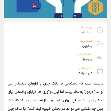
موبایل
09101364784
واتساپ
شروع گفتگو
تلگرام
@Armteam_admin_104
داخلی
104
زمان مطالعه
8 دقیقه
پشتیبان فروش
(یوسف فرخنده)
دسته بندی
موبایل
09194198792
بلاکچین
واتساپ
شروع گفتگو
تلگرام
@Armteam_admin_33
سطح آموزش
متوسط
داخلی
118
تاریخ انتشار
۸ بهمن ۱۴۰۱
اطلاعات تماس
(دفتر فروش)
تلفن
021-22021030
درست است که دستیابی به بلاک چین و ارزهای دیجیتال می
تلفن
021-22021040
تواند "مرموز" به نظر برسد اما این نوآوری ها مزایای واضحی برای
بدون پیش شماره
90001030
بخش خیریه در سطح جهان دارد. برخی از افراد می پرسند که بلاک
اینستاگرام
@alireza.mehrabii
کانال تلگرام
@alirezamehrabi_com
چین چه نقشی می تواند در بخش خیریه ایفا کند؟ آیا بلاک چین