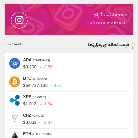
صفحه اینستاگرام
alireza.mehrabii
قیمت لحظه ای رمزارزها
مشاهده همه
ADA
(CARDANO)
$0.200
-2.88
BTC
(BITCOIN)
$64,727.138
0.51
XRP
(RIPPLE)
$1.018
-1.94
CHZ
(CHILIZ)
$0.032
-3.34
ETH
(ETHEREUM)