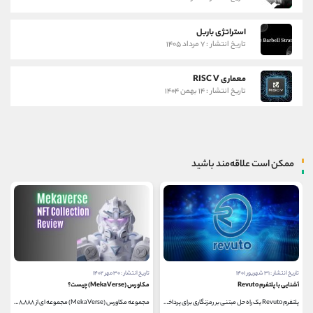
استراتژی باربل
تاریخ انتشار : ۷ مرداد ۱۴۰۵
معماری RISC V
تاریخ انتشار : ۱۴ بهمن ۱۴۰۴
ممکن است علاقه‌مند باشید
تاریخ انتشار : ۳۰ مهر ۱۴۰۲
تاریخ انتشار : ۱۳ اسفند ۱۴۰۲
مکاورس (MekaVerse) چیست؟
استاندارد ERC404 چیست؟
مجموعه مکاورس (MekaVerse) مجموعه ای از ۸,۸۸۸ توکن غیر...
استانداردهای توکن در اتریوم برای مالکیت دارایی‌...