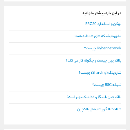
در این باره بیشتر بخوانید
توکن و استاندارد ERC20
مفهوم شبکه های همتا به همتا
Kyber network چیست؟
بلاک چین چیست و چگونه کار می کند؟
شاردینگ (Sharding) چیست؟
شبکه BSC چیست؟
بلاک چین یا تنگل، کدامیک بهتر است؟
شناخت الگوریتم های بلاکچین