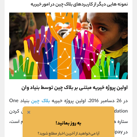
نمونه هایی دیگر از کاربردهای بلاک چین در امور خیریه
اولین پروژه خیریه مبتنی بر بلاک چین توسط بنیاد وان
در 26 دسامبر 2016، اولین پروژه خیریه
بلاک چین
بنیاد One
×
Foundation، با عنوان "illuminating the stars: روشن کردن
ستاره ها"، که هدف آن کمک به کودکان مبتلا به اوتیسم است،
به روز بمانید!
در Alipay راه اندازی شد.
آیا می‌خواهید از آخرین اخبار مطلع شوید؟