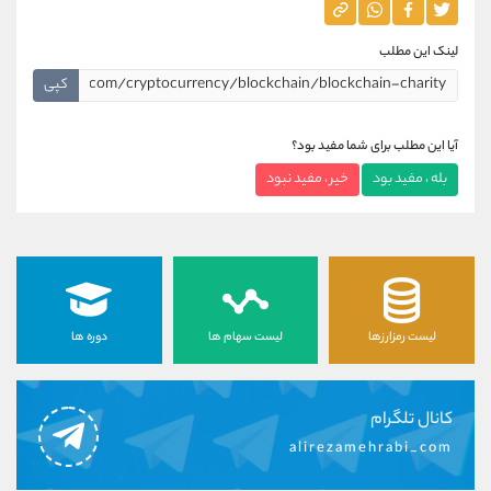
لینک این مطلب
کپی
آیا این مطلب برای شما مفید بود؟
بله ، مفید بود
خیر ، مفید نبود
لیست رمزارزها
لیست سهام ها
دوره ها
کانال تلگرام
alirezamehrabi_com