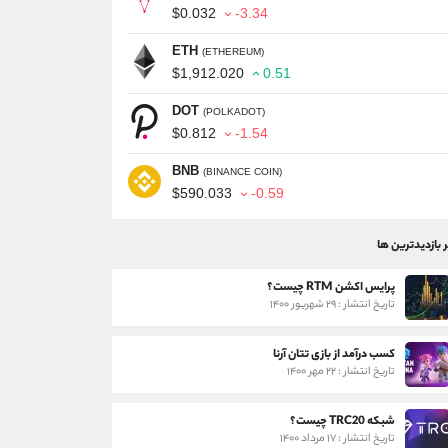
$0.032
-3.34
ETH
(ETHEREUM)
$1,912.020
0.51
DOT
(POLKADOT)
$0.812
-1.54
BNB
(BINANCE COIN)
$590.033
-0.59
ر بازدیدترین ها
پرایس اکشن RTM چیست؟
تاریخ انتشار : ۲۹ شهریور ۱۴۰۰
کسب درآمد از بازی تتان آرنا
تاریخ انتشار : ۲۲ مهر ۱۴۰۰
شبکه TRC20 چیست؟
تاریخ انتشار : ۱۷ مرداد ۱۴۰۰