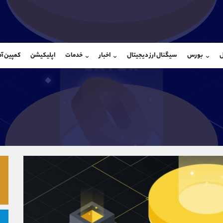
بان فروش
پشتیبان فروش
(ایمان پوراسماعیلی)
(فائزه تهرانی)
ل
بورس
سیگنال ارز دیجیتال
اخبار
خدمات
اپلیکیشن
کمپین آ
09927779040
موبایل
9101364784
شروع گفتگو
واتساپ
شروع گفتگ
@Armteam_admin_por
تلگرام
Armteam_admin_104
107
داخلی
04