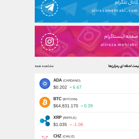
کانال تلگرام
alirezamehrabi_com
صفحه اینستاگرام
alireza.mehrabii
یمت لحظه ای رمزارزها
مشاهده همه
ADA
(CARDANO)
$0.202
6.67
BTC
(BITCOIN)
$64,831.170
0.39
XRP
(RIPPLE)
$1.035
-1.06
CHZ
(CHILIZ)