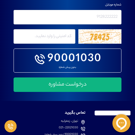
شماره موبایل
90001030
بدون پیش شماره
تماس بگیرید
تهران، زعفرانیه
021-22021030
90001030
(بدون پیش شماره)