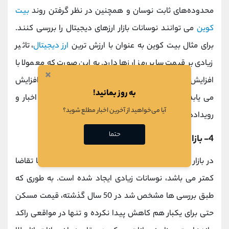
محدوده‌های ثابت نوسان و همچنین در نظر گرفتن روند
بیت
کوین
می توانند نوسانات بازار ارزهای دیجیتال را بررسی کنند.
برای مثال بیت کوین به عنوان با ارزش ترین
ارز دیجیتال
، تاثیر
زیادی بر قیمت سایر رمز ارزها دارد. به این صورت که معمولا با
×
افزایش قیمت بیت کوین، قیمت سایر
آلت کوین
ها نیز افزایش
به روز بمانید!
می یابد و بالعکس. سرمایه گذاران و تریدرها نباید از اخبار و
آیا می‌خواهید از آخرین اخبار مطلع شوید؟
رویدادهای مربوط به ارزهای دیجیتال غافل شوند.
حتما
4- بازار مسکن
در بازار مسکن به دلیل این که میزان عرضه در مقایسه با تقاضا
کمتر می باشد، نوسانات زیادی ایجاد شده است. به طوری که
طبق بررسی ها مشخص شد در 50 سال گذشته، قیمت مسکن
حتی برای یکبار هم کاهش پیدا نکرده و تنها در مواقعی راکد