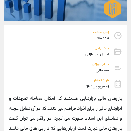
موبایل
09101364784
واتساپ
شروع گفتگو
تلگرام
@Armteam_admin_104
داخلی
104
زمان مطالعه
4 دقیقه
پشتیبان فروش
(محسن یزدی)
دسته بندی
موبایل
09304891085
تحلیل بین بازاری
واتساپ
شروع گفتگو
تلگرام
@Armteam_admin_103
سطح آموزش
مقدماتی
داخلی
103
تاریخ انتشار
۲۹ فروردین ۱۴۰۱
اطلاعات تماس
(دفتر فروش)
تلفن
021-22021030
بازارهای مالی بازارهایی هستند که امکان معامله تعهدات و
تلفن
021-22021040
ابزارهای مالی را برای افراد فراهم می کنند که در آن تقابل عرضه
بدون پیش شماره
90001030
و تقاضای این اسناد صورت می گیرد. در واقع می توان گفت
اینستاگرام
@alireza.mehrabii
کانال تلگرام
@alirezamehrabi_com
بازارهای مالی عبارت است از بازارهایی که دارایی های مالی مانند