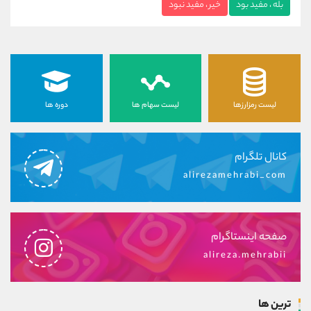
بله ، مفید بود
خیر ، مفید نبود
لیست رمزارزها
لیست سهام ها
دوره ها
کانال تلگرام
alirezamehrabi_com
صفحه اینستاگرام
alireza.mehrabii
ترین ها