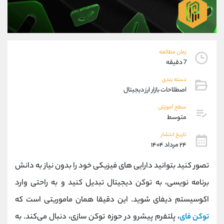
موبایل
09101364784
واتساپ
شروع گفتگو
تلگرام
@Armteam_admin_104
داخلی
104
زمان مطالعه
7 دقیقه
پشتیبان فروش
(ایمان پوراسماعیلی)
دسته بندی
موبایل
09927779040
اصطلاحات بازار ارز دیجیتال
واتساپ
شروع گفتگو
سطح آموزش
تلگرام
@Armteam_admin_por
متوسط
داخلی
107
تاریخ انتشار
۲۴ مرداد ۱۴۰۴
اطلاعات تماس
(دفتر فروش)
تصور کنید بتوانید دارایی‌ های فیزیکی خود را بدون نیاز به دانش
تلفن
021-22021030
تلفن
021-22021040
برنامه ‌نویسی، به توکن دیجیتال تبدیل کنید و به راحتی وارد
بدون پیش شماره
90001030
اکوسیستم دیفای شوید. این دقیقا همان ماموریتی است که
اینستاگرام
@alireza.mehrabii
کانال تلگرام
@alirezamehrabi_com
توکن فای
، پلتفرم پیشرو در حوزه توکن ‌سازی، دنبال می‌کند. به