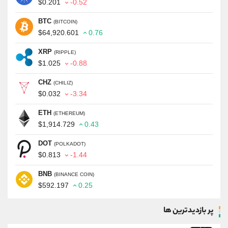
$0.201
-0.52
BTC
(BITCOIN)
$64,920.601
0.76
XRP
(RIPPLE)
$1.025
-0.88
CHZ
(CHILIZ)
$0.032
-3.34
ETH
(ETHEREUM)
$1,914.729
0.43
DOT
(POLKADOT)
$0.813
-1.44
BNB
(BINANCE COIN)
$592.197
0.25
پر بازدیدترین ها