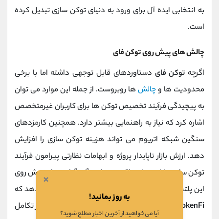
به انتخابی ایده ‌آل برای ورود به دنیای توکن ‌سازی تبدیل کرده
است.
چالش ‌های پیش روی توکن فای
اگرچه
توکن فای
دستاوردهای قابل توجهی داشته اما با برخی
محدودیت ‌ها و
چالش‌
ها روبروست. از جمله این موارد می‌ توان
به پیچیدگی فرآیند تخصیص توکن ‌ها برای کاربران غیرمتخصص
اشاره کرد که نیاز به راهنمایی بیشتر دارد. همچنین کارمزدهای
سنگین شبکه اتریوم می ‌تواند هزینه توکن ‌سازی را افزایش
دهد. ارزش بازار ناپایدار پروژه و ابهامات نظارتی پیرامون فرآیند
توکن ‌سازی دارایی ‌های واقعی نیز از دیگر نگرانی‌ های پیش روی
×
این پلتفرم محسوب می ‌شوند. این چالش ‌ها نشان می ‌دهد که
به روز بمانید!
TokenFi
، مانند هر فناوری نوظهور دیگری، هنوز در مسیر تکامل
آیا می‌خواهید از آخرین اخبار مطلع شوید؟