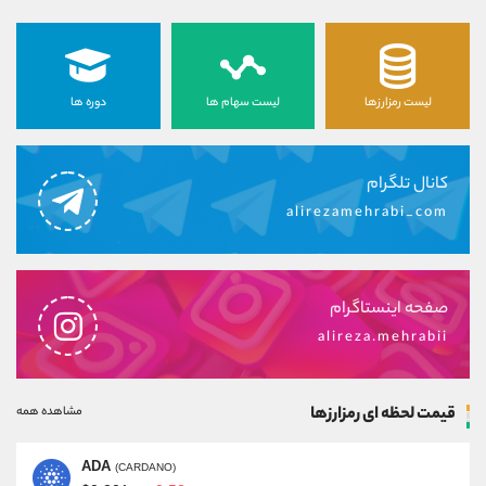
لیست رمزارزها
لیست سهام ها
دوره ها
کانال تلگرام
alirezamehrabi_com
صفحه اینستاگرام
alireza.mehrabii
قیمت لحظه ای رمزارزها
مشاهده همه
ADA
(CARDANO)