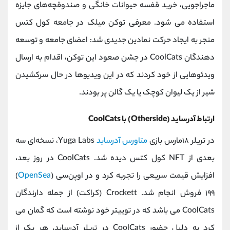
ماجراجویی، خرید قفسه حیوانات خانگی و صندوقچه‌های جایزه
استفاده می شود. معرفی توکن میلک در جامعه کول کتس
منجر به ایجاد حرکت نمادین جدیدی شد: اعضای جامعه و توسعه
‌دهندگان CoolCats در جشن صعود این توکن، اقدام به ارسال
ویدئوهایی از خود کردند که در این ویدیوها در حال سرکشیدن
شیر از یک لیوان کوچک یا یک گالن پر بودند.
ارتباط آدرساید (Otherside) با CoolCats
در تریلر ۱۸مارس بازی
متاورس آدرساید
Yuga Labs، نسخه‌ای سه‌
بعدی از NFT کول کتس دیده شد. CoolCats در روز بعد،
افزایش قیمت سریعی را تجربه کرد و در اوپن‌سی (
OpenSea
)
۱۹۹ فروش انجام شد. Crockett (کراکت) از جمله دارندگان
CoolCats می باشد که در توییتر خود نوشته است که گمان می
کرد به ‌دلیل حضور CoolCats در تریلر آدرساید، هر ‌یک از