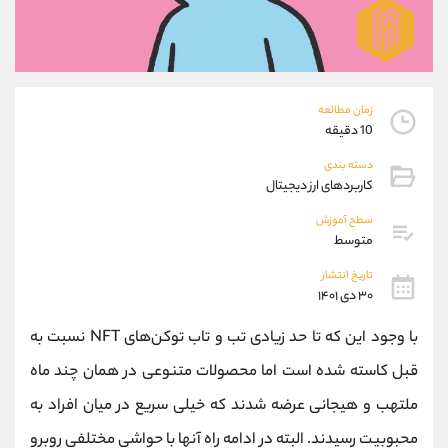
موبایل
09927779040
واتساپ
شروع گفتگو
تلگرام
@Armteam_admin_por
داخلی
107
زمان مطالعه
10 دقیقه
پشتیبان فروش
(یوسف فرخنده)
دسته بندی
موبایل
09194198792
کاربردهای ارز دیجیتال
واتساپ
شروع گفتگو
تلگرام
@Armteam_admin_33
سطح آموزش
متوسط
داخلی
118
تاریخ انتشار
۳۰ دی ۱۴۰۱
اطلاعات تماس
(دفتر فروش)
تلفن
021-22021030
با وجود این که تا حد زیادی تب ‌و تاب توکن‌های NFT نسبت به
تلفن
021-22021040
قبل کاسته شده است اما محصولات متنوعی در همان چند ماه
بدون پیش شماره
90001030
ملتهب و هیجانی عرضه شدند که خیلی سریع در میان افراد به
اینستاگرام
@alireza.mehrabii
کانال تلگرام
@alirezamehrabi_com
محبوبیت رسیدند. البته در ادامه راه آنها با حواشی مختلفی روبرو