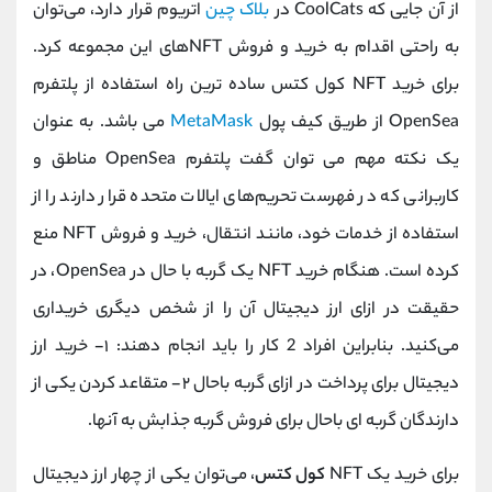
از آن جایی که CoolCats در
بلاک چین
اتریوم قرار دارد، می‌توان
به ‌راحتی اقدام به خرید و فروش NFTهای این مجموعه کرد.
برای خرید NFT کول کتس ساده ‌ترین راه استفاده از پلتفرم
OpenSea از ‌طریق کیف پول
MetaMask
می باشد. به عنوان
یک نکته مهم می توان گفت پلتفرم OpenSea مناطق و
کاربرانی که در فهرست تحریم‌های ایالات متحده قرار دارند را از
استفاده از خدمات خود، مانند انتقال، خرید و فروش NFT منع
کرده است. هنگام خرید NFT یک گربه با حال در OpenSea، در
‌حقیقت در ازای ارز دیجیتال آن را از شخص دیگری خریداری
می‌کنید. بنابراین افراد 2 کار را باید انجام دهند: ۱- خرید ارز
دیجیتال برای پرداخت در ازای گربه باحال ۲- متقاعد کردن یکی از
دارندگان گربه ای باحال برای فروش گربه جذابش به آنها.
برای خرید یک NFT
کول کتس
، می‌توان یکی از چهار ارز دیجیتال