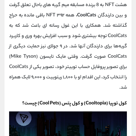
هشت NFT به 8 برنده مسابقه میم گربه های باحال تعلق گرفت
و بین دارندگان
CoolCats،
همه ۳۹۲ NFT باقی ‌مانده به‌ حراج
گذاشته شد. همکاری با این غول رسانه‌ ای باعث شد که به
CoolCats توجه بیشتری شود و سبب افزایش بهره‌ وری و کاربرد
گربه‌‌ها برای دارندگان آنها شد. در ۹‌ جولای نیز حمایت دیگری از
CoolCats صورت گرفت. وقتی مایک تایسون (Mike Tyson)
برای تصویر پروفایل حساب توییتر خود، تصویر یکی از CoolCats
را انتخاب کرد، این اقدام او با ۱,۸۰۰ ریتوییت و ۹,۰۰۰ لایک همراه
شد.
کول توپیا (Cooltopia) و کول پتس (Cool Pets) چیست؟