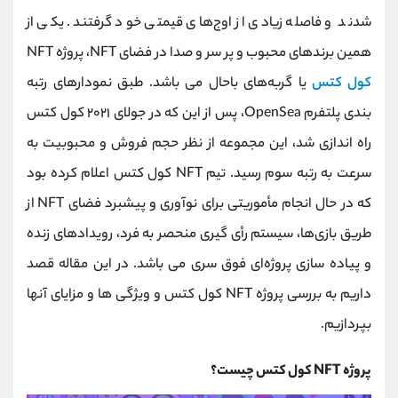
کانال بله
@alirezamehrabi_official
شدند و فاصله زیادی از اوج‌های قیمتی خود گرفتند. یکی از
همین برندهای محبوب‌ و پر سر و صدا در فضای NFT، پروژه NFT
کول کتس
یا گربه‌های باحال می باشد. طبق نمودارهای رتبه
‌بندی پلتفرم OpenSea، پس از این که در جولای ۲۰۲۱ کول کتس
راه اندازی شد، این مجموعه از ‌نظر حجم فروش و محبوبیت به
‌سرعت به رتبه سوم رسید. تیم NFT کول کتس اعلام کرده بود
که در حال انجام مأموریتی برای نوآوری و پیشبرد فضای NFT از
‌طریق بازی‌ها، سیستم رأی ‌گیری منحصر ‌به ‌فرد، رویدادهای زنده
و پیاده سازی پروژه‌ای فوق‌ سری می باشد. در این مقاله قصد
داریم به بررسی پروژه NFT کول کتس و ویژگی ها و مزایای آنها
بپردازیم.
پروژه NFT کول کتس چیست؟