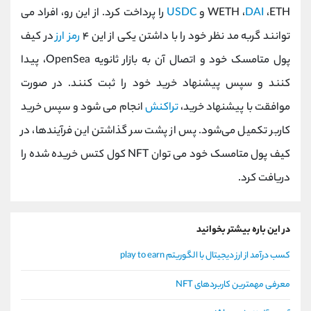
،ETH و
DAI
WETH ،
USDC
را پرداخت کرد. از این رو، افراد می
توانند گربه مد نظر خود را با داشتن یکی از این ۴
رمز ارز
در کیف
پول متامسک خود و اتصال آن به بازار ثانویه OpenSea، پیدا
کنند و سپس پیشنهاد خرید خود را ثبت کنند. در صورت
موافقت با پیشنهاد خرید،
تراکنش
انجام می شود و سپس خرید
کاربر تکمیل می‌شود. پس از پشت سر گذاشتن این فرآیند‌ها، در
کیف پول متامسک خود می توان NFT کول کتس خریده ‌شده را
دریافت کرد.
در این باره بیشتر بخوانید
کسب درآمد از ارز دیجیتال با الگوریتم play to earn
معرفی مهمترین کاربردهای NFT