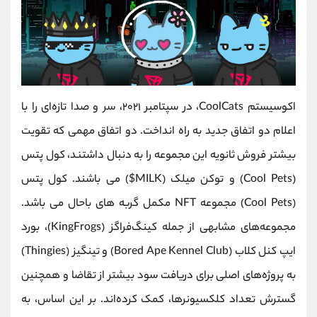
اکوسیستم CoolCats، در سپتامبر‌ ۲۰۲۱، سر و صدا تازه‌ای را با
اعلام دو اتفاق جدید به‌ راه انداخت. دو اتفاق مهمی که تقویت
بیشتر فروش ثانویه این مجموعه را به دنبال داشتند، کول‌ پتس
(Cool Pets) و توکن میلک (MILK$) می باشند. کول ‌پتس
(Cool Pets) مجموعه NFT مکمل گربه های باحال می باشد.
مجموعه‌های مشابهی از جمله کینگ‌فراگز (KingFrogs)، بورد
ایپ کنل کلاب (Bored Ape Kennel Club) و تینگیز (Thingies)
به پروژه‌های اصلی برای دریافت سود بیشتر از تقاضا و همچنین
گسترش تعداد کلکسیونرها، کمک کرده‌اند. بر این اساس، به