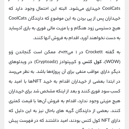
CoolCats خریداری می‌شود. البته این احتمال وجود دارد که
خریداران پس از پی بردن به این موضوع که دارندگان CoolCats
هیچ دسترسی زود هنگام و یا مزیت مالی فوری به بازی آدرساید
به‌ دست نخواهند آورد، اقدام به فروش آنها کنند.
به‌ گفته Crockett در ۱‌ می۲۰۲۲، ممکن است گنجاندن وَو
(WOW)،
کول کتس
و کریپتوادز (Cryptoadz) در ویدئوهای
دیگر، دارای عواقب منفی برای آن پروژه‌ها باشد. به‌ نظر می‌رسد
در ابتدا بعضی از خریداران اقدام به خرید NFTها با امید به
کسب سود فوری کنند و بعد از اینکه مشخص شد برای خریداران
هیچ مزیتی وجود ندارد، اقدام به فروش آن‌ها با قیمت کمتری
کنند. بعضی از دارندگان گربه های باحال نیز به این دلیل که
دارای NFT کول کتس بودند، امید داشتند که در فهرست پیش‌