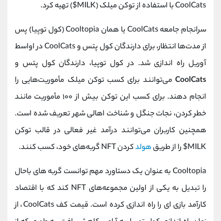
CoolCats با استفاده از توکن میلک (MILK$) تهیه کرد.
سرانجام جامعه CoolCats یا همان Cooltopia (کول توپیا) پس
از مدت‌ها انتظار، برای دارندگان کول پتس و CoolCats در اواسط
آوریل راه‌ اندازی شد. در کول توپیا، دارندگان کول پتس و
CoolCats
می‌توانند برای کسب توکن میلک مأموریت‌هایی را
انجام دهند. برای کسب این توکن بیش از ۱۰۰ مأموریت مانند
خطر کردن، نجات جنگل و شناخت اهالی شهر تعریف شده است.
همچنین کاربران می‌توانند درآمد غیر فعالی در قالب توکن
MILK$ را از طریق
هولد
‌کردن NFT گربه‌های خود، کسب کنند.
Cooltopia به عنوان یک دستاورد مهم توانست گربه های باحال
را تبدیل به یکی از اولین مجموعه‌های NFT کند که با اقتصاد
کارآمد بازی ‌ای را راه‌ اندازی کرده است. قیمت کف CoolCats، از