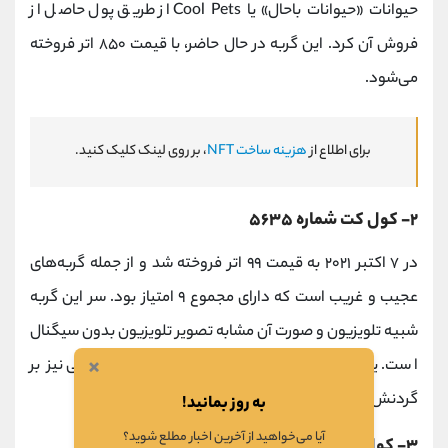
حیوانات «حیوانات باحال» یا Cool Pets از طریق پول حاصل از
فروش آن کرد. این گربه در ‌حال ‌حاضر، با قیمت ۸۵۰ اتر فروخته
می‌شود.
برای اطلاع از
هزینه ساخت NFT
، بر روی لینک کلیک کنید.
۲- کول کت شماره ۵۶۳۵
در ۷ اکتبر‌ ۲۰۲۱ به قیمت ۹۹ اتر فروخته شد و از جمله گربه‌های
عجیب ‌و ‌غریب است که دارای مجموع ۹ امتیاز بود. سر این گربه
شبیه تلویزیون و صورت آن مشابه تصویر تلویزیون بدون سیگنال
×
است. یک پلیور سبز رنگ به تن دارد و یک زنجیر طلایی نیز بر
گردنش است.
به روز بمانید!
آیا می‌خواهید از آخرین اخبار مطلع شوید؟
۳- کول کت شماره ۳۳۳۰