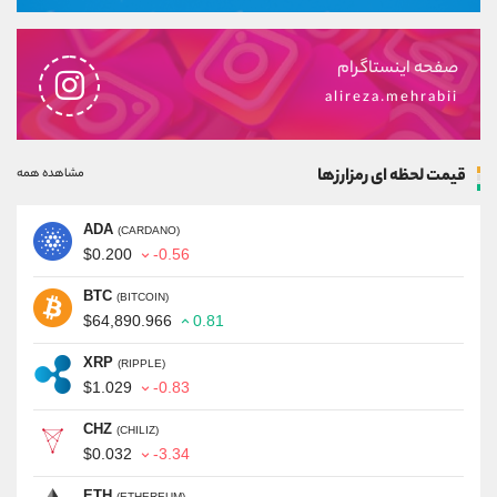
صفحه اینستاگرام
alireza.mehrabii
قیمت لحظه ای رمزارزها
مشاهده همه
ADA
(CARDANO)
$0.200
-0.56
BTC
(BITCOIN)
$64,890.966
0.81
XRP
(RIPPLE)
$1.029
-0.83
CHZ
(CHILIZ)
$0.032
-3.34
ETH
(ETHEREUM)