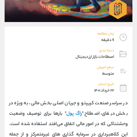
موبایل
09304891085
واتساپ
شروع گفتگو
تلگرام
@Armteam_admin_103
داخلی
103
زمان مطالعه
4 دقیقه
پشتیبان فروش
(ایمان پوراسماعیلی)
دسته بندی
موبایل
09927779040
اصطلاحات بازار ارز دیجیتال
واتساپ
شروع گفتگو
تلگرام
@Armteam_admin_por
سطح آموزش
متوسط
داخلی
107
تاریخ انتشار
۲۲ خرداد ۱۴۰۱
اطلاعات تماس
(دفتر فروش)
تلفن
021-22021030
در سراسر صنعت کریپتو و جریان اصلی بخش مالی، به ویژه در
تلفن
021-22021040
بخش دیفای، اصطلاح "
راگ پول
" بارها برای توصیف وضعیت
بدون پیش شماره
90001030
وحشتناکی که در امور مالی اتفاق می‌افتد استفاده شده است.
اینستاگرام
@alireza.mehrabii
کانال تلگرام
@alirezamehrabi_com
این کلاهبرداری در سرمایه گذاری های غیرمتمرکز و از جمله