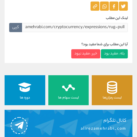
لینک این مطلب
کپی
آیا این مطلب برای شما مفید بود؟
بله ، مفید بود
خیر ، مفید نبود
لیست رمزارزها
لیست سهام ها
دوره ها
کانال تلگرام
alirezamehrabi_com