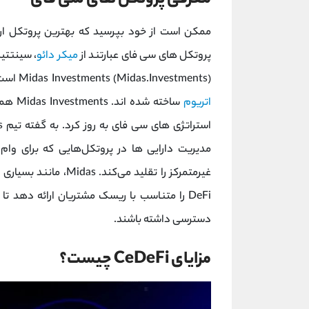
معرفی پروتکل های سی فای
ممکن است از خود بپرسید که بهترین پروتکل ارز
پروتکل های سی فای عبارتند از
میکر دائو
، سینتتیک
Midas Investments (Midas.Investments) است. MakerDao، Synthetics و Compound بر روی بلاک چین
اتریوم
استراتژی های سی فای به روز کرد. به گفته تیم Midas، این رویکرد جدید با ایجاد
مدیریت دارایی‌ ها در پروتکل‌هایی که برای وا
غیرمتمرکز را تقلید می‌کند. Midas، مانند بسیاری از فعالیت‌های دیگر در فضای
DeFi را متناسب با ریسک مشتریان ارائه دهد تا آنها بتوانند به ابزارهای پوشش
دسترسی داشته باشند.
مزایای CeDeFi چیست؟