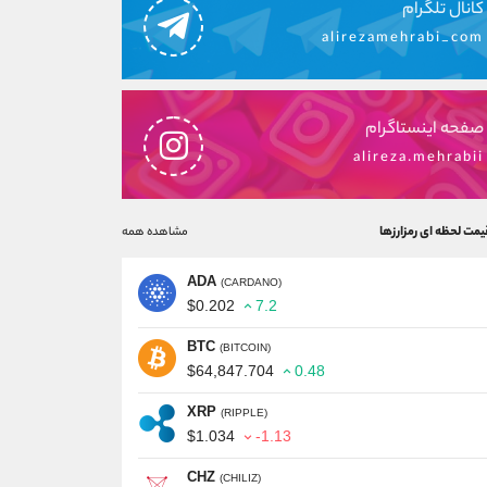
کانال تلگرام
alirezamehrabi_com
صفحه اینستاگرام
alireza.mehrabii
یمت لحظه ای رمزارزها
مشاهده همه
ADA
(CARDANO)
$0.202
7.2
BTC
(BITCOIN)
$64,847.704
0.48
XRP
(RIPPLE)
$1.034
-1.13
CHZ
(CHILIZ)