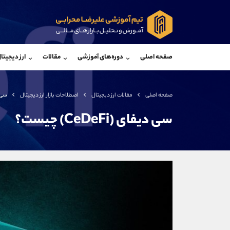
پشتیبان فروش
پشتی
(محسن یزدی)
صفحه اصلی
دوره‌های آموزشی
مقالات
ارز دیجیتا
موبایل
09304891085
موبایل
واتساپ
شروع گفتگو
واتساپ
تلگرام
@Armteam_admin_103
تلگرام
صفحه اصلی
مقالات ارز دیجیتال
اصطلاحات بازار ارز دیجیتال
سی دیفا
داخلی
103
داخلی
سی دیفای (CeDeFi) چیست؟
اطلاعات تماس
(دفتر فروش)
تلفن
تلفن
بدون پیش شماره
اینستاگرام
کانال تلگرام
کانال بله