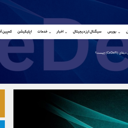
بان فروش
پشتیبان فروش
(یوسف فرخنده)
(ایمان پوراسماعیلی)
ل
بورس
سیگنال ارز دیجیتال
اخبار
خدمات
اپلیکیشن
کمپین آ
09194198792
موبایل
9927779040
شروع گفتگو
واتساپ
شروع گفتگ
@Armteam_admin_33
تلگرام
Armteam_admin_por
ی (CeDeFi) چیست؟
118
داخلی
07