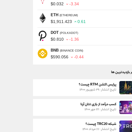
$0.032
-3.34
ETH
(ETHEREUM)
$1,911.423
0.61
DOT
(POLKADOT)
$0.810
-1.36
BNB
(BINANCE COIN)
$590.056
-0.44
ر بازدیدترین ها
پرایس اکشن RTM چیست؟
تاریخ انتشار : ۲۹ شهریور ۱۴۰۰
کسب درآمد از بازی تتان آرنا
تاریخ انتشار : ۲۲ مهر ۱۴۰۰
شبکه TRC20 چیست؟
تاریخ انتشار : ۱۷ مرداد ۱۴۰۰