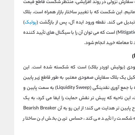
اک سفارش نزولی در روند افزایشی، منتظر شکست قاطع قیمت
انیم. این شکست که با تغییر ساختار بازار همراه است، بلاک
یل می ‌کند. نقطه ورود ایده ‌آل، پس از بازگشت (
پولبک
)
قیمت و تست مجدد این ناحیه به عنوان حمایت (Mitigation) است که می ‌توان آن را با سیگنال ‌های تأیید کننده
د تا معامله خرید انجام شود.
ودی (بولیش اوردر بلاک) است که شکسته شده است. این
یل یک بلاک سفارش صعودی معتبر، به طور قاطع زیر پایین‌
ترین نقطه آن بسته شود. این حرکت معمولاً همراه با جمع آوری نقدینگی (Liquidity Sweep) به سمت پایین و
 این ناحیه که پیش ‌تر نقش حمایت را ایفا می‌ کرد، به یک
مقاومت پویا تبدیل شده و قیمت را به سمت سطوح پایین ‌تر هدایت می‌ کند؛ از این رو به آن Bearish Breaker
ه شکست را تأیید می ‌کند، حساس‌ ترین بخش این ساختار