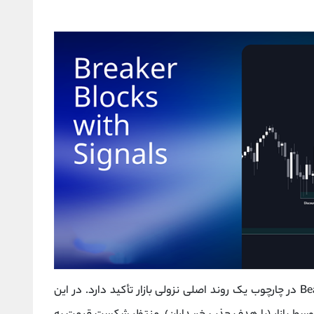
بر استفاده از Bearish Breaker Block در چارچوب یک روند اصلی نزولی بازار تأکید دارد. در این