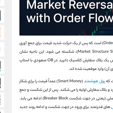
(Liquidity Sweep) یا تغییر روند (Market Structure Shift)، شکسته می ‌شود. این ناحیه نشان‌
خرد بر اساس یک بلاک سفارش کلاسیک (خرید در OB صعودی با استاپ
ت که
پول هوشمند
(Smart Money) عمداً قیمت را برای شکار
ورد و بلاک سفارش اولیه را می ‌شکند. پس از این شکست و جمع
‌آوری نقدینگی، بازار اغلب در جهت مخالف حرکت اصلی (یعنی در جهت شکست Breaker Block) ادامه می‌ یابد.
‌های قدرتمند برای ورود در جهت شکست و ادامه روند جدید