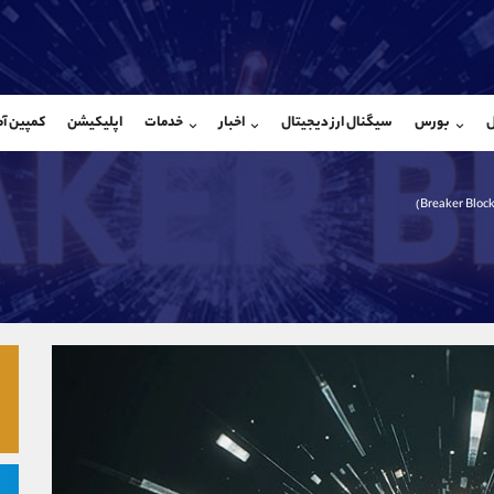
بان فروش
پشتیبان فروش
(ایمان پوراسماعیلی)
(فائزه تهرانی)
ل
بورس
سیگنال ارز دیجیتال
اخبار
خدمات
اپلیکیشن
کمپین آ
09927779040
موبایل
9101364784
شروع گفتگو
واتساپ
شروع گفتگ
@Armteam_admin_por
تلگرام
Armteam_admin_104
107
داخلی
04