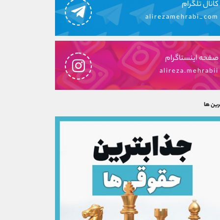
کانال تلگرام
alirezamehrabi_com
صفحه اینستاگرام
alireza.mehrabii
رین ها