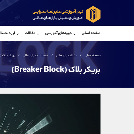
پشتیبان فروش
پشتی
(محسن یزدی)
صفحه اصلی
دوره‌های آموزشی
مقالات
ارز دیجیتا
موبایل
09304891085
موبایل
واتساپ
شروع گفتگو
واتساپ
تلگرام
@Armteam_admin_103
تلگرام
صفحه اصلی
مقالات بازار مالی
اصطلاحات بازار مالی
بریکر بلاک (Breaker Block)
داخلی
103
داخلی
بریکر بلاک (Breaker Block)
اطلاعات تماس
(دفتر فروش)
تلفن
تلفن
بدون پیش شماره
اینستاگرام
کانال تلگرام
کانال بله