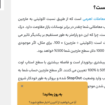
عاملات اهرمی
است که از طریق نسبت اکوئیتی به مارجین
ملاتی شما چقدر در برابر نوسانات بازار مقاومت دارد. درک
مفهوم پیش ‌نیاز فهم مکانیسم Stop Out است، چرا که این دو پارامتر به طور مستقیم بر یکدیگر تاثیر می
گذارند. فرمول محاسبه سطح مارجین به این صورت است: (اکوئیتی ÷ مارجین) × 100. برای مثال، اگر موجودی
یشتری برخوردار است و فاصله بیشتری با سطح استاپ اوت
دارد. بروکرها معمولاً حداقل سطح مارجین را بین %50 تا %100 تعیین می‌ کنند. اگر سطح مارجین حساب شما به
اب وارد وضعیت
Stop Out
شده و بروکر به طور خودکار شروع
×
نفی شدن موجودی حساب و ایجاد بدهی جلوگیری می کند.
به روز بمانید!
آیا می‌خواهید از آخرین اخبار مطلع شوید؟