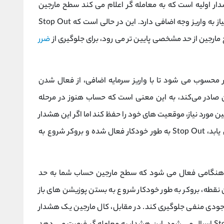
ار اولیه است که به معامله ‌گر اعلام می کند سطح مارجین
حساب در آستانه رسیدن به حد بحرانی قرار دارد و نیاز به واریز وجه اضافی دارد. این در حالی است که Stop Out
رجین از حد مشخصی پایین‌ تر می ‌رود، برای جلوگیری از
ضرر
ر محسوب می ‌شود تا با واریز سرمایه اضافی، از فعال شدن
 صادر می‌کند، به این معنی است که حساب هنوز در مرحله
رجین مورد نیاز، موقعیت‌ های خود را حفظ کند اما اگر این هشدار
جدی گرفته نشود و سطح مارجین همچنان کاهش یابد، Stop Out به طور خودکار فعال شده و بروکر شروع به
هنگامی فعال می ‌شود که سطح مارجین حساب شما به حد
 تا 50% ) برسد. در این نقطه، بروکر به طور خودکار شروع به بستن پوزیشن‌ های باز
وجودی منفی جلوگیری کند. در مقابل، کال مارجین یک هشدار