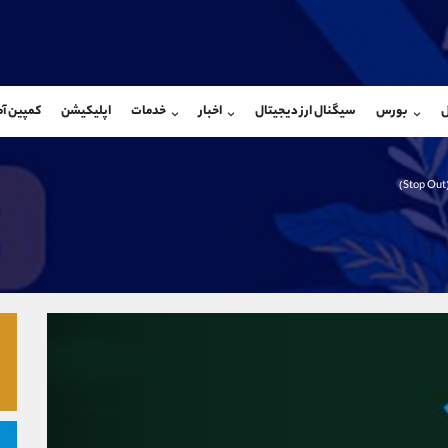
بان فروش
پشتیبان فروش
(فائزه تهرانی)
(یوسف فرخنده)
ل
بورس
سیگنال ارز دیجیتال
اخبار
خدمات
اپلیکیشن
کمپین آ
09101364784
موبایل
9194198792
شروع گفتگو
واتساپ
شروع گفتگ
@Armteam_admin_104
تلگرام
Armteam_admin_33
104
داخلی
8