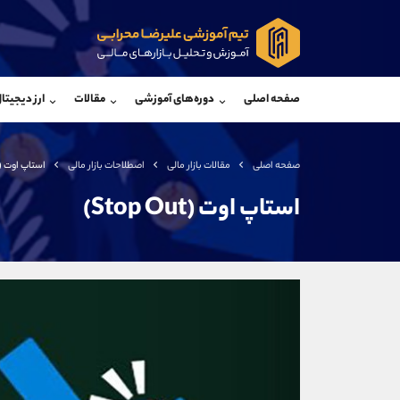
پشتیبان فروش
پشتی
(ایمان پوراسماعیلی)
صفحه اصلی
دوره‌های آموزشی
مقالات
ارز دیجیتا
موبایل
09927779040
موبایل
واتساپ
شروع گفتگو
واتساپ
تلگرام
@Armteam_admin_por
تلگرام
صفحه اصلی
مقالات بازار مالی
اصطلاحات بازار مالی
استاپ اوت (Stop Out)
داخلی
107
داخلی
استاپ اوت (Stop Out)
اطلاعات تماس
(دفتر فروش)
تلفن
تلفن
بدون پیش شماره
اینستاگرام
کانال تلگرام
کانال بله