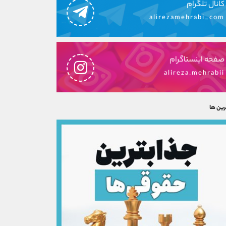
کانال تلگرام
alirezamehrabi_com
صفحه اینستاگرام
alireza.mehrabii
رین ها