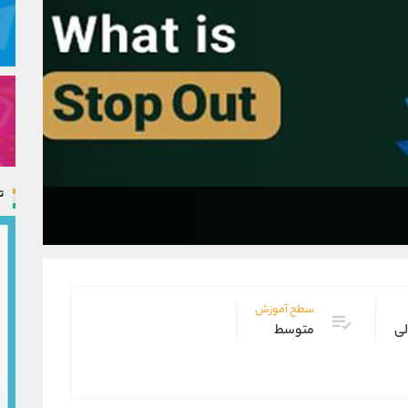
ت
سطح آموزش
لی
متوسط