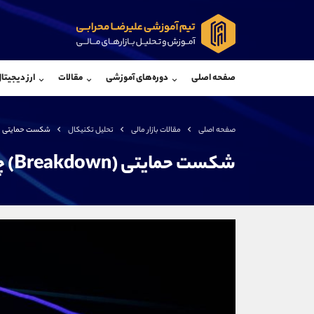
پشتیبان فروش
پشتی
(محسن یزدی)
صفحه اصلی
دوره‌های آموزشی
مقالات
ارز دیجیتا
موبایل
09304891085
موبایل
واتساپ
شروع گفتگو
واتساپ
تلگرام
@Armteam_admin_103
تلگرام
صفحه اصلی
مقالات بازار مالی
تحلیل تکنیکال
شکست حمایتی (Breakdown) چیست
داخلی
103
داخلی
شکست حمایتی (Breakdown) چیست؟
اطلاعات تماس
(دفتر فروش)
تلفن
تلفن
بدون پیش شماره
اینستاگرام
کانال تلگرام
کانال بله