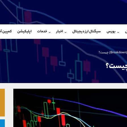
بان فروش
پشتیبان فروش
(فائزه تهرانی)
(یوسف فرخنده)
ل
بورس
سیگنال ارز دیجیتال
اخبار
خدمات
اپلیکیشن
کمپین آ
09101364784
موبایل
9194198792
شروع گفتگو
واتساپ
شروع گفتگ
@Armteam_admin_104
تلگرام
Armteam_admin_33
؟
104
داخلی
8