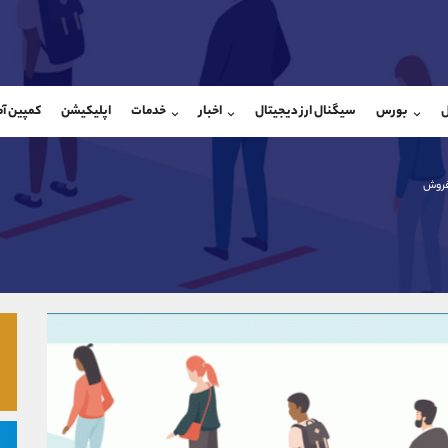
بان فروش
پشتیبان فروش
(فائزه تهرانی)
(ایمان پوراسماعیلی)
ل
بورس
سیگنال ارز دیجیتال
اخبار
خدمات
اپلیکیشن
کمپین آ
09101364784
موبایل
9927779040
شروع گفتگو
واتساپ
شروع گفتگ
@Armteam_admin_104
تلگرام
Armteam_admin_por
فروش
104
داخلی
07