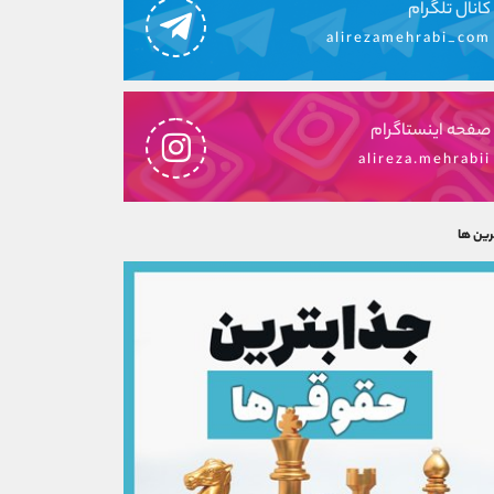
کانال تلگرام
alirezamehrabi_com
صفحه اینستاگرام
alireza.mehrabii
رین ها