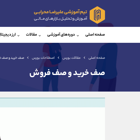
پشتیبان فروش
پشتی
(یوسف فرخنده)
صفحه اصلی
دوره‌های آموزشی
مقالات
ارز دیجیتا
موبایل
09194198792
موبایل
واتساپ
شروع گفتگو
واتساپ
تلگرام
@Armteam_admin_33
تلگرام
صفحه اصلی
مقالات بورس
اصطلاحات بورس
صف خرید و صف 
داخلی
118
داخلی
صف خرید و صف فروش
اطلاعات تماس
(دفتر فروش)
تلفن
تلفن
بدون پیش شماره
اینستاگرام
کانال تلگرام
کانال بله