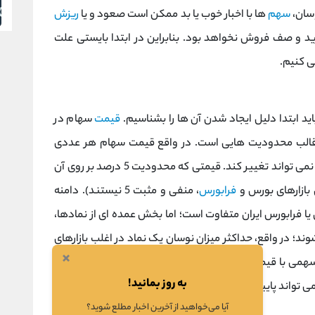
وسان،
سهم
ها با اخبار خوب یا بد ممکن است صعود و یا
ریزش
د و صف فروش نخواهد بود. بنابراین در ابتدا بایستی علت
 کنیم.
د ابتدا دلیل ایجاد شدن آن ها را بشناسیم.
قیمت
سهام در
در قالب محدودیت هایی است. در واقع قیمت سهام هر عددی
باشد، در یک روز معاملاتی بیشتر یا کمتر از 5 درصد نمی تواند تغییر کند. قیمتی که محدودیت 5 درصد بر روی آن
بازارهای بورس و
فرابورس
، منفی و مثبت 5 نیستند). دامنه
یا فرابورس ایران متفاوت است؛ اما بخش عمده ای از نمادها،
بت 5 درصد معامله می شوند؛ در واقع، حداکثر میزان نوسان یک نماد در اغلب بازارهای
×
بورس و فرابورس، 10 درصد است. به عنوان مثال، سهمی با قیمت 1000 تومان در روز شنبه بسته می شود. فردا
به روز بمانید!
آیا می‌خواهید از آخرین اخبار مطلع شوید؟