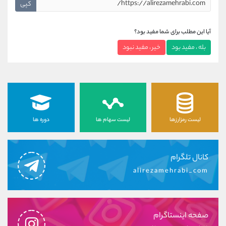
کپی
آیا این مطلب برای شما مفید بود؟
بله ، مفید بود
خیر ، مفید نبود
لیست رمزارزها
لیست سهام ها
دوره ها
کانال تلگرام
alirezamehrabi_com
صفحه اینستاگرام