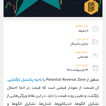
موبایل
09304891085
واتساپ
شروع گفتگو
تلگرام
@Armteam_admin_103
داخلی
103
زمان مطالعه
4 دقیقه
پشتیبان فروش
(ایمان پوراسماعیلی)
دسته بندی
موبایل
09927779040
تحلیل تکنیکال
واتساپ
شروع گفتگو
تلگرام
@Armteam_admin_por
سطح آموزش
مقدماتی
داخلی
107
تاریخ انتشار
۲۴ اردیبهشت ۱۴۰۱
اطلاعات تماس
(دفتر فروش)
تلفن
021-22021030
منظور از Potential Reversal Zone یا
ناحیه پتانسیل بازگشتی
،
تلفن
021-22021040
آن قسمت از نمودار قیمتی است که قیمت در آنجا احتمال
بدون پیش شماره
90001030
بازگشت و تغییر روند قیمت را دارد. در این نقاط ویژگی‌هایی از
اینستاگرام
@alireza.mehrabii
کانال تلگرام
@alirezamehrabi_com
تشکیل الگوها، اندیکاتورها، کندل‌ها، تشکیل الگوها و