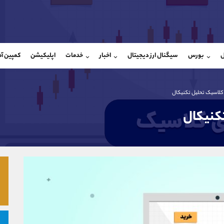
بان فروش
پشتیبان فروش
(یوسف فرخنده)
(ایمان پوراسماعیلی)
ل
بورس
سیگنال ارز دیجیتال
اخبار
خدمات
اپلیکیشن
کمپین آ
09194198792
موبایل
9927779040
شروع گفتگو
واتساپ
شروع گفتگ
@Armteam_admin_33
تلگرام
Armteam_admin_por
کلاسیک تحلیل تکنیکال
118
داخلی
07
کنیکال