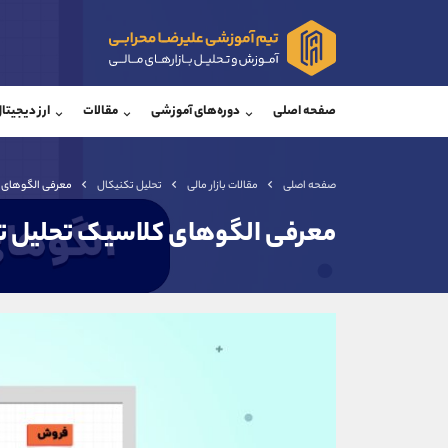
پشتیبان فروش
پشتی
(فائزه تهرانی)
صفحه اصلی
دوره‌های آموزشی
مقالات
ارز دیجیتا
موبایل
09101364784
موبایل
واتساپ
شروع گفتگو
واتساپ
تلگرام
@Armteam_admin_104
تلگرام
صفحه اصلی
مقالات بازار مالی
تحلیل تکنیکال
معرفی الگوهای 
داخلی
104
داخلی
معرفی الگوهای کلاسیک تحلیل ت
اطلاعات تماس
(دفتر فروش)
تلفن
تلفن
بدون پیش شماره
اینستاگرام
کانال تلگرام
کانال بله