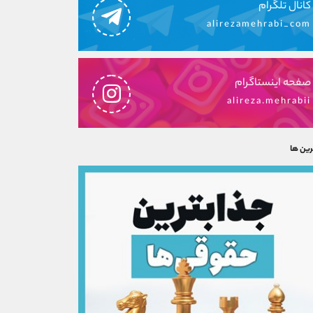
کانال تلگرام
alirezamehrabi_com
صفحه اینستاگرام
alireza.mehrabii
رین ها