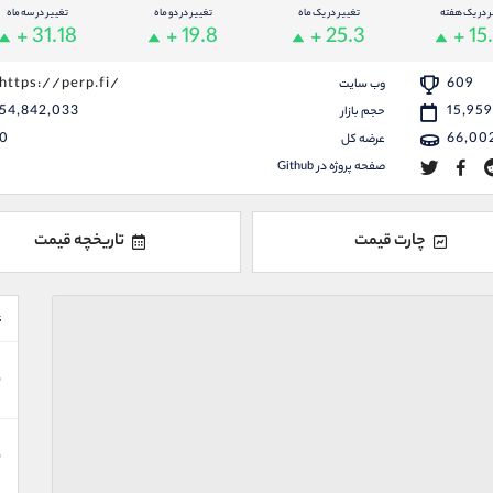
ر در یک هفته
تغییر در یک ماه
تغییر در دو ماه
تغییر در سه ماه
+ 31.18
+ 19.8
+ 25.3
+ 15
https://perp.fi/
609
وب سایت
54,842,033
15,959
حجم بازار
0
66,00
عرضه کل
صفحه پروژه در Github
چارت قیمت
تاریخچه قیمت
ع
ن
ن