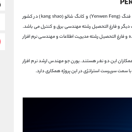
پروژه پرپچوال پروتکل در سال 2018 توسط ینوئن فنگ (Yenwen Feng) و کانگ شائو (kang shao) در کشور
 اندازی شد. ینوئن فنگ بنیانگذار ۶ شرکت دیگر و فارغ التحصیل رشته مهندسی برق و کنترل می باشد.
 اندازی کرده و فارغ التحصیل رشته مدیریت اطلاعات و مهندسی نرم افزار
نیز از دیگر همکاران این دو نفر هستند. یورن جو مهندس ارشد نرم افزار
 با سمت سرپرست استراتژی در این پروژه همکاری دارد.