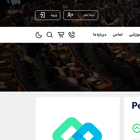
ثبت نام
ورود
پشتیبان فروش
(محسن یزدی)
موزشی
تماس
درباره ما
0
موبایل
09304891085
و
واتساپ
شروع گفتگو
@
تلگرام
@Armteam_admin_103
11
داخلی
103
021-22021030
021-22021040
P
90001030
@alireza.mehrabii
@alirezamehrabi_com
@alirezamehrabi_official