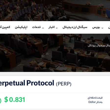
بان فروش
پشتیبان فروش
(ایمان پوراسماعیلی)
(یوسف فرخنده)
ل
بورس
سیگنال ارز دیجیتال
اخبار
خدمات
اپلیکیشن
کمپین آ
09927779040
موبایل
9194198792
شروع گفتگو
واتساپ
شروع گفتگ
@Armteam_admin_por
تلگرام
Armteam_admin_33
یتال پرپچوال پروتکل
107
داخلی
8
erpetual Protocol
(PERP)
$ 0.831
قیمت‌لحظه‌ای
به‌دلار Dollar