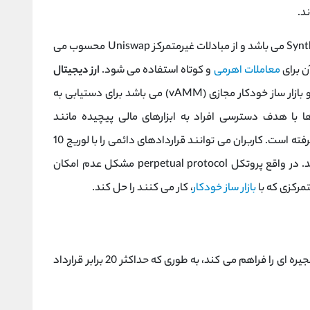
د.
پرپچوال پروتکل الهام گرفته از پلتفرم دارایی Synthetix می باشد و از مبادلات غیرمتمرکز Uniswap محسوب می
ن برای
معاملات اهرمی
و کوتاه استفاده می شود.
ارز دیجیتال
از فرآیندی که شامل خزانه وثیقه و بازار ساز خودکار مجازی (vAMM) می باشد برای دستیابی به
 با هدف دسترسی افراد به ابزارهای مالی پیچیده مانند
قراردادهای دائمی و برای تسویه معاملات، صورت گرفته است. کاربران می توانند قراردادهای دائمی را با لوریج 10
برابر با استفاده از ارز پرپچوال پروتکل معامله کنند. در واقع پروتکل perpetual protocol مشکل عدم امکان
تمرکزی که با
بازار ساز خودکار
، کار می کنند را حل کند.
1- این ارز دیجیتال موقعیت خرید یا فروش درون زنجیره ای را فراهم می کند، به طوری که حداکثر 20 برابر قرارداد