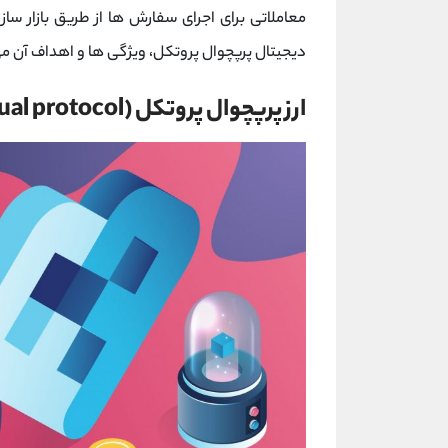
دیجیتال پرپچوال پروتکل، ویژگی ها و اهداف آن می
ارز پرپچوال پروتکل (perpetual protocol)