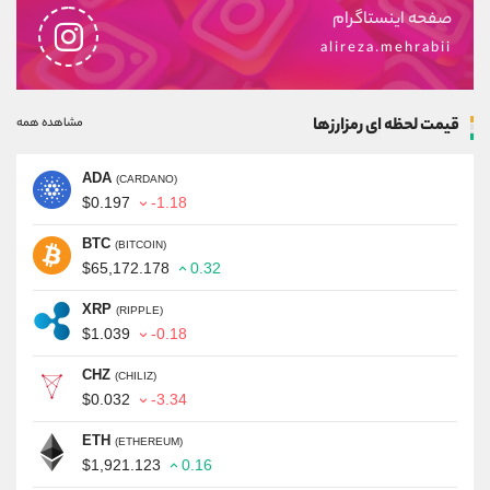
صفحه اینستاگرام
alireza.mehrabii
قیمت لحظه ای رمزارزها
مشاهده همه
ADA
(CARDANO)
$0.197
-1.18
BTC
(BITCOIN)
$65,172.178
0.32
XRP
(RIPPLE)
$1.039
-0.18
CHZ
(CHILIZ)
$0.032
-3.34
ETH
(ETHEREUM)
$1,921.123
0.16