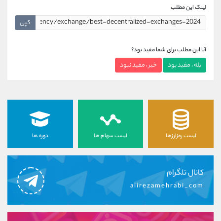
لینک این مطلب
کپی
آیا این مطلب برای شما مفید بود؟
بله ، مفید بود
خیر ، مفید نبود
لیست رمزارزها
لیست سهام ها
دوره ها
کانال تلگرام
alirezamehrabi_com