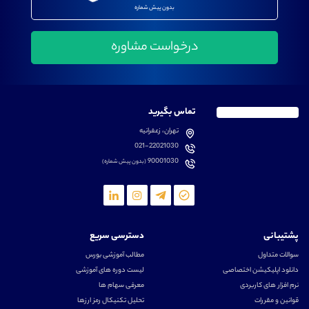
بدون پیش شماره
تماس بگیرید
تهران، زعفرانیه
021-22021030
90001030
(بدون پیش شماره)
پشتیبانی
دسترسی سریع
سوالات متداول
مطالب آموزشی بورس
دانلود اپلیکیشن اختصاصی
لیست دوره های آموزشی
نرم افزار های کاربردی
معرفی سهام ها
قوانین و مقررات
تحلیل تکنیکال رمز ارزها