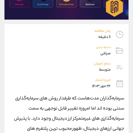
موبایل
09927779040
واتساپ
شروع گفتگو
تلگرام
@Armteam_admin_por
داخلی
107
زمان مطالعه
5 دقیقه
پشتیبان فروش
(فائزه تهرانی)
دسته بندی
موبایل
09101364784
صرافی
واتساپ
شروع گفتگو
سطح آموزش
تلگرام
@Armteam_admin_104
متوسط
داخلی
104
تاریخ انتشار
۲۴ مهر ۱۴۰۳
اطلاعات تماس
(دفتر فروش)
سرمایه‌گذاران مدت‌هاست که طرفدار روش‌ های سرمایه‌گذاری
تلفن
021-22021030
تلفن
021-22021040
سنتی بوده ‌اند اما امروزه تغییر قابل ‌توجهی به سمت
بدون پیش شماره
90001030
سرمایه‌گذاری ‌های غیرمتمرکز ارز دیجیتال وجود دارد. با پذیرش
اینستاگرام
@alireza.mehrabii
کانال تلگرام
@alirezamehrabi_com
جهانی ارزهای دیجیتال، ظهور محبوب ترین پلتفرم های