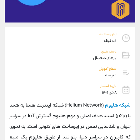
موبایل
09194198792
واتساپ
شروع گفتگو
تلگرام
@Armteam_admin_33
داخلی
118
زمان مطالعه
5 دقیقه
پشتیبان فروش
(ایمان پوراسماعیلی)
دسته بندی
موبایل
09927779040
ارزهای دیجیتال
واتساپ
شروع گفتگو
تلگرام
@Armteam_admin_por
سطح آموزش
متوسط
داخلی
107
تاریخ انتشار
۸ دی ۱۴۰۱
اطلاعات تماس
(دفتر فروش)
تلفن
021-22021030
شبکه هلیوم
(Helium Network) شبکه اینترنت همتا به همتا
تلفن
021-22021040
یا (p2p) است. هدف اصلی و مهم هلیوم گسترش IoT در سراسر
بدون پیش شماره
90001030
جهان و شناسایی نقص در زیرساخت های کنونی است. به نحوی
اینستاگرام
@alireza.mehrabii
کانال تلگرام
@alirezamehrabi_com
که کاربران در سراسر دنیا، بتوانند از طریق هلیوم یک منبع