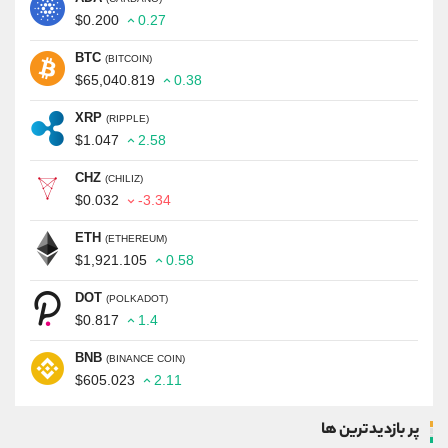
$0.200
0.27
BTC
(BITCOIN)
$65,040.819
0.38
XRP
(RIPPLE)
$1.047
2.58
CHZ
(CHILIZ)
$0.032
-3.34
ETH
(ETHEREUM)
$1,921.105
0.58
DOT
(POLKADOT)
$0.817
1.4
BNB
(BINANCE COIN)
$605.023
2.11
پر بازدیدترین ها