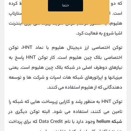
که دو حوزه بلاکچین و اینترنت اشیا را به یکدیگر مرتبط کرده
حتما
است. این
رمزارز
در سال 2019 و 6 سال پس از ایجاد استارتاپ
هلیوم، به منظور فراهم کردن شرایط زیرساختی برای اینترنت
اشیا شروع به فعالیت کرد.
توکن اختصاصی ارز دیجیتال هلیوم با نماد HNT، توکن
اختصاصی بلاک چین هلیوم است. کار توکن HNT پاسخ به
نیازهای دوطرف اصلی در شبکه بلاک چین هلیوم است. یعنی
میزبانها و اپراتورهای شبکه هات اسپات و شرکت ها و توسعه
دهندگانی که از هلیوم استفاده می کنند.
توکن HNT به منظور رشد و کارایی زیرساخت هایی که شبکه را
تامین می کنند، استفاده می شود. البته توکن دیگری در
شبکه
helium
وجود دارد با نام Data Credit که برای پرداخت