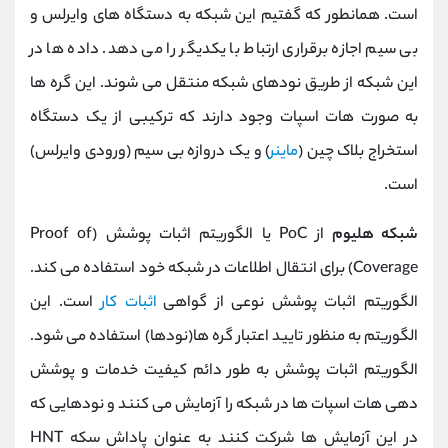
است. همانطور که گفتیم این شبکه به دستگاه های وایرلس و
بی سیم اجازه برقراری ارتباط با یکدیگر را می دهد. داده ها در
این شبکه از طریق نودهای شبکه منتقل می شوند. این گره ها
به صورت هات اسپات وجود دارند که ترکیبی از یک دستگاه
استخراج بلاک چین (
ماینر
) و یک دروازه بی سیم (ورودی وایرلس)
است.
شبکه
هلیوم
از PoC یا الگوریتم اثبات پوشش (Proof of
Coverage) برای انتقال اطلاعات در شبکه خود استفاده می کند.
الگوریتم اثبات پوشش نوعی از گواهی
اثبات کار
است. این
الگوریتم به منظور تایید اعتبار گره ها(نودها) است‍فاده می‌ شود.
الگوریتم اثبات پوشش به طور دائم کیفیت خدمات و پوشش
‌دهی هات اسپات‌ ها در شبکه را آزمایش می کنند و نودهایی که
در این آزمایش ها شرکت کنند به‌ عنوان پاداش سکه HNT