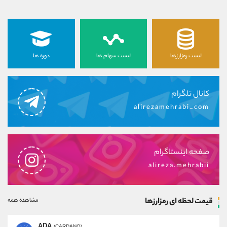
لیست رمزارزها
لیست سهام ها
دوره ها
کانال تلگرام
alirezamehrabi_com
صفحه اینستاگرام
alireza.mehrabii
قیمت لحظه ای رمزارزها
مشاهده همه
ADA
(CARDANO)