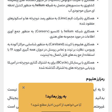
همکاری با شرکت اگولوس (Agulus) در تجهیز دستگاه های پیشرفته
کشاورزی به سنسورهای متصل به
شبکه
helium
به منظور کنترل لحظه
ای میزان موجودی آب
همکاری باشرکت لایم (Lime) به منظور رصد دوچرخه ها و اسکوترهای
مفقود شده
همکاری شبکه helium با کانسرو (Conserv) به منظور جمع آوری
اطلاعات در مورد مجموعه های هنری
همکاری هلیوم با کربند (Careband) به منظور شناسایی مراکز آلوده به
ویروس، نظارت بر تردد و تماس پرسنل در دوران همه گیری کووید 19 با
استفاده از مچ بندهای قابل اتصال به اینترنت
همکاری با بی‌سایکل (BCycle) برای به اشتراک گذاری دوچرخه در آمریکا
و ردیابی دوچرخه های به اشتراک گذاشته شده
رمزارز هلیوم
×
تا به این جا در مورد شبکه هلیوم صحبت کردیم. اما بد نیست
به روز بمانید!
بدانید این شبکه دارای رمزارزی نیز است که یک ارز دیجیتال
آیا می‌خواهید از آخرین اخبار مطلع شوید؟
غیرمتمرکز مبتنی بر بلاک چین و یکی از بهترین رمزارز هایی است