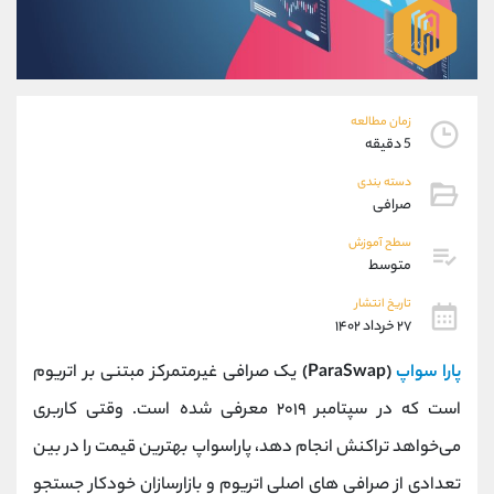
موبایل
09927779040
واتساپ
شروع گفتگو
تلگرام
@Armteam_admin_por
داخلی
107
زمان مطالعه
5 دقیقه
پشتیبان فروش
(یوسف فرخنده)
دسته بندی
موبایل
09194198792
صرافی
واتساپ
شروع گفتگو
تلگرام
@Armteam_admin_33
سطح آموزش
متوسط
داخلی
118
تاریخ انتشار
۲۷ خرداد ۱۴۰۲
اطلاعات تماس
(دفتر فروش)
تلفن
021-22021030
پارا سواپ
(ParaSwap)
یک صرافی غیرمتمرکز مبتنی بر اتریوم
تلفن
021-22021040
است که در سپتامبر ۲۰۱۹ معرفی شده است. وقتی کاربری
بدون پیش شماره
90001030
می‌خواهد تراکنش انجام دهد، پاراسواپ بهترین قیمت را در بین
اینستاگرام
@alireza.mehrabii
کانال تلگرام
@alirezamehrabi_com
تعدادی از صرافی‌ های اصلی اتریوم و بازارسازان خودکار جستجو