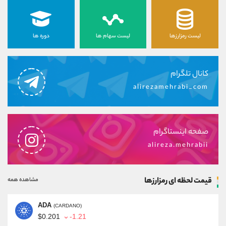
لیست رمزارزها
لیست سهام ها
دوره ها
کانال تلگرام
alirezamehrabi_com
صفحه اینستاگرام
alireza.mehrabii
قیمت لحظه ای رمزارزها
مشاهده همه
ADA
(CARDANO)
$0.201
-1.21