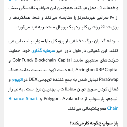
و خدمات آن عمل می‌کند. همچنین این صرافی، نقدینگی بیش
از ۲۰ صرافی غیرمتمرکز را مقایسه می‌کند و همه عملکردها را
برای حداکثر راحتی کاربر در یک پورتال منحصر به فرد می‌آورد.
سرمایه گذاران بزرگ مختلفی از پروتکل
پارا سواپ
پشتیبانی می‌
کنند. این کمپانی در طول دور اخیر
سرمایه گذاری
خود، حمایت
شرکت‌های معتبری مانند CoinFund، Blockchain Capital و
Arrington XRP Capital را به دست آورد. بد نیست بدانید هدف
ParaSwap تبدیل شدن به جمع‌ کننده ترجیحی DEX در
اتریوم
و
فعال کردن سریع‌ ترین معاملات با بهترین نرخ است. به غیر از
اتریوم، پاراسواپ از Polygon، Avalanche و
Binance Smart
Chain
هم پشتیبانی می‌کند.
پارا سواپ چگونه کار می‌کند؟