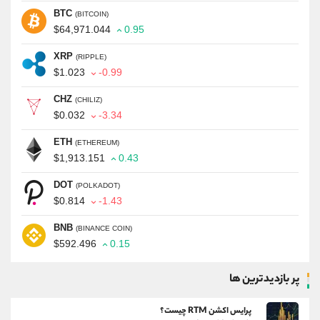
BTC
(BITCOIN)
$64,971.044
0.95
XRP
(RIPPLE)
$1.023
-0.99
CHZ
(CHILIZ)
$0.032
-3.34
ETH
(ETHEREUM)
$1,913.151
0.43
DOT
(POLKADOT)
$0.814
-1.43
BNB
(BINANCE COIN)
$592.496
0.15
پر بازدیدترین ها
پرایس اکشن RTM چیست؟