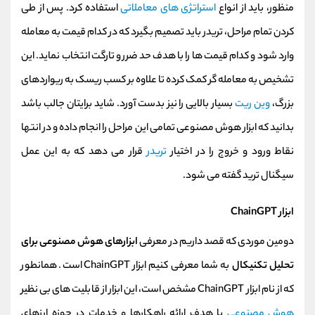
منظور، باید از انواع
استراتژی های معاملاتی
استفاده کرد. پس از طی
کردن تمام مراحل، تریدر باید تصمیم بگیرد که در کدام قیمت به معامله
وارد شود و کدام قیمت ها را با هدف حد ضرر و تارگت انتخاب نماید. این
تشخیص به معامله گر کمک کرده تا علاوه بر کسب ریسک به ریواردهای
بزرگ،
وین ریت
بسیار بالایی را نیز بدست آورد. شاید برایتان جالب باشد
بدانید که ابزار هوش مصنوعی تمامی این مراحل را انجام داده و در انتها
نقاط ورود و خروج را در اختیار
تریدر
قرار می دهد که به این عمل
سیگنال ترید گفته می شود.
ابزار ChainGPT
دومین موردی که قصد داریم در معرفی
ابزارهای هوش مصنوعی برای
تحلیل تکنیکال
به شما معرفی کنیم ابزار ChainGPT است. همانطور
که از نام ابزار ChainGPT مشخص است، این ابزار از قابلیت های بی نظیر
هوش مصنوعی
با هدف ارائه راهکارها و خدمات در حوزه ارزهای