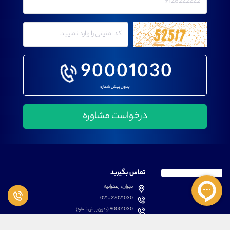
90001030
بدون پیش شماره
تماس بگیرید
تهران، زعفرانیه
021-22021030
90001030
(بدون پیش شماره)