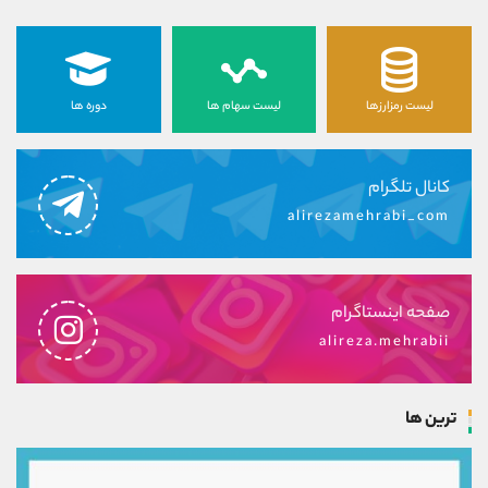
لیست رمزارزها
لیست سهام ها
دوره ها
کانال تلگرام
alirezamehrabi_com
صفحه اینستاگرام
alireza.mehrabii
ترین ها