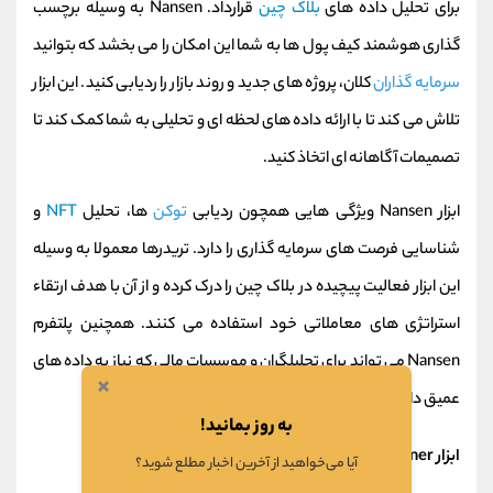
برای تحلیل داده های
بلاک چین
قرارداد. Nansen به وسیله برچسب
گذاری هوشمند کیف پول ها به شما این امکان را می بخشد که بتوانید
سرمایه گذاران
کلان، پروژه های جدید و روند بازار را ردیابی کنید. این ابزار
تلاش می کند تا با ارائه داده های لحظه ای و تحلیلی به شما کمک کند تا
تصمیمات آگاهانه ای اتخاذ کنید.
ابزار Nansen ویژگی هایی همچون ردیابی
توکن
ها، تحلیل
NFT
و
شناسایی فرصت های سرمایه گذاری را دارد. تریدرها معمولا به وسیله
این ابزار فعالیت پیچیده در بلاک چین را درک کرده و از آن با هدف ارتقاء
استراتژی های معاملاتی خود استفاده می کنند. همچنین پلتفرم
Nansen می تواند برای تحلیلگران و موسسات مالی که نیاز به داده های
×
عمیق دارند بسیار کارآمد باشد.
به روز بمانید!
ابزار Coin Screener
آیا می‌خواهید از آخرین اخبار مطلع شوید؟