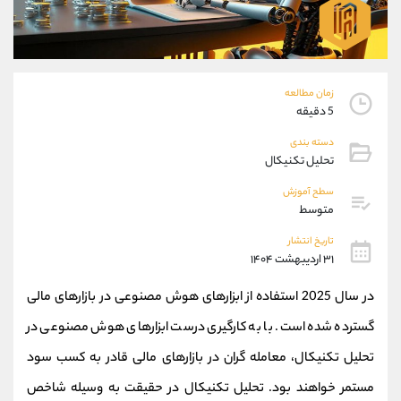
موبایل
09927779040
واتساپ
شروع گفتگو
تلگرام
@Armteam_admin_por
داخلی
107
زمان مطالعه
5 دقیقه
پشتیبان فروش
(فائزه تهرانی)
دسته بندی
موبایل
09101364784
تحلیل تکنیکال
واتساپ
شروع گفتگو
سطح آموزش
تلگرام
@Armteam_admin_104
متوسط
داخلی
104
تاریخ انتشار
۳۱ اردیبهشت ۱۴۰۴
اطلاعات تماس
(دفتر فروش)
تلفن
021-22021030
در سال 2025 استفاده از ابزارهای هوش مصنوعی در بازارهای مالی
تلفن
021-22021040
گسترده شده است. با به کارگیری درست ابزارهای هوش مصنوعی در
بدون پیش شماره
90001030
تحلیل تکنیکال، معامله گران در بازارهای مالی قادر به کسب سود
اینستاگرام
@alireza.mehrabii
کانال تلگرام
@alirezamehrabi_com
مستمر خواهند بود. تحلیل تکنیکال در حقیقت به وسیله شاخص