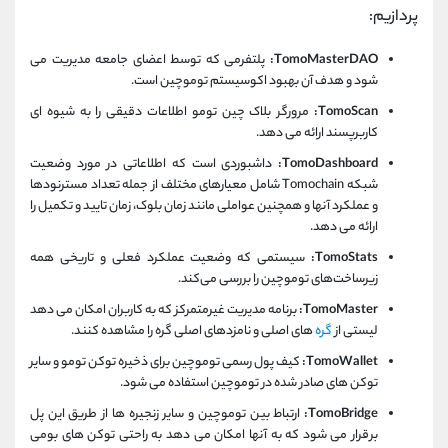
پردازیم:
TomoMasterDAO:
پلتفرمی که توسط اعضای جامعه مدیریت می
شود و هدف آن بهبود اکوسیستم توموچین است.
TomoScan:
مرورگر بلاک چین تومو اطلاعات دقیقی را به شیوه ای
کاربرپسند ارائه می دهد.
TomoDashboard:
داشبوردی است که اطلاعاتی در مورد وضعیت
شبکه Tomochain شامل معیارهای مختلف از جمله تعداد مسترنودها
و عملکرد آنها و همچنین عواملی مانند زمان بلوک، زمان تایید و تکمیل را
ارائه می دهد.
TomoStats:
سیستمی که وضعیت عملکرد فعلی و تاریخی همه
زیرساخت‌های توموچین را بررسی می‌کند.
TomoMaster:
برنامه مدیریت غیرمتمرکز که به کاربران امکان می دهد
لیستی از
گره
های اصلی و نامزدهای اصلی گره را مشاهده کنند.
TomoWallet:
کیف پول رسمی توموچین برای ذخیره توکن تومو و سایر
توکن های صادر شده در توموچین استفاده می شود.
TomoBridge:
ارتباط بین توموچین و سایر زنجیره ها از طریق این پل
برقرار می شود که به آنها امکان می دهد به راحتی توکن های بومی