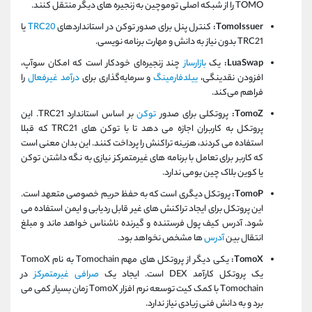
TOMO را از شبکه اصلی توموچین به زنجیره های دیگر منتقل کنند.
TomoIssuer:
کنترل پنل برای صدور توکن در استانداردهای
TRC20
یا
TRC21 بدون نیاز به دانش و مهارت برنامه نویسی.
LuaSwap:
یک
بازارساز
چند زنجیره‌ای خودکار است که امکان سوآپ،
افزودن نقدینگی،
ییلدفارمینگ
و سرمایه‌گذاری برای
درآمد غیرفعال
را
فراهم می‌کند.
TomoZ:
پروتکلی برای صدور
توکن
بر اساس استاندارد TRC21. این
پروتکل به کاربران اجازه می دهد تا با توکن های TRC21 که قبلا
استفاده می کردند، هزینه تراکنش را پرداخت کنند. این بدان معنی است
که کاربر برای تعامل با برنامه های غیرمتمرکز نیازی به نگه داشتن توکن
یا کوین بلاک چین بومی ندارد.
TomoP:
پروتکل دیگری است که به حفظ حریم خصوصی متعهد است.
این پروتکل برای ایجاد تراکنش های غیر قابل ردیابی و ایمن استفاده می
شود. آدرس کیف پول فرستنده و گیرنده ناشناس خواهد ماند و مبلغ
انتقال بین
آدرس
ها مشخص نخواهد بود.
TomoX:
یکی دیگر از پروتکل های مهم Tomochain به نام TomoX
یک پروتکل کارآمد DEX است. ایجاد یک
صرافی غیرمتمرکز
در
Tomochain با کمک کیت توسعه نرم افزار TomoX زمان بسیار کمی می
برد و به دانش فنی زیادی نیاز ندارد.