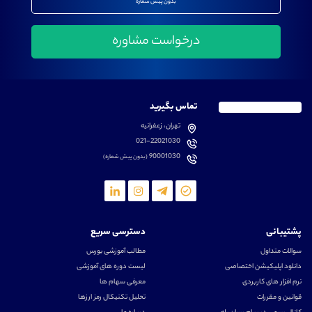
بدون پیش شماره
تماس بگیرید
تهران، زعفرانیه
021-22021030
90001030
(بدون پیش شماره)
پشتیبانی
دسترسی سریع
سوالات متداول
مطالب آموزشی بورس
دانلود اپلیکیشن اختصاصی
لیست دوره های آموزشی
نرم افزار های کاربردی
معرفی سهام ها
قوانین و مقررات
تحلیل تکنیکال رمز ارزها