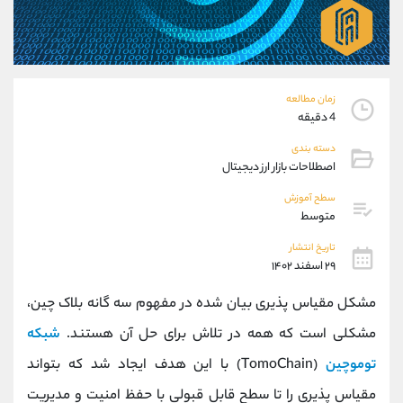
موبایل
09927779040
واتساپ
شروع گفتگو
تلگرام
@Armteam_admin_por
داخلی
107
زمان مطالعه
4 دقیقه
پشتیبان فروش
(محسن یزدی)
دسته بندی
موبایل
09304891085
اصطلاحات بازار ارز دیجیتال
واتساپ
شروع گفتگو
تلگرام
@Armteam_admin_103
سطح آموزش
متوسط
داخلی
103
تاریخ انتشار
۲۹ اسفند ۱۴۰۲
اطلاعات تماس
(دفتر فروش)
تلفن
021-22021030
مشکل مقیاس پذیری بیان شده در مفهوم سه گانه بلاک چین،
تلفن
021-22021040
مشکلی است که همه در تلاش برای حل آن هستند.
شبکه
بدون پیش شماره
90001030
توموچین
(TomoChain) با این هدف ایجاد شد که بتواند
اینستاگرام
@alireza.mehrabii
کانال تلگرام
@alirezamehrabi_com
مقیاس پذیری را تا سطح قابل قبولی با حفظ امنیت و مدیریت