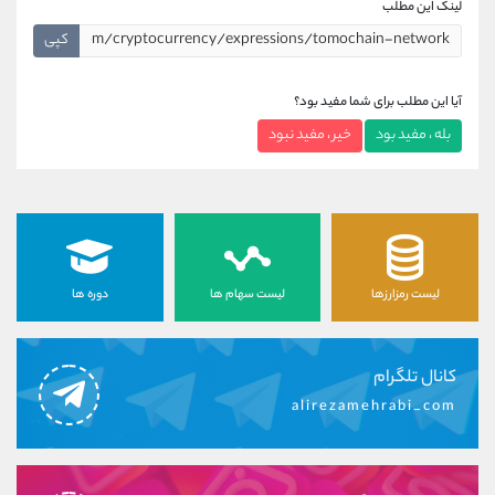
لینک این مطلب
کپی
آیا این مطلب برای شما مفید بود؟
بله ، مفید بود
خیر ، مفید نبود
لیست رمزارزها
لیست سهام ها
دوره ها
کانال تلگرام
alirezamehrabi_com