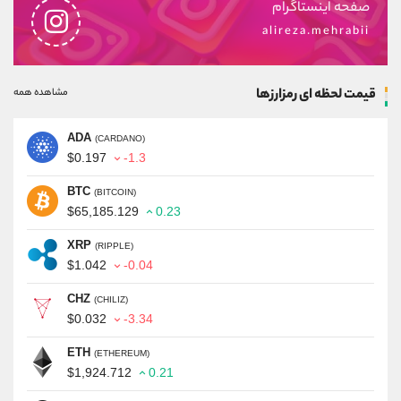
صفحه اینستاگرام
alireza.mehrabii
قیمت لحظه ای رمزارزها
مشاهده همه
ADA
(CARDANO)
$0.197
-1.3
BTC
(BITCOIN)
$65,185.129
0.23
XRP
(RIPPLE)
$1.042
-0.04
CHZ
(CHILIZ)
$0.032
-3.34
ETH
(ETHEREUM)
$1,924.712
0.21