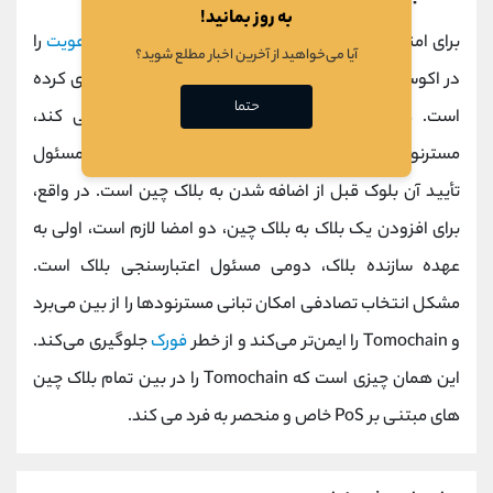
به روز بمانید!
برای امنیت بیشتر، Tomochain یک لایه اضافی از
احراز هویت
را
آیا می‌خواهید از آخرین اخبار مطلع شوید؟
در اکوسیستم خود به نام احراز هویت دوگانه پیاده سازی کرده
حتما
است. هنگامی که یک مسترنود یک بلوک ایجاد می کند،
مسترنود دیگری که به طور تصادفی انتخاب شده است مسئول
تأیید آن بلوک قبل از اضافه شدن به بلاک چین است. در واقع،
برای افزودن یک بلاک به بلاک چین، دو امضا لازم است، اولی به
عهده سازنده بلاک، دومی مسئول اعتبارسنجی بلاک است.
مشکل انتخاب تصادفی امکان تبانی مسترنودها را از بین می‌برد
و Tomochain را ایمن‌تر می‌کند و از خطر
فورک
جلوگیری می‌کند.
این همان چیزی است که Tomochain را در بین تمام بلاک چین
های مبتنی بر PoS خاص و منحصر به فرد می کند.