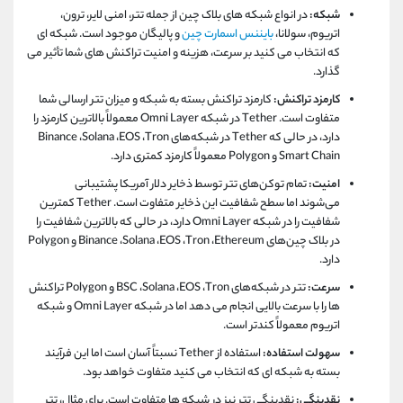
شبکه:
در انواع شبکه های بلاک چین از جمله تتر، امنی لایر، ترون،
اتریوم، سولانا،
بایننس اسمارت چین
و پالیگان موجود است. شبکه ای
که انتخاب می کنید بر سرعت، هزینه و امنیت تراکنش های شما تأثیر می
گذارد.
کارمزد تراکنش:
کارمزد تراکنش بسته به شبکه و میزان تتر ارسالی شما
متفاوت است.
Tether
در شبکه
Omni Layer
معمولاً بالاترین کارمزد را
دارد، در حالی که
Tether
در شبکه‌های
Tron
،
EOS
،
Solana
،
Binance
Smart Chain
و
Polygon
معمولاً کارمزد کمتری دارد.
امنیت:
تمام توکن‌های تتر توسط ذخایر دلار آمریکا پشتیبانی
می‌شوند اما سطح شفافیت این ذخایر متفاوت است.
Tether
کمترین
شفافیت را در شبکه
Omni Layer
دارد، در حالی که بالاترین شفافیت را
در بلاک چین‌های
Ethereum
،
Tron
،
EOS
،
Solana
،
Binance
و
Polygon
دارد.
سرعت:
تتر در شبکه‌های
Tron
،
EOS
،
Solana
،
BSC
و
Polygon
تراکنش‌
ها را با سرعت بالایی انجام می دهد اما در شبکه
Omni Layer
و شبکه
اتریوم معمولاً کندتر است.
سهولت استفاده:
استفاده از
Tether
نسبتاً آسان است اما این فرآیند
بسته به شبکه ای که انتخاب می کنید متفاوت خواهد بود.
نقدینگی:
نقدینگی تتر نیز در شبکه ها متفاوت است. برای مثال، تتر