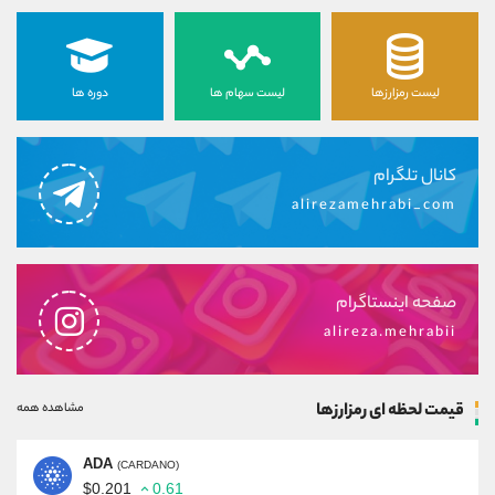
لیست رمزارزها
لیست سهام ها
دوره ها
کانال تلگرام
alirezamehrabi_com
صفحه اینستاگرام
alireza.mehrabii
قیمت لحظه ای رمزارزها
مشاهده همه
ADA
(CARDANO)
$0.201
0.61