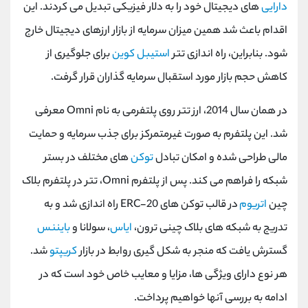
دارایی
های دیجیتال خود را به دلار فیزیکی تبدیل می کردند. این
اقدام باعث شد همین میزان سرمایه از بازار ارزهای دیجیتال خارج
شود. بنابراین، راه اندازی تتر
استیبل کوین
برای جلوگیری از
کاهش حجم بازار مورد استقبال سرمایه گذاران قرار گرفت.
در همان سال 2014، ارز تتر روی پلتفرمی به نام
Omni
معرفی
شد. این پلتفرم به صورت غیرمتمرکز برای جذب سرمایه و حمایت
مالی طراحی شده و امکان تبادل
توکن
های مختلف در بستر
شبکه را فراهم می کند. پس از پلتفرم
Omni
، تتر در پلتفرم بلاک
چین
اتریوم
در قالب توکن های
ERC-20
راه اندازی شد و به
تدریج به شبکه های بلاک چینی ترون،
ایاس
، سولانا و
بایننس
گسترش یافت که منجر به شکل گیری روابط در بازار
کریپتو
شد.
هر نوع دارای ویژگی ها، مزایا و معایب خاص خود است که در
ادامه به بررسی آنها خواهیم پرداخت.