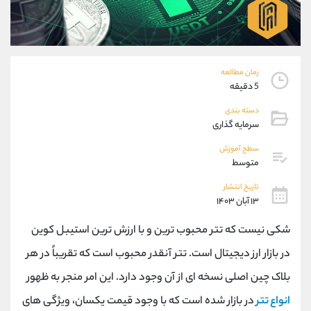
موبایل
09101364784
واتساپ
شروع گفتگو
تلگرام
@Armteam_admin_104
داخلی
104
زمان مطالعه
5 دقیقه
پشتیبان فروش
(یوسف فرخنده)
دسته بندی
موبایل
09194198792
سرمایه گذاری
واتساپ
شروع گفتگو
سطح آموزش
تلگرام
@Armteam_admin_33
متوسط
داخلی
118
تاریخ انتشار
۱۳ آبان ۱۴۰۳
اطلاعات تماس
(دفتر فروش)
شکی نیست که تتر محبوب ترین و با ارزش ترین استیبل کوین
تلفن
021-22021030
تلفن
021-22021040
در بازار ارز دیجیتال است. تتر آنقدر محبوب است که تقریباً در هر
بدون پیش شماره
90001030
بلاک چین اصلی نسخه ای از آن وجود دارد. این امر منجر به ظهور
اینستاگرام
@alireza.mehrabii
کانال تلگرام
@alirezamehrabi_com
انواع تتر
در بازار شده است که با وجود قیمت یکسان، ویژگی های