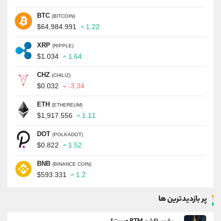
BTC
(BITCOIN)
$64,984.991
1.22
XRP
(RIPPLE)
$1.034
1.64
CHZ
(CHILIZ)
$0.032
-3.34
ETH
(ETHEREUM)
$1,917.556
1.11
DOT
(POLKADOT)
$0.822
1.52
BNB
(BINANCE COIN)
$593.331
1.2
پر بازدیدترین ها