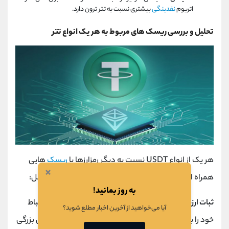
اتریوم
نقدینگی
بیشتری نسبت به تتر ترون دارد.
تحلیل و بررسی ریسک های مربوط به هر یک انواع تتر
هر یک از انواع USDT نسبت به دیگر رمزارزها با
ریسک
هایی
×
همراه است که باید در نظر گرفته شود. این ریسک ها شامل:
به روز بمانید!
ثبات ارزش:
اگر تتر نتواند
ارزش
ثابت خود را حفظ کند و ارتباط
آیا می‌خواهید از آخرین اخبار مطلع شوید؟
خود را با دلار آمریکا از دست بدهد، ممکن است شوک های بزرگی