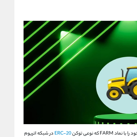
 را با نماد
FARM
که نوعی توکن
ERC-20
در شبکه اتریوم