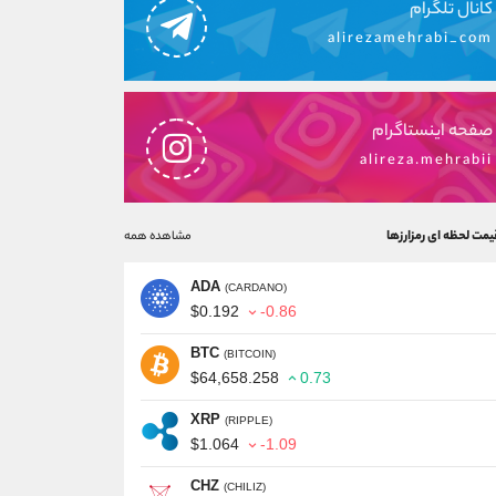
کانال تلگرام
alirezamehrabi_com
صفحه اینستاگرام
alireza.mehrabii
یمت لحظه ای رمزارزها
مشاهده همه
ADA
(CARDANO)
$0.192
-0.86
BTC
(BITCOIN)
$64,658.258
0.73
XRP
(RIPPLE)
$1.064
-1.09
CHZ
(CHILIZ)