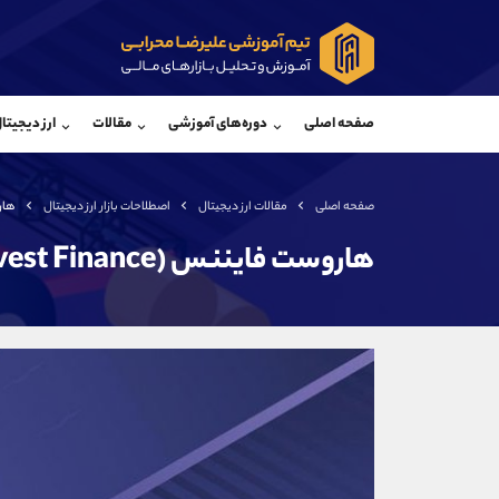
پشتیبان فروش
پشتی
(یوسف فرخنده)
صفحه اصلی
دوره‌های آموزشی
مقالات
ارز دیجیتا
موبایل
09194198792
موبایل
واتساپ
شروع گفتگو
واتساپ
تلگرام
@Armteam_admin_33
تلگرام
صفحه اصلی
مقالات ارز دیجیتال
اصطلاحات بازار ارز دیجیتال
هاروست
داخلی
118
داخلی
هاروست فایننس (Harvest Finance)
اطلاعات تماس
(دفتر فروش)
تلفن
تلفن
بدون پیش شماره
اینستاگرام
کانال تلگرام
کانال بله