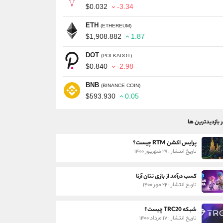
$0.032
-3.34
ETH
(ETHEREUM)
$1,908.882
1.87
DOT
(POLKADOT)
$0.840
-2.98
BNB
(BINANCE COIN)
$593.930
0.05
ر بازدیدترین ها
پرایس اکشن RTM چیست؟
تاریخ انتشار : ۲۹ شهریور ۱۴۰۰
کسب درآمد از بازی تتان آرنا
تاریخ انتشار : ۲۲ مهر ۱۴۰۰
شبکه TRC20 چیست؟
تاریخ انتشار : ۱۷ مرداد ۱۴۰۰