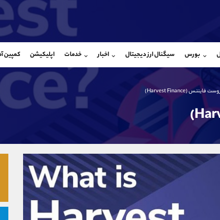
بان فروش
پشتیبان فروش
(محسن یزدی)
(فائزه تهرانی)
ل
بورس
سیگنال ارز دیجیتال
اخبار
خدمات
اپلیکیشن
کمپین آ
09304891085
موبایل
9101364784
شروع گفتگو
واتساپ
شروع گفتگ
@Armteam_admin_103
تلگرام
Armteam_admin_104
 فایننس (Harvest Finance)
103
داخلی
04