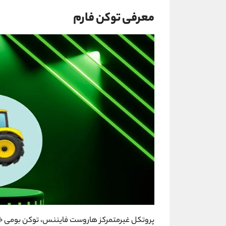
معرفی توکن فارم
پروتکل غیرمتمرکز هاروست فایننس، توکن بومی خود