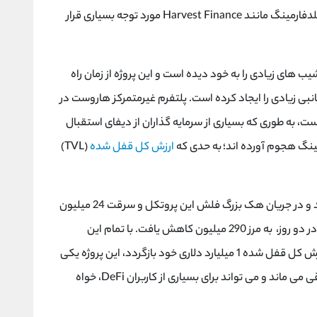
لدفارمینگ مانند
Harvest Finance
مورد توجه بسیاری قرار
 های زیادی را به خود دیده است و این پروژه از زمان راه
202 تا به امروز عوارض جانبی زیادی را ایجاد کرده است. پلتفرم غیرمتمرکز هاروست در
ت، به طوری که بسیاری از سرمایه گذاران از دیفای استقبال
رمینگ هجوم آورده اند؛ به حدی که
ارزش کل قفل شده
(
TVL
)
این موفقیت بیش از 30 روز به قوت خود باقی نماند و در جریان هک بزرگ فلش این پروتکل و سرقت 24 میلیون
، ارزش قفل شده این پروژه، تنها در دو روز، به مرز 290 میلیون کاهش یافت. با تمام این
تفاسیر، حتی اگر پلتفرم هاروست دیگر نتواند به ارزش کل قفل شده 1 میلیارد دلاری خود بازگردد، این پروژه یکی
قی می ماند و می تواند برای بسیاری از کاربران
DeFi
، خواه