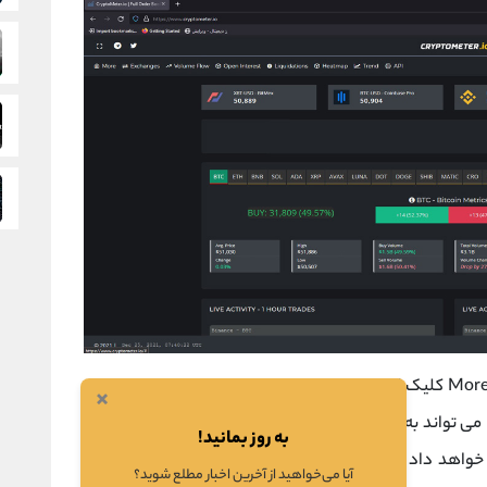
در قسمت سمت چپ در نواری افقی بر روی گزینه More کلیک کنید تا یک نوار عمودی را بتوانید ببینید، در این
×
نوار قسمت های مهمی را میبینید که این گزینه ها می تواند به شما اطلاعات بسیار مناسبی دهد، گزینه Crypto
به روز بمانید!
رنسی خواهد داد و می توانید با رجوع به این قسمت از وب سایت
آیا می‌خواهید از آخرین اخبار مطلع شوید؟