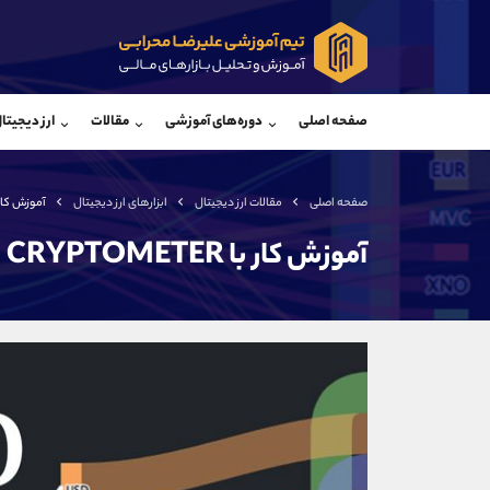
پشتیبان فروش
پشتی
(فائزه تهرانی)
صفحه اصلی
دوره‌های آموزشی
مقالات
ارز دیجیتا
موبایل
09101364784
موبایل
واتساپ
شروع گفتگو
واتساپ
تلگرام
@Armteam_admin_104
تلگرام
صفحه اصلی
مقالات ارز دیجیتال
ابزارهای ارز دیجیتال
آموزش کار با METER
داخلی
104
داخلی
آموزش کار با CRYPTOMETER
اطلاعات تماس
(دفتر فروش)
تلفن
تلفن
بدون پیش شماره
اینستاگرام
کانال تلگرام
کانال بله