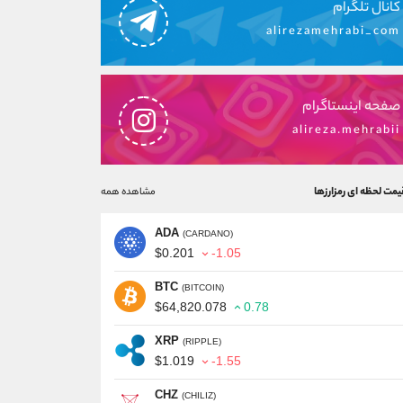
کانال تلگرام
alirezamehrabi_com
صفحه اینستاگرام
alireza.mehrabii
یمت لحظه ای رمزارزها
مشاهده همه
ADA
(CARDANO)
$0.201
-1.05
BTC
(BITCOIN)
$64,820.078
0.78
XRP
(RIPPLE)
$1.019
-1.55
CHZ
(CHILIZ)