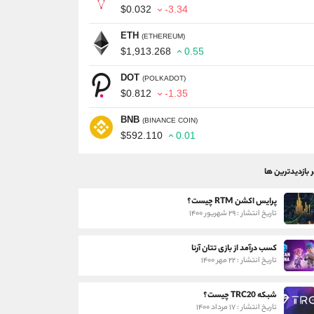
$0.032
-3.34
ETH
(ETHEREUM)
$1,913.268
0.55
DOT
(POLKADOT)
$0.812
-1.35
BNB
(BINANCE COIN)
$592.110
0.01
ر بازدیدترین ها
پرایس اکشن RTM چیست؟
تاریخ انتشار : ۲۹ شهریور ۱۴۰۰
کسب درآمد از بازی تتان آرنا
تاریخ انتشار : ۲۲ مهر ۱۴۰۰
شبکه TRC20 چیست؟
تاریخ انتشار : ۱۷ مرداد ۱۴۰۰