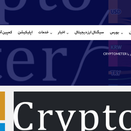
بان فروش
پشتیبان فروش
(ایمان پوراسماعیلی)
(یوسف فرخنده)
ل
بورس
سیگنال ارز دیجیتال
اخبار
خدمات
اپلیکیشن
کمپین آ
09927779040
موبایل
9194198792
شروع گفتگو
واتساپ
شروع گفتگ
@Armteam_admin_por
تلگرام
Armteam_admin_33
CRYPTO
107
داخلی
8