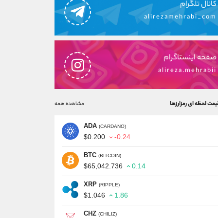
کانال تلگرام
alirezamehrabi_com
صفحه اینستاگرام
alireza.mehrabii
یمت لحظه ای رمزارزها
مشاهده همه
ADA
(CARDANO)
$0.200
-0.24
BTC
(BITCOIN)
$65,042.736
0.14
XRP
(RIPPLE)
$1.046
1.86
CHZ
(CHILIZ)