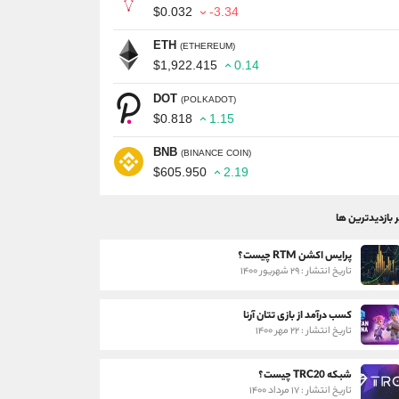
$0.032
-3.34
ETH
(ETHEREUM)
$1,922.415
0.14
DOT
(POLKADOT)
$0.818
1.15
BNB
(BINANCE COIN)
$605.950
2.19
ر بازدیدترین ها
پرایس اکشن RTM چیست؟
تاریخ انتشار : ۲۹ شهریور ۱۴۰۰
کسب درآمد از بازی تتان آرنا
تاریخ انتشار : ۲۲ مهر ۱۴۰۰
شبکه TRC20 چیست؟
تاریخ انتشار : ۱۷ مرداد ۱۴۰۰