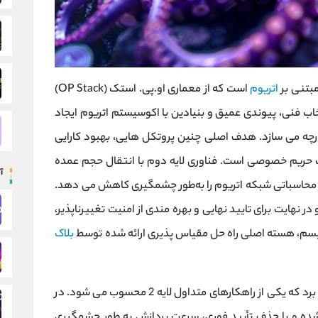
اتریوم
است که از معماری او.پی. استک (OP Stack)
تخاب فنی، پیوندی عمیق و بنیادین با اکوسیستم اتریوم ایجاد
رچه می ‌سازد. هدف اصلی چنین پروتکل ‌هایی، بهبود کارایی
حریم خصوصی است. فناوری لایه ‌دوم با انتقال حجم عمده
آ
بار محاسباتی شبکه اتریوم را به‌طور چشمگیری کاهش می ‌دهد.
ر نهایت برای تایید نهایی و بهره ‌مندی از امنیت تغییرناپذیر،
نیسم، هسته اصلی راه‌ حل مقیاس ‌پذیری ارائه ‌شده توسط
بلاک
بهره می‌ برد که یکی از راهکارهای متداول لایه 2 محسوب می ‌شود. در
شده و با حذف تأیید فوری، سرعت پردازش به‌ طور چشمگیری