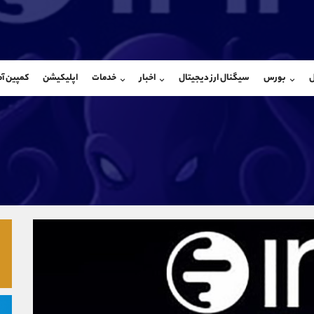
بان فروش
پشتیبان فروش
(فائزه تهرانی)
(یوسف فرخنده)
ل
بورس
سیگنال ارز دیجیتال
اخبار
خدمات
اپلیکیشن
کمپین آ
09101364784
موبایل
9194198792
شروع گفتگو
واتساپ
شروع گفتگ
@Armteam_admin_104
تلگرام
Armteam_admin_33
104
داخلی
8