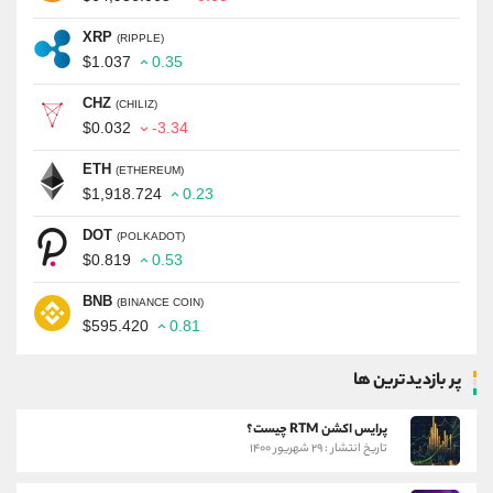
XRP
(RIPPLE)
$1.037
0.35
CHZ
(CHILIZ)
$0.032
-3.34
ETH
(ETHEREUM)
$1,918.724
0.23
DOT
(POLKADOT)
$0.819
0.53
BNB
(BINANCE COIN)
$595.420
0.81
پر بازدیدترین ها
پرایس اکشن RTM چیست؟
تاریخ انتشار : ۲۹ شهریور ۱۴۰۰