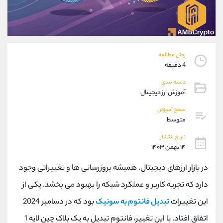
موبایل
09194198792
واتساپ
شروع گفتگو
تلگرام
@Armteam_admin_33
داخلی
118
زمان مطالعه
4 دقیقه
پشتیبان فروش
(محسن یزدی)
دسته بندی
موبایل
09304891085
آموزش ارز دیجیتال
واتساپ
شروع گفتگو
تلگرام
@Armteam_admin_103
سطح آموزش
متوسط
داخلی
103
تاریخ انتشار
۱۴ بهمن ۱۴۰۳
اطلاعات تماس
(دفتر فروش)
تلفن
021-22021030
در بازار ارزهای دیجیتال، همیشه بروزرسانی ها و تغییراتی وجود
تلفن
021-22021040
دارد که تجربه کاربر و عملکرد شبکه را بهبود می بخشد. یکی از
بدون پیش شماره
90001030
این تغییرات
تبدیل فانتوم به سونیک
بود که در دسامبر 2024
اینستاگرام
@alireza.mehrabii
کانال تلگرام
@alirezamehrabi_com
اتفاق افتاد. با این تغییر، فانتوم تبدیل به یک بلاک چین لایه 1