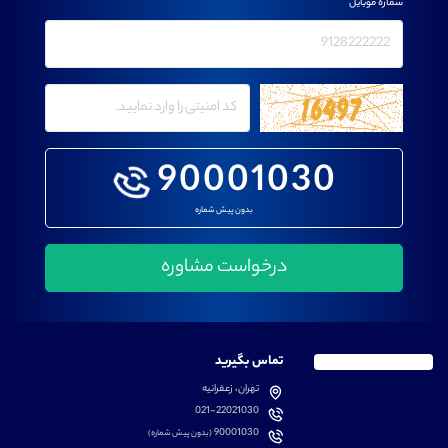
شماره موبایل
90001030
بدون پیش شماره
تماس بگیرید
تهران، زعفرانیه
021-22021030
90001030
(بدون پیش شماره)