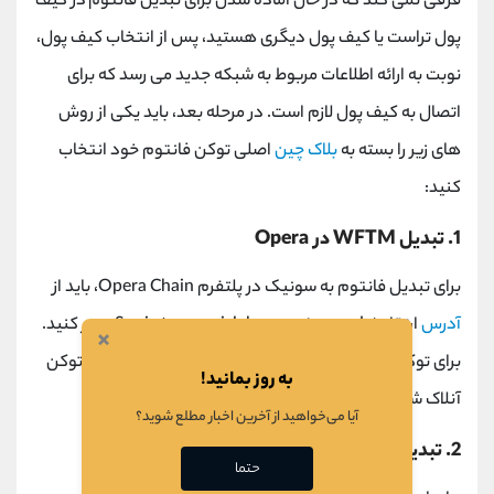
فرقی نمی کند که در حال آماده شدن برای تبدیل فانتوم در کیف
پول تراست یا کیف پول دیگری هستید، پس از انتخاب کیف پول،
نوبت به ارائه اطلاعات مربوط به شبکه جدید می رسد که برای
اتصال به کیف پول لازم است. در مرحله بعد، باید یکی از روش
های زیر را بسته به
بلاک چین
اصلی توکن فانتوم خود انتخاب
کنید:
1. تبدیل WFTM در Opera
برای تبدیل فانتوم به سونیک در پلتفرم Opera Chain، باید از
آدرس
ارتقاء Sonic (my.soniclabs.com/upgrade) عبور کنید.
×
برای توکن‌ هایی که در فانتوم پیچیده شده‌اند، ابتدا باید توکن
به روز بمانید!
آنلاک شده و سپس تبدیل شود.
آیا می‌خواهید از آخرین اخبار مطلع شوید؟
2. تبدیل FTM و WFTM در اتریوم
حتما