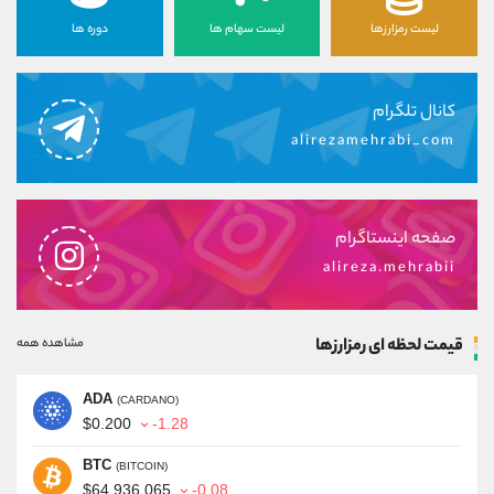
لیست رمزارزها
لیست سهام ها
دوره ها
کانال تلگرام
alirezamehrabi_com
صفحه اینستاگرام
alireza.mehrabii
قیمت لحظه ای رمزارزها
مشاهده همه
ADA
(CARDANO)
$0.200
-1.28
BTC
(BITCOIN)
$64,936.065
-0.08