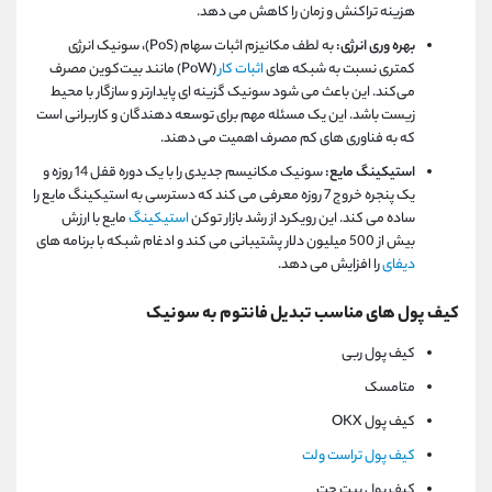
هزینه تراکنش و زمان را کاهش می دهد.
بهره وری انرژی:
به لطف مکانیزم اثبات سهام (PoS)، سونیک انرژی
کمتری نسبت به شبکه ‌های
اثبات کار
(PoW) مانند بیت‌کوین مصرف
می‌کند. این باعث می شود سونیک گزینه ای پایدارتر و سازگار با محیط
زیست باشد. این یک مسئله مهم برای توسعه دهندگان و کاربرانی است
که به فناوری های کم مصرف اهمیت می دهند.
استیکینگ مایع:
سونیک مکانیسم جدیدی را با یک دوره قفل 14 روزه و
یک پنجره خروج 7 روزه معرفی می کند که دسترسی به استیکینگ مایع را
ساده می کند. این رویکرد از رشد بازار توکن
استیکینگ
مایع با ارزش
بیش از 500 میلیون دلار پشتیبانی می کند و ادغام شبکه با برنامه های
دیفای
را افزایش می دهد.
کیف پول های مناسب تبدیل فانتوم به سونیک
کیف پول ربی
متامسک
کیف پول OKX
کیف پول تراست ولت
کیف پول بیت جت