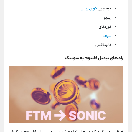
کیف پول
کوین بیس
رینبو
فوردفای
سیف
فایربلاکس
راه های تبدیل فانتوم به سونیک