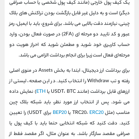
یک کیف ‌پول خارجی (مانند کیف ‌پول شخصی یا حساب صرافی
دیگر) است و به ‌دلیل غیر قابل ‌بازگشت بودن تراکنش‌ های بلاک
‌چینی، نیازمند دقت بالایی می ‌باشد. برای شروع، باید با ایمیل، رمز
عبور و کد تایید دو مرحله ‌ای (2FA) در صورت فعال ‌بودن، وارد
حساب کاربری خود شوید و مطمئن شوید که احراز هویت دو
مرحله‌ای فعال است زیرا برای انجام برداشت الزامی می ‌باشد.
برای برداشت ارز دیجیتال، ابتدا به بخش Assets در منوی اصلی
رفته و تب Withdraw را انتخاب کنید. در این صفحه، لیستی از
ارزهای قابل برداشت (مانند USDT، BTC یا
ETH
) نمایش داده
می ‌شود. پس از انتخاب ارز مورد نظر، باید شبکه بلاک‌ چین
مناسب (مثل TRC20،
ERC20
یا
BEP20
برای USDT) را تعیین
کنید. دقت کنید که شبکه انتخابی حتما باید با کیف‌ پول یا
صرافی مقصد سازگار باشد. به ‌عنوان مثال، اگر مقصد فقط از