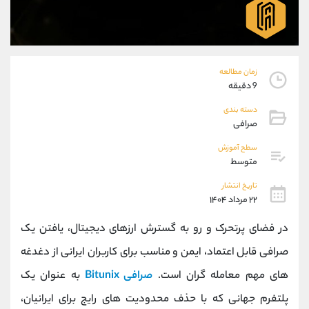
موبایل
09304891085
واتساپ
شروع گفتگو
تلگرام
@Armteam_admin_103
داخلی
103
زمان مطالعه
9 دقیقه
پشتیبان فروش
(فائزه تهرانی)
دسته بندی
موبایل
09101364784
صرافی
واتساپ
شروع گفتگو
سطح آموزش
تلگرام
@Armteam_admin_104
متوسط
داخلی
104
تاریخ انتشار
۲۲ مرداد ۱۴۰۴
اطلاعات تماس
(دفتر فروش)
در فضای پرتحرک و رو به گسترش ارزهای دیجیتال، یافتن یک
تلفن
021-22021030
تلفن
021-22021040
صرافی قابل اعتماد، ایمن و مناسب برای کاربران ایرانی از دغدغه
بدون پیش شماره
90001030
‌های مهم معامله ‌گران است.
صرافی Bitunix
به عنوان یک
اینستاگرام
@alireza.mehrabii
کانال تلگرام
@alirezamehrabi_com
پلتفرم جهانی که با حذف محدودیت‌ های رایج برای ایرانیان،