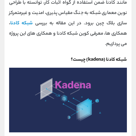
مانند کادنا ضمن استفاده از گواه اثبات کار، توانسته با طراحی
کانال بله
@alirezamehrabi_official
نوین معماری شبکه به جنگ مقیاس پذیری، امنیت و غیرمتمرکز
سازی بلاک چین برود. در این مقاله به بررسی
شبکه کادنا
،
همکاری ها، معرفی کوین شبکه کادنا و همکاری های این پروژه
می پردازیم.
شبکه کادنا (kadena) چیست؟