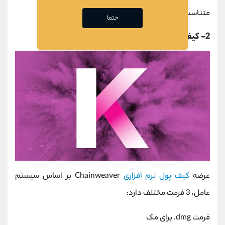
متناسب با سهم خود، پاداش دریافت کند.
حتما
2-
کیف پول چین ویور
عرضه
کیف پول نرم افزاری
Chainweaver بر اساس سیستم
عامل، 3 فرمت مختلف دارد:
فرمت dmg. برای مک