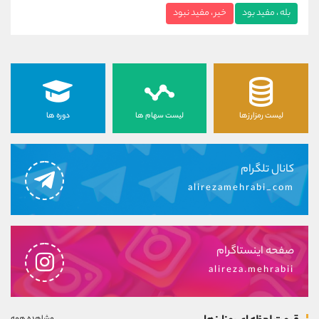
بله ، مفید بود
خیر ، مفید نبود
لیست رمزارزها
لیست سهام ها
دوره ها
کانال تلگرام
alirezamehrabi_com
صفحه اینستاگرام
alireza.mehrabii
مشاهده همه