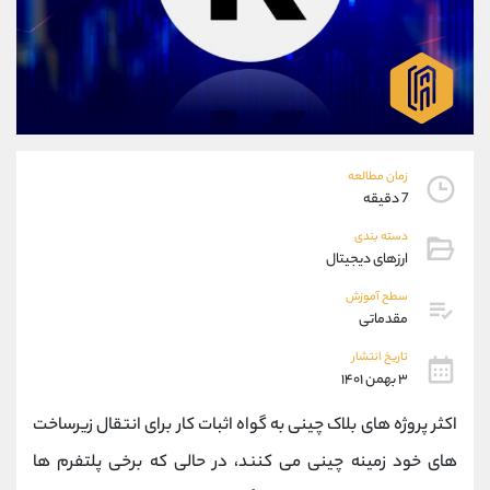
موبایل
09101364784
واتساپ
شروع گفتگو
تلگرام
@Armteam_admin_104
داخلی
104
پشتیبان فروش
(محسن یزدی)
زمان مطالعه
موبایل
09304891085
7 دقیقه
واتساپ
شروع گفتگو
دسته بندی
تلگرام
@Armteam_admin_103
ارزهای دیجیتال
داخلی
103
سطح آموزش
مقدماتی
اطلاعات تماس
(دفتر فروش)
تاریخ انتشار
تلفن
021-22021030
۳ بهمن ۱۴۰۱
تلفن
021-22021040
بدون پیش شماره
90001030
اکثر پروژه های بلاک چینی به گواه اثبات کار برای انتقال زیرساخت
اینستاگرام
@alireza.mehrabii
های خود زمینه چینی می کنند، در حالی که برخی پلتفرم ها
کانال تلگرام
@alirezamehrabi_com