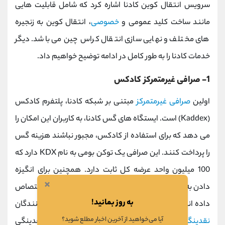
سرویس انتقال کوین کادنا اشاره کرد که شامل قابلیت هایی
مانند ساخت کلید عمومی و
خصوصی
، انتقال کوین به زنجیره
های مختلف و نهایی سازی انتقال کراس چین می باشد. دیگر
خدمات کادنا را به طور کامل در ادامه توضیح خواهیم داد.
1-
صرافی غیرمتمرکز کادکس
اولین
صرافی غیرمتمرکز
مبتنی بر شبکه کادنا، پلتفرم کادکس
(Kaddex) است. ایستگاه های گس کادنا، به کاربران این امکان را
می دهد که برای استفاده از کادکس، مجبور نباشند هزینه گس
را پرداخت کنند. این صرافی یک توکن بومی به نام KDX دارد که
100 میلیون واحد عرضه کل ثابت دارد. همچنین برای انگیزه
×
دادن به کابران شبکه، 40 درصد از رمز ارزها را به این امر اختصاص
به روز بمانید!
داده اند. 0.3% از مبلغ تراکنش ها نیز متعلق به تامین کنندگان
آیا می‌خواهید از آخرین اخبار مطلع شوید؟
نقدینگی
می باشد و کاربران می توانند از استخر نقدینگی