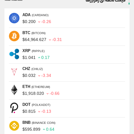
قیمت لحظه ای رمزارزها
ADA
(CARDANO)
$0.200
-0.26
BTC
(BITCOIN)
$64,964.627
-0.31
XRP
(RIPPLE)
$1.041
0.17
CHZ
(CHILIZ)
$0.032
-3.34
ETH
(ETHEREUM)
$1,918.020
-0.66
DOT
(POLKADOT)
$0.815
-0.13
BNB
(BINANCE COIN)
$595.899
0.64