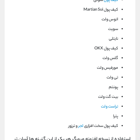
کیف پول
سوئی
کیف پول Martian Sui
اتوس ولت
سویت
نایتلی
کیف پول OKX
گلس ولت
مورفیس ولت
تی ولت
پونتم
بیت گت ولت
تراست ولت
پترا
کیف پول سخت افزاری
لجر
و ترزور
استفاده از نسخه افزونه مرورگر هر یک از این گزینه ها آسان تر