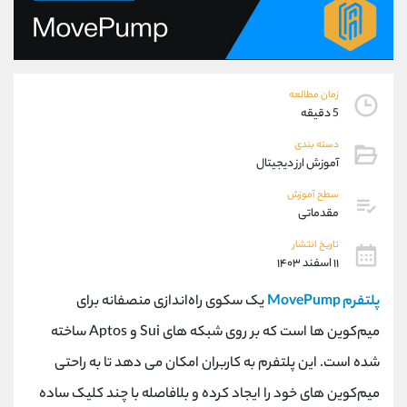
موبایل
09304891085
واتساپ
شروع گفتگو
تلگرام
@Armteam_admin_103
داخلی
103
زمان مطالعه
5 دقیقه
پشتیبان فروش
(ایمان پوراسماعیلی)
دسته بندی
موبایل
09927779040
آموزش ارز دیجیتال
واتساپ
شروع گفتگو
سطح آموزش
تلگرام
@Armteam_admin_por
مقدماتی
داخلی
107
تاریخ انتشار
۱۱ اسفند ۱۴۰۳
اطلاعات تماس
(دفتر فروش)
پلتفرم MovePump
یک سکوی راه‌اندازی منصفانه برای
تلفن
021-22021030
تلفن
021-22021040
میم‌کوین ‌ها است که بر روی شبکه ‌های Sui و Aptos ساخته
بدون پیش شماره
90001030
شده است. این پلتفرم به کاربران امکان می‌ دهد تا به‌ راحتی
اینستاگرام
@alireza.mehrabii
کانال تلگرام
@alirezamehrabi_com
میم‌کوین‌ های خود را ایجاد کرده و بلافاصله با چند کلیک ساده