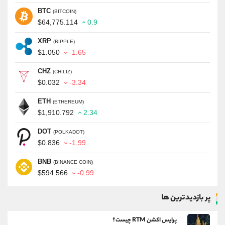
BTC
(BITCOIN)
$64,775.114
0.9
XRP
(RIPPLE)
$1.050
-1.65
CHZ
(CHILIZ)
$0.032
-3.34
ETH
(ETHEREUM)
$1,910.792
2.34
DOT
(POLKADOT)
$0.836
-1.99
BNB
(BINANCE COIN)
$594.566
-0.99
پر بازدیدترین ها
پرایس اکشن RTM چیست؟