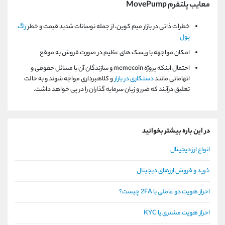
معایب پلتفرم MovePump
خطرات ذاتی در بازار میم کوین، از جمله نوسانات شدید قیمت و خطر
راگ
پول
امکان مواجهه با ریسک های عظیم در صورت فروش به موقع
احتمال اینکه پروژه memecoin و سازندگان آن با مسائل حقوقی و
اتهاماتی مانند
دستکاری در بازار
و کلاهبرداری مواجه شوند و به حالت
تعلیق درآیند که ضرر و زیان سرمایه گذاران را در پی خواهد داشت.
در این باره بیشتر بخوانید
انواع ارز دیجیتال
خرید و فروش ارزهای دیجیتال
احراز هویت دو عاملی یا 2FA چیست؟
احراز هویت مشتری یا KYC