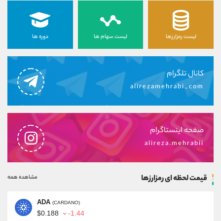
لیست رمزارزها
لیست سهام ها
دوره ها
کانال تلگرام
alirezamehrabi_com
صفحه اینستاگرام
alireza.mehrabii
قیمت لحظه ای رمزارزها
مشاهده همه
ADA
(CARDANO)
$0.188
-1.44