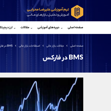
پشتیبان فروش
پشتی
(ایمان پوراسماعیلی)
صفحه اصلی
دوره‌های آموزشی
مقالات
ارز دیجیتا
موبایل
09927779040
موبایل
واتساپ
شروع گفتگو
واتساپ
تلگرام
@Armteam_admin_por
تلگرام
صفحه اصلی
مقالات بازار مالی
اصطلاحات بازار مالی
BMS در فارکس
داخلی
107
داخلی
BMS در فارکس
اطلاعات تماس
(دفتر فروش)
تلفن
تلفن
بدون پیش شماره
اینستاگرام
کانال تلگرام
کانال بله