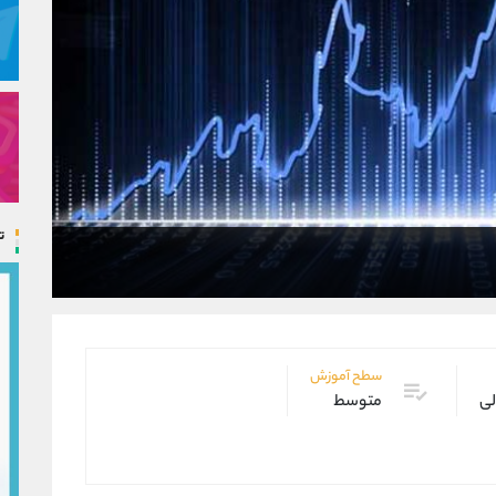
ت
سطح آموزش
لی
متوسط