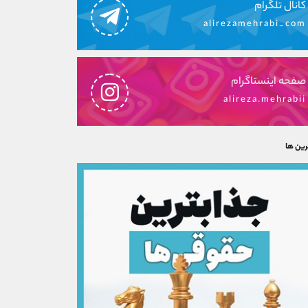
کانال تلگرام
alirezamehrabi_com
صفحه اینستاگرام
alireza.mehrabii
رین ها