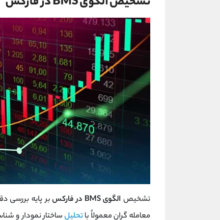
تشخیص الگوی BMS در فارکس
تشخیص
الگوی BMS در فارکس
بر پایه بررسی د
معامله ‌گران معمولاً با
تحلیل
ساختار نمودار و شناس