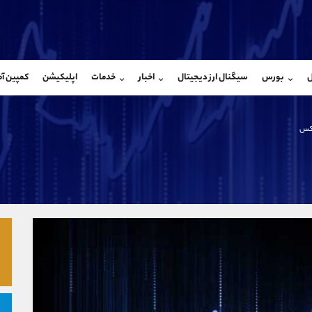
بان فروش
پشتیبان فروش
(یوسف فرخنده)
(فائزه تهرانی)
ل
بورس
سیگنال ارز دیجیتال
اخبار
خدمات
اپلیکیشن
کمپین آ
09194198792
موبایل
9101364784
شروع گفتگو
واتساپ
شروع گفتگ
@Armteam_admin_33
تلگرام
Armteam_admin_104
118
داخلی
04