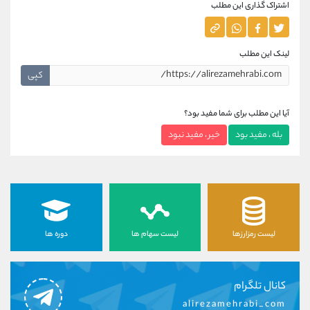
اشتراک گذاری این مطلب
لینک این مطلب
کپی
آیا این مطلب برای شما مفید بود؟
بله ، مفید بود
خیر ، مفید نبود
لیست رمزارزها
لیست سهام ها
دوره ها
کانال تلگرام
alirezamehrabi_com