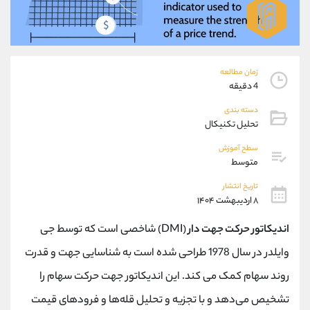
موبایل
09101364784
واتساپ
شروع گفتگو
تلگرام
@Armteam_admin_104
داخلی
104
زمان مطالعه
4 دقیقه
پشتیبان فروش
(یوسف فرخنده)
دسته بندی
موبایل
09194198792
تحلیل تکنیکال
واتساپ
شروع گفتگو
سطح آموزش
تلگرام
@Armteam_admin_33
متوسط
داخلی
118
تاریخ انتشار
۸ اردیبهشت ۱۴۰۴
اطلاعات تماس
(دفتر فروش)
اندیکاتور حرکت جهت دار
(DMI) شاخصی است که توسط جی
تلفن
021-22021030
تلفن
021-22021040
وایلدر در سال 1978 طراحی شده است به شناسایی جهت و قدرت
بدون پیش شماره
90001030
روند سهام کمک می کند. این اندیکاتور جهت حرکت سهام را
اینستاگرام
@alireza.mehrabii
کانال تلگرام
@alirezamehrabi_com
تشخیص می‌دهد و با تجزیه و تحلیل قله‌ها و فرودهای قیمت