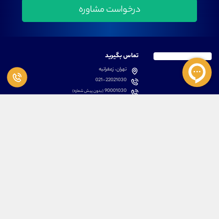
تماس بگیرید
تهران، زعفرانیه
021-22021030
90001030
(بدون پیش شماره)
پشتیبانی
دسترسی سریع
سوالات متداول
مطالب آموزشی بورس
دانلود اپلیکیشن اختصاصی
لیست دوره های آموزشی
نرم افزار های کاربردی
معرفی سهام ها
قوانین و مقررات
تحلیل تکنیکال رمز ارزها
کانال رسمی در پیام رسان بله
درباره ما