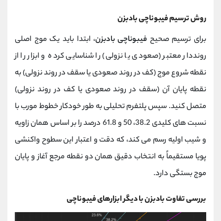
روش ترسیم فیبوناچی بادبزن
برای ترسیم صحیح
فیبوناچی بادبزن
، ابتدا باید یک موج اصلی
رونددار معتبر (صعودی یا نزولی) را شناسایی کرده و ابزار را از
نقطه شروع موج (کف در روند صعودی یا سقف در روند نزولی) به
نقطه پایان آن (سقف در روند صعودی یا کف در روند نزولی)
متصل کنید. سپس پلتفرم تحلیلی به ‌طور خودکار خطوط مورب با
نسبت‌ های کلیدی 38.2، 50 و 61.8 درصد را بر اساس همان زاویه
و شیب اولیه رسم می‌ کند، که دقت و اعتبار این سطوح واکنشی
پویا مستقیماً به انتخاب دقیق همان دو نقطه مرجع آغاز و پایان
موج بستگی دارد.
بررسی تفاوت بادبزن با دیگر ابزارهای فیبوناچی