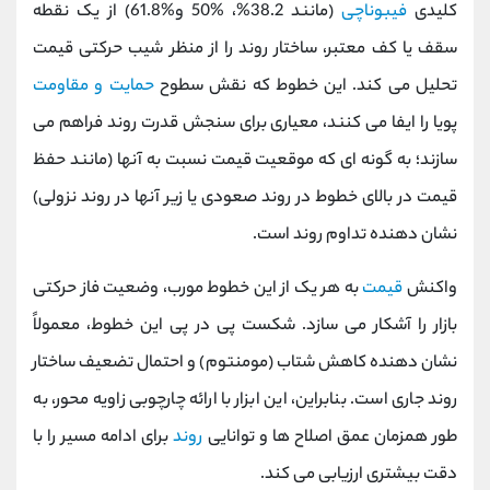
کلیدی
فیبوناچی
(مانند 38.2%، %50 و%61.8) از یک نقطه
سقف یا کف معتبر، ساختار روند را از منظر شیب حرکتی قیمت
تحلیل می ‌کند. این خطوط که نقش سطوح
حمایت و مقاومت
پویا را ایفا می‌ کنند، معیاری برای سنجش قدرت روند فراهم می‌
سازند؛ به ‌گونه ‌ای که موقعیت قیمت نسبت به آ‌نها (مانند حفظ
قیمت در بالای خطوط در روند صعودی یا زیر آنها در روند نزولی)
نشان ‌دهنده تداوم روند است.
واکنش
قیمت
به هر یک از این خطوط مورب، وضعیت فاز حرکتی
بازار را آشکار می ‌سازد. شکست پی در پی این خطوط، معمولاً
نشان ‌دهنده کاهش شتاب (مومنتوم) و احتمال تضعیف ساختار
روند جاری است. بنابراین، این ابزار با ارائه چارچوبی زاویه ‌محور، به
‌طور همزمان عمق اصلاح ‌ها و توانایی
روند
برای ادامه مسیر را با
دقت بیشتری ارزیابی می‌ کند.