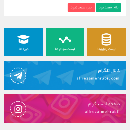
بله ، مفید بود
خیر ، مفید نبود
لیست رمزارزها
لیست سهام ها
دوره ها
کانال تلگرام
alirezamehrabi_com
صفحه اینستاگرام
alireza.mehrabii