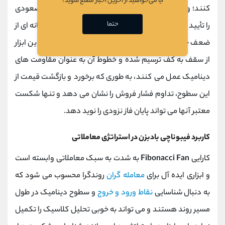
آیا می‌خواهید از آخرین اخبار مطلع شوید؟
کنند؛ واکنش مثبت قیمت به این سطوح، حفظ ساختار صعودی
حتما
را تأیید می ‌کند و شکست قاطع خط 61.8 درصد، اغلب نشانه ‌ای از
ضعف جدی در روند است. در مقابل، در یک روند نزولی، این ابزار
از سقف به کف ترسیم شده و خطوط آن به عنوان مقاومت ‌های
دینامیک عمل می‌ کنند، به ‌طوری که برخورد و بازگشت قیمت از
این سطوح، تداوم فشار فروش را نشان می ‌دهد و تنها شکست
معتبر آنها می‌ تواند پایان فاز نزودی را نوید دهد.
کاربرد فیبوناچی بادبزن در استراتژی معاملاتی
کارایی
Fibonacci Fan
به شدت به سبک معاملاتی وابسته است
و ابزاری ایده ‌آل برای
معامله ‌گران
روندگرا محسوب می‌ شود که
به دنبال شناسایی
نقاط ورود و خروج
و سطوح دینامیک در طول
مسیر روند هستند و می ‌تواند به خوبی تحلیل کلاسیک را تکمیل