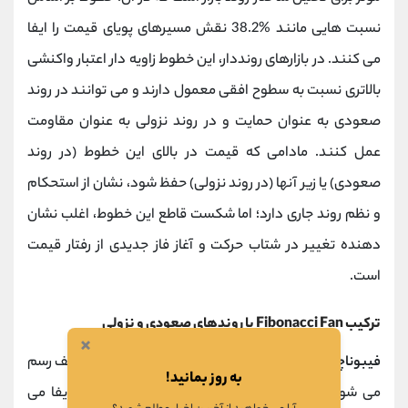
نسبت ‌هایی مانند %38.2 نقش مسیرهای پویای قیمت را ایفا
می ‌کنند. در بازارهای رونددار، این خطوط زاویه ‌دار اعتبار واکنشی
بالاتری نسبت به سطوح افقی معمول دارند و می ‌توانند در روند
صعودی به عنوان حمایت و در روند نزولی به عنوان مقاومت
عمل کنند. مادامی که قیمت در بالای این خطوط (در روند
صعودی) یا زیر آنها (در روند نزولی) حفظ شود، نشان از استحکام
و نظم روند جاری دارد؛ اما شکست قاطع این خطوط، اغلب نشان
‌دهنده تغییر در شتاب حرکت و آغاز فاز جدیدی از رفتار قیمت
است.
ترکیب Fibonacci Fan با روندهای صعودی و نزولی
×
فیبوناچی بادبزن
در یک روند صعودی از نقطه کف به سقف رسم
به روز بمانید!
می ‌شود و خطوط مورب آن نقش حمایت‌ های پویا را ایفا می‌