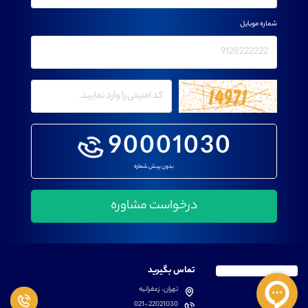
شماره موبایل
90001030
بدون پیش شماره
تماس بگیرید
تهران، زعفرانیه
021-22021030