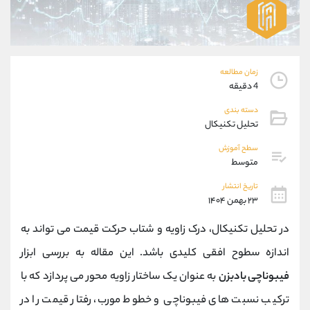
موبایل
09304891085
واتساپ
شروع گفتگو
تلگرام
@Armteam_admin_103
داخلی
103
زمان مطالعه
4 دقیقه
پشتیبان فروش
(یوسف فرخنده)
دسته بندی
موبایل
09194198792
تحلیل تکنیکال
واتساپ
شروع گفتگو
سطح آموزش
تلگرام
@Armteam_admin_33
متوسط
داخلی
118
تاریخ انتشار
۲۳ بهمن ۱۴۰۴
اطلاعات تماس
(دفتر فروش)
در تحلیل تکنیکال، درک زاویه و شتاب حرکت قیمت می ‌تواند به
تلفن
021-22021030
تلفن
021-22021040
اندازه سطوح افقی کلیدی باشد. این مقاله به بررسی ابزار
بدون پیش شماره
90001030
فیبوناچی بادبزن
به ‌عنوان یک ساختار زاویه ‌محور می ‌پردازد که با
اینستاگرام
@alireza.mehrabii
کانال تلگرام
@alirezamehrabi_com
ترکیب نسبت ‌های فیبوناچی و خطوط مورب، رفتار قیمت را در