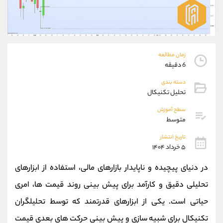
موبایل
09927779040
واتساپ
شروع گفتگو
تلگرام
@Armteam_admin_por
داخلی
107
زمان مطالعه
6 دقیقه
پشتیبان فروش
(محسن یزدی)
دسته بندی
موبایل
09304891085
تحلیل تکنیکال
واتساپ
شروع گفتگو
تلگرام
@Armteam_admin_103
سطح آموزش
متوسط
داخلی
103
تاریخ انتشار
۵ خرداد ۱۴۰۴
اطلاعات تماس
(دفتر فروش)
تلفن
021-22021030
در دنیای پیچیده و ناپایدار بازارهای مالی، استفاده از ابزارهای
تلفن
021-22021040
تحلیلی دقیق و کارآمد برای پیش‌ بینی روند قیمت‌ ها، امری
بدون پیش شماره
90001030
حیاتی است. یکی از ابزارهای قدرتمند که توسط تحلیلگران
اینستاگرام
@alireza.mehrabii
کانال تلگرام
@alirezamehrabi_com
تکنیکال برای شبیه‌ سازی و پیش‌ بینی حرکت‌ های بعدی قیمت