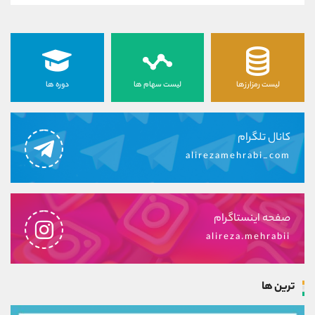
لیست رمزارزها
لیست سهام ها
دوره ها
کانال تلگرام
alirezamehrabi_com
صفحه اینستاگرام
alireza.mehrabii
ترین ها