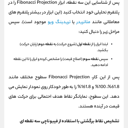
پس از شناسایی این سه نقطه، ابزار Fibonacci Projection را در
پلتفرم تحلیلی خود انتخاب کنید (این ابزار در بیشتر پلتفرم‌ های
معاملاتی مانند
متاتریدر
یا
تریدینگ‌ ویو
موجود است). سپس
مراحل زیر را دنبال کنید:
ابتدا ابزار را از
نقطه اول
(شروع حرکت) به
نقطه دوم
(پایان حرکت)
بکشید.
سپس
نقطه سوم
(اصلاح قیمت) را مشخص کرده و ابزار را تا این نقطه
ادامه دهید.
پس از این کار، Fibonacci Projection سطوح مختلف مانند
61.8%، 100% و 161.8% را به طور خودکار روی نمودار نمایش می‌
دهد. این سطوح، نمایانگر نقاط هدف احتمالی برای حرکت‌ های
قیمت در آینده هستند.
تشخیص نقاط برگشتی با استفاده از فیبوناچی سه نقطه ای