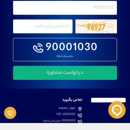
90001030
بدون پیش شماره
تماس بگیرید
تهران، زعفرانیه
021-22021030
90001030
(بدون پیش شماره)