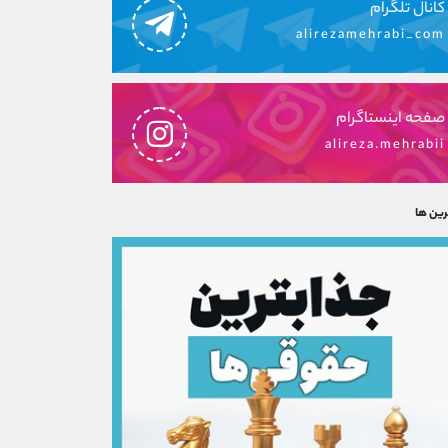
کانال تلگرام
alirezamehrabi_com
صفحه اینستاگرام
alireza.mehrabii
رین ها