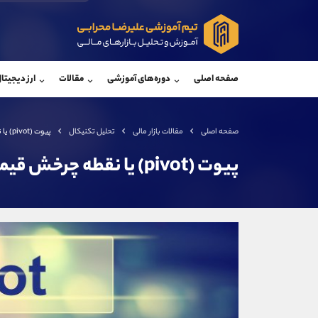
پشتیبان فروش
پشتی
(یوسف فرخنده)
صفحه اصلی
دوره‌های آموزشی
مقالات
ارز دیجیتا
موبایل
09194198792
موبایل
واتساپ
شروع گفتگو
واتساپ
تلگرام
@Armteam_admin_33
تلگرام
صفحه اصلی
مقالات بازار مالی
تحلیل تکنیکال
پیوت (pivot) یا نقطه چرخش قیمت چیست؟
داخلی
118
داخلی
پیوت (pivot) یا نقطه چرخش قیمت چیست؟
اطلاعات تماس
(دفتر فروش)
تلفن
تلفن
بدون پیش شماره
اینستاگرام
کانال تلگرام
کانال بله