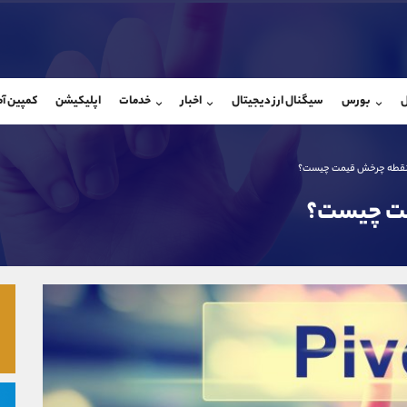
بان فروش
پشتیبان فروش
(محسن یزدی)
(ایمان پوراسماعیلی)
ل
بورس
سیگنال ارز دیجیتال
اخبار
خدمات
اپلیکیشن
کمپین آ
09304891085
موبایل
9927779040
شروع گفتگو
واتساپ
شروع گفتگ
@Armteam_admin_103
تلگرام
Armteam_admin_por
103
داخلی
07