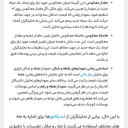
مقدار معکوس:
این گزینه میزان معکوس مورد نیاز برای ایجاد یک میله
جدید در نمودار را تعیین می‌کند. برای مثال، اگر مقدار معکوس روی ۳
تنظیم شود، نمودار زمانی که قیمت حداقل سه واحد در جهت مخالف
حرکت کند، یک میله جدید رسم می‌کند. این بخش به تحلیلگران کمک
می‌کند تا روندها را با دقت بیشتری تحلیل کنند.
فاصله معکوس:
فاصله معکوس حاصل ضرب مقدار جعبه و مقدار
معکوس است. این عدد نشان دهنده میزان تغییر قیمت مورد نیاز برای
ایجاد یک میله جدید در جهت مخالف است. این تنظیمات به تحلیلگران
اجازه می‌ دهد تا در تشخیص تغییرات قیمت و پیش ‌بینی روندها دقیق‌
تر باشند.
شناسایی زمانی نمودارهای نقطه و شکل:
نمودار نقطه و شکل ابزاری
برای تحلیل
بازار مالی
است که به جای نمایش داده‌های زمانی، فقط
تغییرات قیمت را ثبت می‌کند. برخلاف سایر نمودارهای تحلیل تکنیکال
که زمان را نیز در نظر می‌گیرند،
نمودار نقطه و رقم
بر اساس نوسانات
قیمت، بدون در نظر گرفتن زمان رسم می ‌شود. این ویژگی تضمین
می‌کند که فقط روندهای قیمتی قابل توجه در نمودار ظاهر می ‌شوند و
نوسانات کوچک حذف می‌شوند.
با این حال، برخی از تحلیلگران از
اندیکاتور
ها برای اشاره به ماه‌
های مختلف استفاده می‌کنند تا زمان و مکان تغییرات را دقیق‌تر