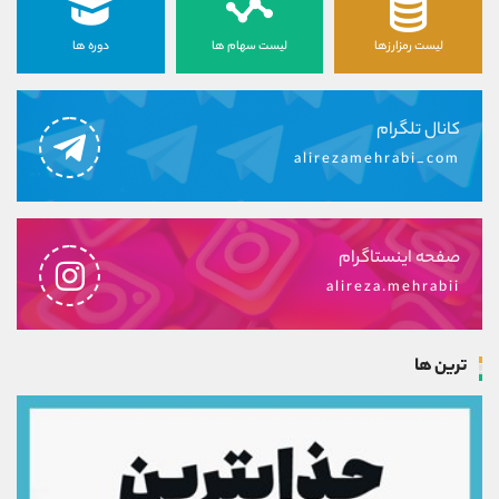
لیست رمزارزها
لیست سهام ها
دوره ها
کانال تلگرام
alirezamehrabi_com
صفحه اینستاگرام
alireza.mehrabii
ترین ها