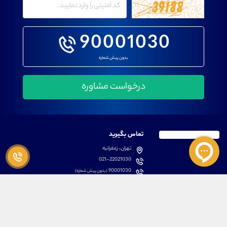
90001030
بدون پیش شماره
تماس بگیرید
تهران، زعفرانیه
021-22021030
90001030
(بدون پیش شماره)
پشتیبانی
دسترسی سریع