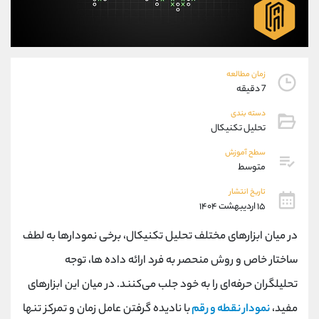
موبایل
09194198792
واتساپ
شروع گفتگو
تلگرام
@Armteam_admin_33
داخلی
118
زمان مطالعه
7 دقیقه
پشتیبان فروش
(فائزه تهرانی)
دسته بندی
موبایل
09101364784
تحلیل تکنیکال
واتساپ
شروع گفتگو
سطح آموزش
تلگرام
@Armteam_admin_104
متوسط
داخلی
104
تاریخ انتشار
۱۵ اردیبهشت ۱۴۰۴
اطلاعات تماس
(دفتر فروش)
در میان ابزارهای مختلف تحلیل تکنیکال، برخی نمودارها به لطف
تلفن
021-22021030
تلفن
021-22021040
ساختار خاص و روش منحصر به فرد ارائه داده ‌ها، توجه
بدون پیش شماره
90001030
تحلیلگران حرفه‌ای را به خود جلب می‌کنند. در میان این ابزارهای
اینستاگرام
@alireza.mehrabii
کانال تلگرام
@alirezamehrabi_com
مفید،
نمودار نقطه و رقم
با نادیده گرفتن عامل زمان و تمرکز تنها